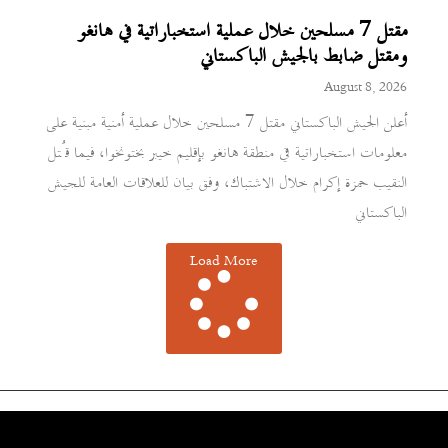
مقتل 7 مسلحين خلال عملية استخباراتية في هانغو
ومقتل ضابط بالجيش الباكستاني
August 8, 2026
أعلن الجيش الباكستاني مقتل 7 مسلحين خلال عملية أمنية مبنية على
معلومات استخباراتية في منطقة هانغو بإقليم خيبر بختونخوا، فيما قُتل
النقيب حمزة إكرام خلال الاشتباك، وفق بيان للعلاقات العامة للجيش
الباكستاني
Load More