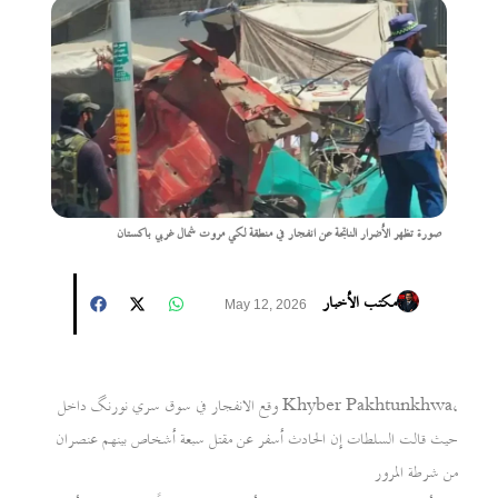
صورة تظهر الأضرار الناتجة عن انفجار في منطقة لکي مروت شمال غربي باكستان
مكتب الأخبار
May 12, 2026
وقع الانفجار في سوق سري نورنگ داخل Khyber Pakhtunkhwa،
حيث قالت السلطات إن الحادث أسفر عن مقتل سبعة أشخاص بينهم عنصران
من شرطة المرور