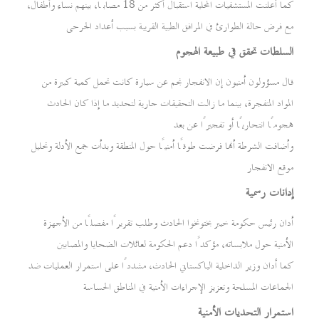
كما أعلنت المستشفيات المحلية استقبال أكثر من 18 مصابًا، بينهم نساء وأطفال،
مع فرض حالة الطوارئ في المرافق الطبية القريبة بسبب أعداد الجرحى
السلطات تحقق في طبيعة الهجوم
قال مسؤولون أمنيون إن الانفجار نجم عن سيارة كانت تحمل كمية كبيرة من
المواد المتفجرة، بينما ما زالت التحقيقات جارية لتحديد ما إذا كان الحادث
هجومًا انتحاريًا أو تفجيرًا عن بعد
وأضافت الشرطة أنها فرضت طوقًا أمنيًا حول المنطقة وبدأت جمع الأدلة وتحليل
موقع الانفجار
إدانات رسمية
أدان رئيس حكومة خيبر بختونخوا الحادث وطلب تقريرًا مفصلًا من الأجهزة
الأمنية حول ملابساته، مؤكدًا دعم الحكومة لعائلات الضحايا والمصابين
كما أدان وزير الداخلية الباكستاني الحادث، مشددًا على استمرار العمليات ضد
الجماعات المسلحة وتعزيز الإجراءات الأمنية في المناطق الحساسة
استمرار التحديات الأمنية