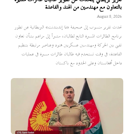
تقرير بريطاني يتحدث عن تطوير طالبان طائرات مسيرة
بالتعاون مع مهندسين من الهند والقاعدة
August 8, 2026
تحدث تقرير منسوب إلى صحيفة «ذا إندبندنت» البريطانية عن تطور
برنامج الطائرات المسيرة التابع لطالبان، مشيراً إلى مزاعم بشأن تعاون
تقني بين الحركة ومهندسين عسكريين هنود وعناصر مرتبطة بتنظيم
القاعدة، في وقت تستخدم فيه طالبان طائرات مسيرة في عمليات
داخل أفغانستان وعلى الحدود مع باكستان