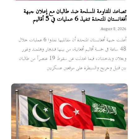
تصاعد المقاومة المسلحة ضد طالبان مع إعلان جبهة
أفغانستان المتحدة تنفيذ 6 عمليات في 5 أقاليم
August 8, 2026
أعلنت جبهة أفغانستان المتحدة أن مقاتليها نفذوا 6 عمليات خلال
48 ساعة في خمسة أقاليم أفغانية، من بينها قندهار وهلمند وغور
وبغلان وبدخشان، فيما تحدثت عن سقوط 19 عنصراً من طالبان
بين قتيل وجريح والسيطرة على موقعين عسكريين