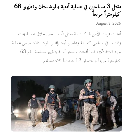
مقتل 3 مسلحين في عملية أمنية ببلوشستان وتطهير 68
كيلومتراً مربعاً
August 8, 2026
أعلنت قوات الأمن الباكستانية مقتل 3 مسلحين خلال عملية بحث
وتمشيط في منطقتي كمبيلة وعاصم آباد بإقليم بلوشستان، ضمن عملية
«رد الفتنة 3»، فيما أفادت مصادر أمنية بتطهير مساحة تبلغ 68
كيلومتراً مربعاً واحتجاز 12 شخصاً للاشتباه بهم