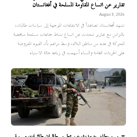
تقارير عن اتساع المقاومة المسلحة في أفغانستان
August 8, 2026
تشهد أفغانستان تصاعداً في الانتقادات الموجهة إلى سياسات طالبان،
بالتزامن مع تقارير تتحدث عن اتساع نشاط جماعات مسلحة مناهضة
للحركة في عدد من مناطق البلاد، وسط مزاعم بأن القيود المفروضة
على الحريات العامة والنساء أسهمت في زيادة حالة الاستياء