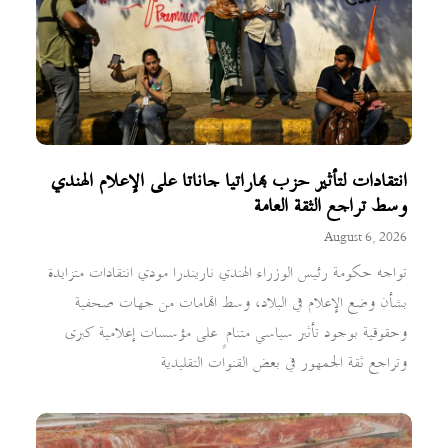
انتقادات لتأثير حزب بهاراتيا جاناتا على الإعلام الهندي
وسط تراجع الثقة العامة
August 6, 2026
تواجه حكومة رئيس الوزراء الهندي ناريندرا مودي انتقادات متزايدة
بشأن وضع الإعلام في البلاد، وسط اتهامات من جهات صحفية
وحقوقية بوجود تأثير سياسي متنامٍ على مؤسسات إعلامية كبرى
وتراجع ثقة الجمهور في بعض القنوات التقليدية