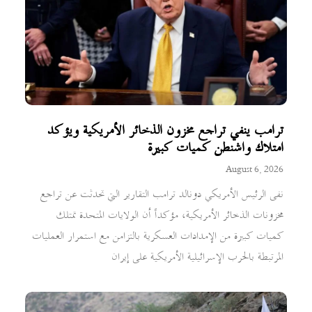
ترامب ينفي تراجع مخزون الذخائر الأمريكية ويؤكد
امتلاك واشنطن كميات كبيرة
August 6, 2026
نفى الرئيس الأمريكي دونالد ترامب التقارير التي تحدثت عن تراجع
مخزونات الذخائر الأمريكية، مؤكداً أن الولايات المتحدة تمتلك
كميات كبيرة من الإمدادات العسكرية بالتزامن مع استمرار العمليات
المرتبطة بالحرب الإسرائيلية الأمريكية على إيران