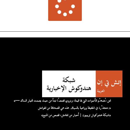
«نحن نُضخّم الأصوات التي لها قيمة، ونروي قصصًا تبدأ من حيث يصمت التيار السائد —
متجذّرة في الحقيقة وواعية بالسياق. هذه هي الصحافة من الهوامش.»
«شبكة هندوكوش تريبيون | أخبار من الهامش، قصص من المنبع»