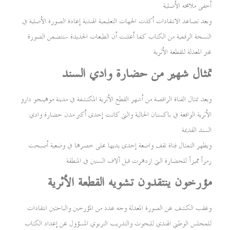
أخفى ملامحه الأصلية
وبعد تصاعد الانتقادات أكدت الجهات التعليمية الهندية إعادة الصورة الأصلية في
النسخة الرقمية من الكتاب كما أعلنت أن الطبعات الجديدة ستتضمن الصورة
غير المعدلة للقطعة الأثرية
تمثال شهير من حضارة وادي السند
ويعد تمثال الفتاة الراقصة من أشهر القطع الأثرية المكتشفة في مدينة موهينجو دارو
الأثرية الواقعة في باكستان الحالية والتي كانت إحدى أكبر مدن حضارة وادي
السند القديمة
ويظهر التمثال فتاة تقف واضعة إحدى يديها على خصرها في وضعية أصبحت
رمزاً مميزاً للحضارة التي ازدهرت قبل آلاف السنين في المنطقة
مؤرخون ينتقدون تشويه القطعة الأثرية
وعقب الكشف عن الصورة المعدلة وجه عدد من المؤرخين والباحثين انتقادات
للمجلس الوطني الهندي للبحوث والتدريب التربوي المسؤول عن إعداد الكتاب