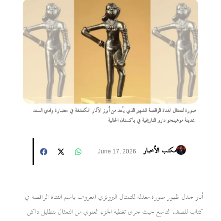
صورة لتمثال الفتاة الراقصة الشهير الذي يُعد من أبرز الآثار المكتشفة في حضارة وادي السند
بمدينة موهينجو دارو التاريخية في باكستان الحالية.
مكتب الأخبار
June 17, 2026
أثار جدل ظهور صورة معدلة للتمثال البرونزي المعروف باسم الفتاة الراقصة في
كتاب للصف التاسع حيث جرى تغطية الجزء العلوي من التمثال بتظليل داكن