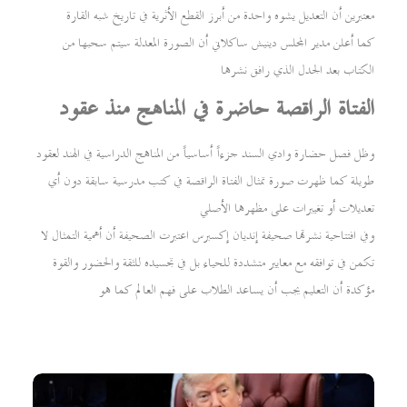
معتبرين أن التعديل يشوه واحدة من أبرز القطع الأثرية في تاريخ شبه القارة
كما أعلن مدير المجلس دينيش ساكلاني أن الصورة المعدلة سيتم سحبها من
الكتاب بعد الجدل الذي رافق نشرها
الفتاة الراقصة حاضرة في المناهج منذ عقود
وظل فصل حضارة وادي السند جزءاً أساسياً من المناهج الدراسية في الهند لعقود
طويلة كما ظهرت صورة تمثال الفتاة الراقصة في كتب مدرسية سابقة دون أي
تعديلات أو تغييرات على مظهرها الأصلي
وفي افتتاحية نشرتها صحيفة إنديان إكسبرس اعتبرت الصحيفة أن أهمية التمثال لا
تكمن في توافقه مع معايير متشددة للحياء بل في تجسيده للثقة والحضور والقوة
مؤكدة أن التعليم يجب أن يساعد الطلاب على فهم العالم كما هو