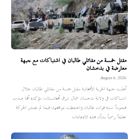
مقتل خمسة من مقاتلي طالبان في اشتباكات مع جبهة
معارضة في بدخشان
August 6, 2026
أعلنت جبهة الحرية الأفغانية مقتل خمسة من مقاتلي طالبان خلال
اشتباكات في ولاية بدخشان شمال شرق أفغانستان، مؤكدة أنها صدت
هجوماً شنته قوات طالبان واحتفظت بمواقعها، فيما لم تصدر الحركة
تعليقاً رسمياً بشأن هذه الادعاءات