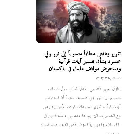
تقرير يناقش خطاباً منسوباً إلى نور ولي
محسود بشأن تفسير آيات قرآنية
ويستعرض مواقف علماء في باكستان
August 6, 2026
تناول تقرير افتتاحي الجدل الدائر حول خطاب
منسوب إلى نور ولي محسود، معتبراً أن استخدام
آيات قرآنية لتبرير استهداف قوات الأمن يتعارض
مع التفسيرات التي يتبناها عدد من علماء الدين في
باكستان، والذين يؤكدون رفض العنف ضد الدولة
والمدنيين.