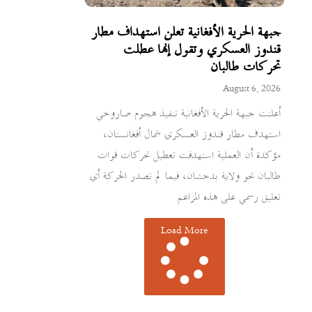
جبهة الحرية الأفغانية تعلن استهداف مطار
قندوز العسكري وتقول إنها عطلت
تحركات طالبان
August 6, 2026
أعلنت جبهة الحرية الأفغانية تنفيذ هجوم صاروخي
استهدف مطار قندوز العسكري شمال أفغانستان،
مؤكدة أن العملية استهدفت تعطيل تحركات قوات
طالبان نحو ولاية بدخشان، فيما لم تصدر الحركة أي
تعليق رسمي على هذه المزاعم
Load More