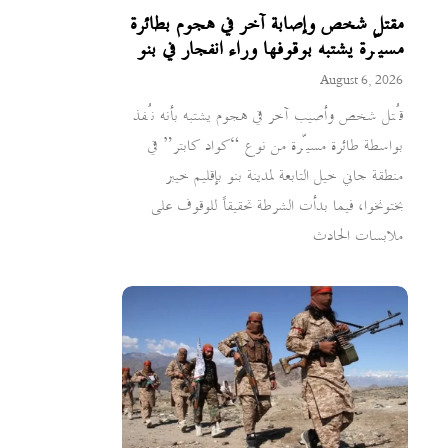
مقتل شخص وإصابة آخر في هجوم بطائرة
مسيّرة يشتبه بوقوفها وراء انفجار في بنو
August 6, 2026
قُتل شخص وأصيب آخر في هجوم يشتبه بأنه نُفذ
بواسطة طائرة مسيّرة من نوع “كواد كابتر” في
منطقة جاني خيل التابعة لمدينة بنو بإقليم خيبر
بختونخوا، فيما بدأت الشرطة تحقيقاً للوقوف على
ملابسات الحادث