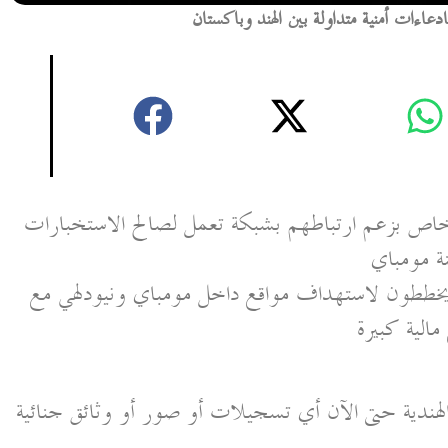
عاءات أمنية متداولة بين الهند وباكستان
أشخاص بزعم ارتباطهم بشبكة تعمل لصالح الاستخبارات
نة مومباي
وا يخططون لاستهداف مواقع داخل مومباي ونيودلهي مع
مالية كبيرة
لهندية حتى الآن أي تسجيلات أو صور أو وثائق جنائية