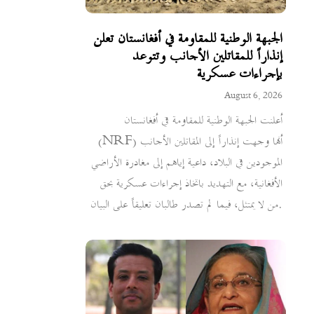
الجبهة الوطنية للمقاومة في أفغانستان تعلن
إنذاراً للمقاتلين الأجانب وتتوعد
بإجراءات عسكرية
August 6, 2026
أعلنت الجبهة الوطنية للمقاومة في أفغانستان
(NRF) أنها وجهت إنذاراً إلى المقاتلين الأجانب
الموجودين في البلاد، داعية إياهم إلى مغادرة الأراضي
الأفغانية، مع التهديد باتخاذ إجراءات عسكرية بحق
من لا يمتثل، فيما لم تصدر طالبان تعليقاً على البيان.