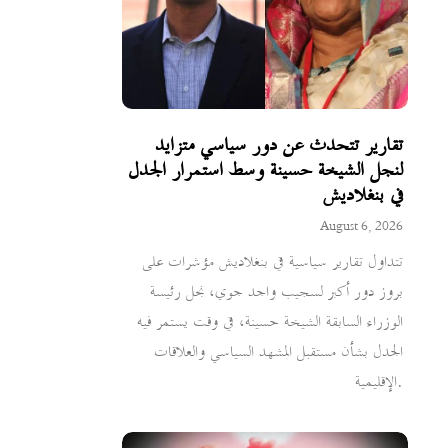
تقارير تتحدث عن دور سياسي متزايد
لنجل الشيخة حسينة وسط استمرار الجدل
في بنغلاديش
August 6, 2026
تتداول تقارير سياسية في بنغلاديش مؤشرات على
بروز دور أكبر لسجيب واجد جوي، نجل رئيسة
الوزراء السابقة الشيخة حسينة، في وقت يستمر فيه
الجدل بشأن مستقبل المشهد السياسي والعلاقات
الإقليمية.