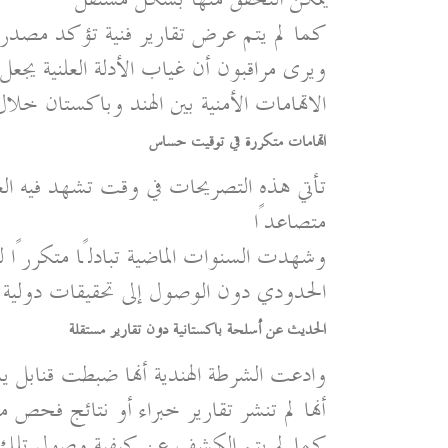
كما لم يتم عرض تقارير فنية تؤكد مصدر ا
ويرى مراقبون أن غياب الأدلة العلنية يجعل
الاتهامات الأمنية بين الهند وباكستان خلا
اتهامات متكررة في توقيت حساس
تأتي هذه التصريحات في وقت تشهد فيه العلا
متصاعدًا
وشهدت السنوات الماضية تبادلًا متكررًا ل
الحدودي دون الوصول إلى تحقيقات دولية م
الحديث عن أسلحة باكستانية دون تقارير مستقلة
وادعت الشرطة الهندية أنها ضبطت قنابل ي
أنها لم تنشر تقارير خبراء أو نتائج فحص م
كما لم يتم الكشف عن كيفية وصول تلك ا