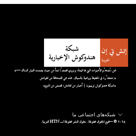
«نحن نُضخّم الأصوات التي لها قيمة، ونروي قصصًا تبدأ من حيث يصمت التيار السائد —
متجذّرة في الحقيقة وواعية بالسياق. هذه هي الصحافة من الهوامش.»
«شبكة هندوكوش تريبيون | أخبار من الهامش، قصص من المنبع»
شبکه‌های اجتماعی ما
– © ۲۰۲۵
جميع الحقوق محفوظة. حقوق النشر محفوظة لـ HTN العربية.