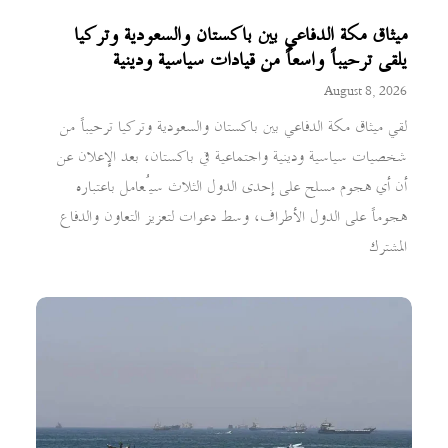
ميثاق مكة الدفاعي بين باكستان والسعودية وتركيا
يلقى ترحيباً واسعاً من قيادات سياسية ودينية
August 8, 2026
لقي ميثاق مكة الدفاعي بين باكستان والسعودية وتركيا ترحيباً من
شخصيات سياسية ودينية واجتماعية في باكستان، بعد الإعلان عن
أن أي هجوم مسلح على إحدى الدول الثلاث سيُعامل باعتباره
هجوماً على الدول الأطراف، وسط دعوات لتعزيز التعاون والدفاع
المشترك