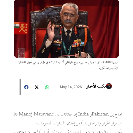
صورة للقائد السابق للجيش الهندي منوج نارافاني أثناء مشاركته في مؤتمر رسمي حول القضايا
الأمنية والعسكرية
مكتب الأخبار
May 14, 2026
قال Manoj Naravane إن العلاقات بين India وPakistan تحتاج إلى
استمرار الحوار والتواصل بدلًا من إغلاق المسارات الدبلوماسية
وأضاف أن التفاهم بين شعبي البلدين يمكن أن يشكل أساسًا لتحسين العلاقات