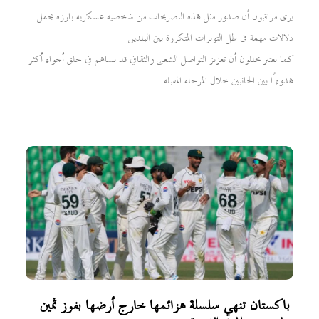
يرى مراقبون أن صدور مثل هذه التصريحات من شخصية عسكرية بارزة يحمل
دلالات مهمة في ظل التوترات المتكررة بين البلدين
كما يعتبر محللون أن تعزيز التواصل الشعبي والثقافي قد يساهم في خلق أجواء أكثر
هدوءًا بين الجانبين خلال المرحلة المقبلة
باكستان تنهي سلسلة هزائمها خارج أرضها بفوز ثمين