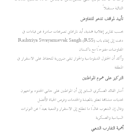
الثنائية مستقبلاً
تأييد لمواقف تدعو للتفاوض
بحسب تقارير إعلامية هندية، أيد نارافاني تصريحات صادرة عن قيادات في
Rashtriya Swayamsevak Sangh (RSS) دعت إلى إبقاء باب
المفاوضات مفتوحًا مع باكستان
وأكد أن الحلول الدبلوماسية والحوار تبقى ضرورية للحفاظ على الاستقرار في
المنطقة
التركيز على هموم المواطنين
أشار القائد العسكري السابق إلى أن المواطنين على جانبي الحدود يواجهون
تحديات متشابهة تتعلق بالمعيشة والخدمات وفرص الحياة الأفضل
وقال إن الشعوب غالبًا ما تتطلع إلى الاستقرار والتنمية بعيدًا عن التوترات
السياسية والعسكرية
أهمية التقارب الشعبي