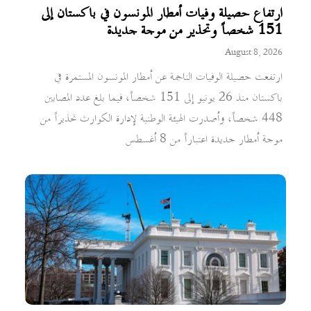
ارتفاع حصيلة وفيات أمطار المونسون في باكستان إلى
151 شخصاً وتحذير من موجة جديدة
August 8, 2026
ارتفعت حصيلة الوفيات الناجمة عن أمطار المونسون المستمرة في
باكستان منذ 26 يونيو إلى 151 شخصاً، فيما بلغ عدد المصابين
448 شخصاً، وأصدرت الهيئة الوطنية لإدارة الكوارث تحذيراً من
موجة أمطار جديدة اعتباراً من 8 أغسطس