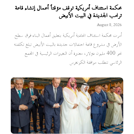
محكمة استئناف أمريكية توقف مؤقتاً أعمال إنشاء قاعة
ترامب الجديدة في البيت الأبيض
August 8, 2026
أمرت محكمة استئناف اتحادية أمريكية بتعليق أعمال البناء فوق سطح
الأرض في مشروع قاعة احتفالات جديدة بالبيت الأبيض تبلغ تكلفته
نحو 400 مليون دولار، معتبرة أن التغييرات الرئيسية في المجمع
الرئاسي تتطلب موافقة الكونغرس