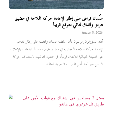
عُمان توافق على إطار لإعادة حركة الملاحة في مضيق
هرمز واتفاق نهائي متوقع قريباً
August 8, 2026
أفاد مسؤولون إيرانيون بأن سلطنة عُمان وافقت على إطار تفاهم
لإعادة حركة الملاحة التجارية في مضيق هرمز، وسط توقعات بالإعلان
عن الصيغة النهائية للاتفاق قريباً، في خطوة قد تمهد لاستئناف حركة
السفن عبر أحد أهم الممرات البحرية العالمية