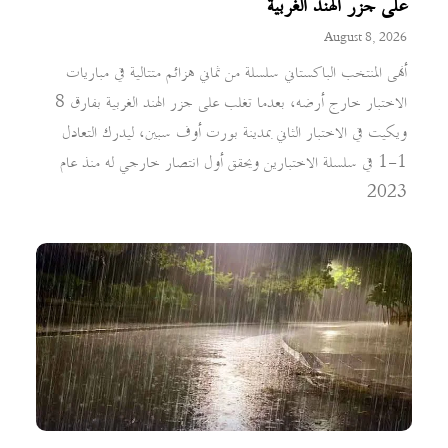
على جزر الهند الغربية
August 8, 2026
أنهى المنتخب الباكستاني سلسلة من ثماني هزائم متتالية في مباريات
الاختبار خارج أرضه، بعدما تغلب على جزر الهند الغربية بفارق 8
ويكيت في الاختبار الثاني بمدينة بورت أوف سبين، ليدرك التعادل
1-1 في سلسلة الاختبارين ويحقق أول انتصار خارجي له منذ عام
2023