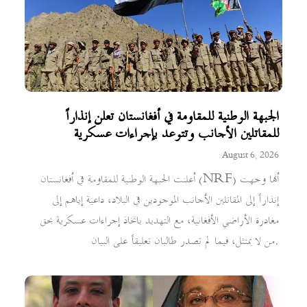
الجبهة الوطنية للمقاومة في أفغانستان تعلن إنذاراً
للمقاتلين الأجانب وتتوعد بإجراءات عسكرية
August 6, 2026
أعلنت الجبهة الوطنية للمقاومة في أفغانستان (NRF) أنها وجهت
إنذاراً إلى المقاتلين الأجانب الموجودين في البلاد، داعية إياهم إلى
مغادرة الأراضي الأفغانية، مع التهديد باتخاذ إجراءات عسكرية بحق
من لا يمتثل، فيما لم تصدر طالبان تعليقاً على البيان.