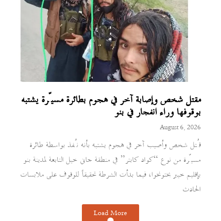
مقتل شخص وإصابة آخر في هجوم بطائرة مسيّرة يشتبه
بوقوفها وراء انفجار في بنو
August 6, 2026
قُتل شخص وأصيب آخر في هجوم يشتبه بأنه نُفذ بواسطة طائرة
مسيّرة من نوع “كواد كابتر” في منطقة جاني خيل التابعة لمدينة بنو
بإقليم خيبر بختونخوا، فيما بدأت الشرطة تحقيقاً للوقوف على ملابسات
الحادث
Load More