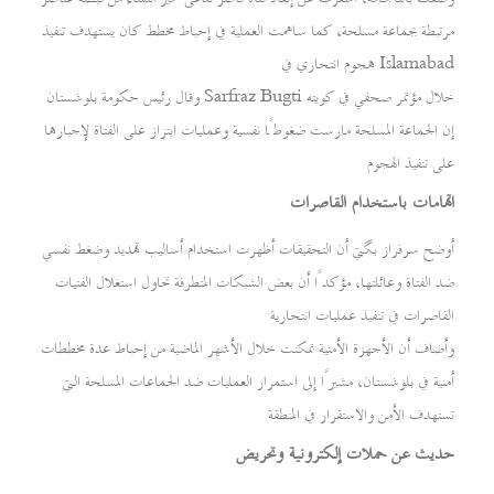
مرتبطة بجماعة مسلحة، كما ساهمت العملية في إحباط مخطط كان يستهدف تنفيذ
هجوم انتحاري في Islamabad
وقال رئيس حكومة بلوشستان Sarfraz Bugti خلال مؤتمر صحفي في كويته
إن الجماعة المسلحة مارست ضغوطًا نفسية وعمليات ابتزاز على الفتاة لإجبارها
على تنفيذ الهجوم
اتهامات باستخدام القاصرات
أوضح سرفراز بگتي أن التحقيقات أظهرت استخدام أساليب تهديد وضغط نفسي
ضد الفتاة وعائلتها، مؤكدًا أن بعض الشبكات المتطرفة تحاول استغلال الفتيات
القاصرات في تنفيذ عمليات انتحارية
وأضاف أن الأجهزة الأمنية تمكنت خلال الأشهر الماضية من إحباط عدة مخططات
أمنية في بلوشستان، مشيرًا إلى استمرار العمليات ضد الجماعات المسلحة التي
تستهدف الأمن والاستقرار في المنطقة
حديث عن حملات إلكترونية وتحريض