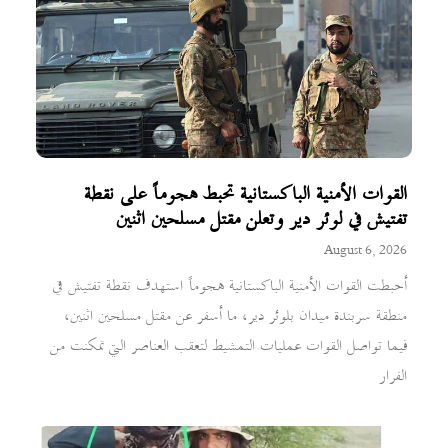
القوات الأمنية الباكستانية تحبط هجوماً على نقطة
تفتيش في لوئر دير وتعلن مقتل مسلحين اثنين
August 6, 2026
أحبطت القوات الأمنية الباكستانية هجوماً استهدف نقطة تفتيش في
منطقة سربندة ميدان بلوئر دير، ما أسفر عن مقتل مسلحين اثنين،
فيما تواصل القوات عمليات التمشيط لتعقب العناصر التي تمكنت من
الفرار