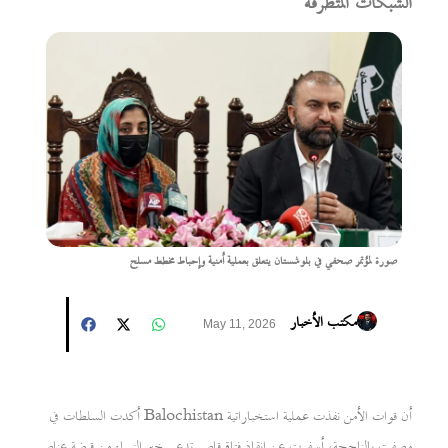
الشبكات المتطرفة
صورة لمؤتمر صحفي في بلوشستان يتعلق بعملية أمنية وإحباط مخطط مسلح
مكتب الأخبار
May 11, 2026
أكدت السلطات في Balochistan أن قوات الأمن نفذت عملية استخباراتية
وصفت بالناجحة، أسفرت عن إنقاذ فتاة قاصر تدعى خير النساء من قبضة عناصر