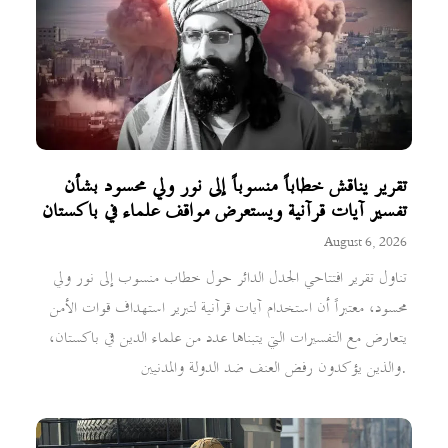
تقرير يناقش خطاباً منسوباً إلى نور ولي محسود بشأن
تفسير آيات قرآنية ويستعرض مواقف علماء في باكستان
August 6, 2026
تناول تقرير افتتاحي الجدل الدائر حول خطاب منسوب إلى نور ولي
محسود، معتبراً أن استخدام آيات قرآنية لتبرير استهداف قوات الأمن
يتعارض مع التفسيرات التي يتبناها عدد من علماء الدين في باكستان،
والذين يؤكدون رفض العنف ضد الدولة والمدنيين.