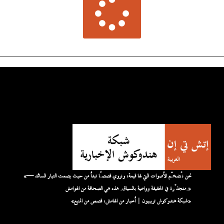
«نحن نُضخّم الأصوات التي لها قيمة، ونروي قصصًا تبدأ من حيث يصمت التيار السائد —
متجذّرة في الحقيقة وواعية بالسياق. هذه هي الصحافة من الهوامش.»
«شبكة هندوكوش تريبيون | أخبار من الهامش، قصص من المنبع»