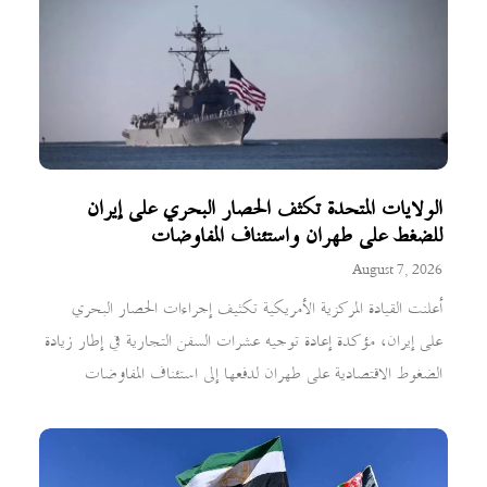
الولايات المتحدة تكثف الحصار البحري على إيران
للضغط على طهران واستئناف المفاوضات
August 7, 2026
أعلنت القيادة المركزية الأمريكية تكثيف إجراءات الحصار البحري
على إيران، مؤكدة إعادة توجيه عشرات السفن التجارية في إطار زيادة
الضغوط الاقتصادية على طهران لدفعها إلى استئناف المفاوضات