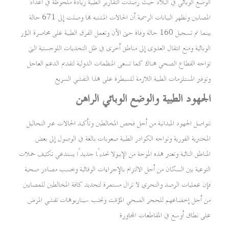
الوضع الوبائي في البلاد حيث رصدت التقارير الطبية زيادة ملحوظة في أعداد
المصابين وتظهر البيانات الرسمية أن الحالات المشتبه بها وصلت إلى 671 حالة
بينما تم تسجيل 160 حالة وفاة حتى الآن وتعمل الفرق الطبية على محاصرة البؤر
الوبائية ومنع انتقال العدوى إلى مناطق أخرى في ظل التحديات اللوجستية التي
تواجه القطاع الصحي هناك كما تسعى المنظمات الدولية لتقديم الدعم العاجل
وتوفير المستلزمات الطبية اللازمة للسيطرة على هذا التفشي السريع
الجهود الطبية والوضع الوبائي الراهن
تتواصل الجهود الميدانية من أجل فحص المخالطين وتأكيد الحالات عبر التحاليل
المختبرية الفورية وتواجه الكوادر الطبية صعوبات بالغة في الوصول إلى بعض
المناطق النائية وتعتبر هذه الموجة من الإيبولا تحديًا جديدًا يستدعي تكثيف حملات
التوعية بين السكان من أجل الالتزام بالإجراءات الوقائية وبحسب مصادر صحية
فإن عمليات الرصد والتحري لا تزال مستمرة لتحديد كافة المخالطين للمصابين
من أجل إخضاعهم للحجر الصحي المؤقت وتجنب سيناريوهات تفشي المرض
على نطاق أوسع في المقاطعات المجاورة