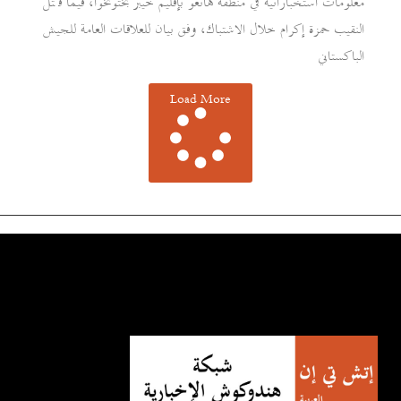
معلومات استخباراتية في منطقة هانغو بإقليم خيبر بختونخوا، فيما قُتل
النقيب حمزة إكرام خلال الاشتباك، وفق بيان للعلاقات العامة للجيش
الباكستاني
Load More