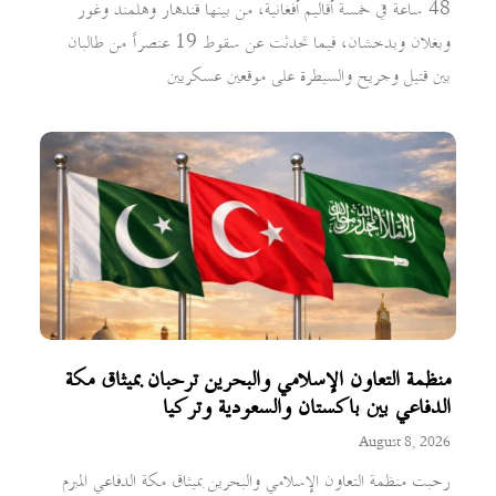
48 ساعة في خمسة أقاليم أفغانية، من بينها قندهار وهلمند وغور
وبغلان وبدخشان، فيما تحدثت عن سقوط 19 عنصراً من طالبان
بين قتيل وجريح والسيطرة على موقعين عسكريين
منظمة التعاون الإسلامي والبحرين ترحبان بميثاق مكة
الدفاعي بين باكستان والسعودية وتركيا
August 8, 2026
رحبت منظمة التعاون الإسلامي والبحرين بميثاق مكة الدفاعي المبرم