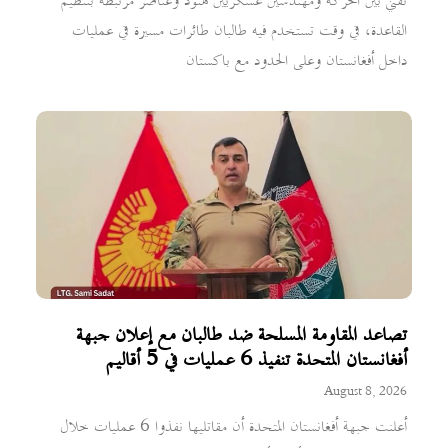
تقني بين الحركة ومهندسين عسكريين هنود وعناصر مرتبطة بتنظيم
القاعدة، في وقت تستخدم فيه طالبان طائرات مسيرة في عمليات
داخل أفغانستان وعلى الحدود مع باكستان
تصاعد المقاومة المسلحة ضد طالبان مع إعلان جبهة
أفغانستان المتحدة تنفيذ 6 عمليات في 5 أقاليم
August 8, 2026
أعلنت جبهة أفغانستان المتحدة أن مقاتليها نفذوا 6 عمليات خلال