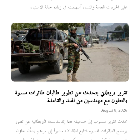
على الحريات العامة والنساء أسهمت في زيادة حالة الاستياء
تقرير بريطاني يتحدث عن تطوير طالبان طائرات مسيرة
بالتعاون مع مهندسين من الهند والقاعدة
August 8, 2026
تحدث تقرير منسوب إلى صحيفة «ذا إندبندنت» البريطانية عن تطور
برنامج الطائرات المسيرة التابع لطالبان، مشيراً إلى مزاعم بشأن تعاون