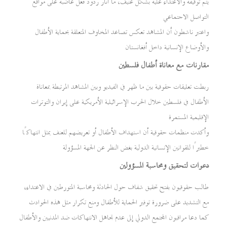
يتم توقيفه والاعتداء عليه بشكل عنيف، ما أثار ردود فعل غاضبة على مواقع
التواصل الاجتماعي
واعتبر ناشطون أن المشاهد تعكس تصاعد المخاوف المتعلقة بحماية الأطفال
والأوضاع الإنسانية داخل أفغانستان
مقارنات مع معاناة أطفال فلسطين
ربطت تعليقات حقوقية بين ما ظهر في الفيديو وبين المشاهد المرتبطة بمعاناة
الأطفال في فلسطين خلال الحرب الإسرائيلية الأمريكية على إيران والتوترات
الإقليمية المستمرة
وأكدت منظمات حقوقية أن استهداف الأطفال أو تعريضهم للعنف يمثل انتهاكًا
خطيرًا للقوانين الإنسانية الدولية بغض النظر عن الجهة المسؤولة
دعوات لتحقيق ومحاسبة المسؤولين
طالب حقوقيون بفتح تحقيق شفاف حول الحادثة ومحاسبة المتورطين في الاعتداء،
مع التشديد على ضرورة توفير الحماية للأطفال ومنع تكرار مثل هذه الحوادث
كما دعا مراقبون المجتمع الدولي إلى عدم تجاهل الانتهاكات ضد المدنيين والأطفال