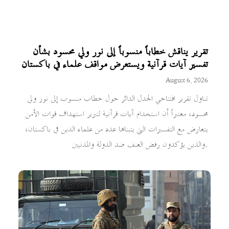
تقرير يناقش خطاباً منسوباً إلى نور ولي محسود بشأن
تفسير آيات قرآنية ويستعرض مواقف علماء في باكستان
August 6, 2026
تناول تقرير افتتاحي الجدل الدائر حول خطاب منسوب إلى نور ولي
محسود، معتبراً أن استخدام آيات قرآنية لتبرير استهداف قوات الأمن
يتعارض مع التفسيرات التي يتبناها عدد من علماء الدين في باكستان،
والذين يؤكدون رفض العنف ضد الدولة والمدنيين.