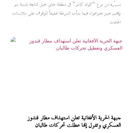
مسيّرة من نوع “كواد كابتر” في منطقة جاني خيل التابعة لمدينة بنو
بإقليم خيبر بختونخوا، فيما بدأت الشرطة تحقيقاً للوقوف على ملابسات
الحادث
جبهة الحرية الأفغانية تعلن استهداف مطار قندوز
العسكري وتقول إنها عطلت تحركات طالبان