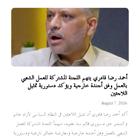
أحمد رضا قادري يتهم اللجنة المشتركة للعمل الشعبي
بالعمل وفق أجندة خارجية ويؤكد دستورية تمثيل
اللاجئين
August 7, 2026
أكد أحمد رضا قادري أن تمثيل اللاجئين في النظام السياسي لآزاد جامو
وكشمير حق دستوري قائم منذ عقود، متهماً اللجنة المشتركة للعمل
الشعبي بالعمل وفق أجندة خارجية ومعارضة حقائق تاريخية ودستورية