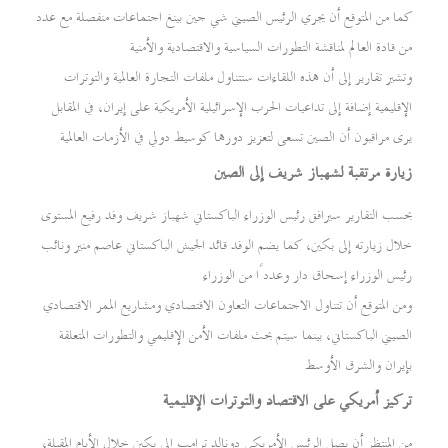
كما من المتوقع أن يجري الرئيس الصيني شي جين بينغ اجتماعات منفصلة مع عدد
من قادة العالم لمناقشة التطورات السياسية والاقتصادية والأمنية
وتشير تقارير إلى أن هذه اللقاءات ستتناول ملفات التجارة العالمية والتوترات
الإقليمية إضافة إلى تداعيات الحرب الإسرائيلية الأمريكية على إيران، في المقابل
يرى مراقبون أن الصين تسعى لتعزيز دورها كوسيط دولي في الأزمات العالمية
زيارة مرتقبة لشهباز شريف إلى الصين
بحسب التقارير سيرافق رئيس الوزراء الباكستاني شهباز شريف وفد رفيع المستوى
خلال زيارته إلى بكين، كما يضم الوفد قائد الجيش الباكستاني عاصم منير ونائب
رئيس الوزراء إسحاق دار وعددًا من الوزراء
ومن المتوقع أن تتناول الاجتماعات التعاون الاقتصادي ومشاريع الممر الاقتصادي
الصيني الباكستاني، بينما سيتم بحث ملفات الأمن الإقليمي والتطورات المتعلقة
بإيران والشرق الأوسط
تركيز أمريكي على الاقتصاد والتوترات الإقليمية
من المنتظر أن يصل الرئيس الأمريكي دونالد ترامب إلى بكين خلال الأيام المقبلة،