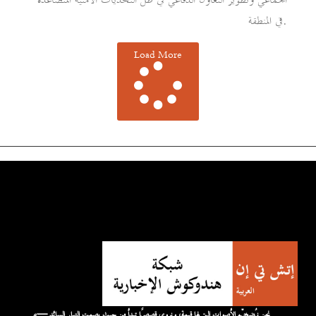
في المنطقة.
Load More
«نحن نُضخّم الأصوات التي لها قيمة، ونروي قصصًا تبدأ من حيث يصمت التيار السائد —