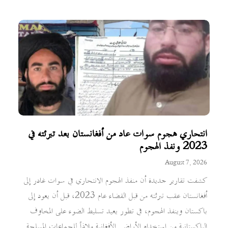
انتحاري هجوم سوات عاد من أفغانستان بعد تبرئته في
2023 ونفذ الهجوم
August 7, 2026
كشفت تقارير جديدة أن منفذ الهجوم الانتحاري في سوات غادر إلى
أفغانستان عقب تبرئته من قبل القضاء عام 2023، قبل أن يعود إلى
باكستان وينفذ الهجوم، في تطور يعيد تسليط الضوء على المخاوف
الباكستانية من استخدام الأراضي الأفغانية ملاذاً للجماعات المسلحة