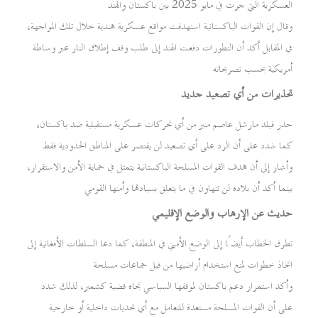
العسكرية التي جرت في مايو 2025 بين باكستان والهند
وقال إن القوات الباكستانية استهدفت مواقع عسكرية هندية خلال تلك المواجهة،
في المقابل أكد أن التطورات دفعت الهند إلى طلب وقف إطلاق النار عبر وساطة
أمريكية بحسب تصريحاته
تحذيرات من أي تصعيد جديد
حذر فيلد مارشل عاصم منير من أي تحركات عسكرية مستقبلية ضد باكستان،
كما شدد على أن الرد على أي تصعيد لن يقتصر على المناطق الحدودية فقط
وأشار إلى أن هدف القوات المسلحة الباكستانية يتمثل في حماية الأمن والاستقرار،
بينما أكد أن بلاده لن تتهاون في ما يتعلق بسيادتها وأمنها القومي
حديث عن الإرهاب والوضع الإقليمي
تطرق الخطاب أيضًا إلى الوضع الأمني في المنطقة، كما دعا السلطات الأفغانية إلى
اتخاذ خطوات لمنع استخدام أراضيها من قبل جماعات مسلحة
وأكد استمرار دعم باكستان لموقفها السياسي تجاه قضية كشمير، لذلك شدد
على أن القوات المسلحة مستعدة للتعامل مع أي تحديات داخلية أو خارجية