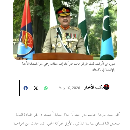
صورة من الأرشيف لفيلد مارشل عاصم منير أثناء إلقاء خطاب رسمي حول القضايا الأمنية
والإقليمية في باكستان
مكتب الأخبار
May 10, 2026
ألقى فيلد مارشل عاصم منير خطابًا خلال فعالية أُقيمت في مقر القيادة العامة
للجيش الباكستاني بمناسبة الذكرى الأولى لمعركة الحق، كما تحدث عن المواجهة