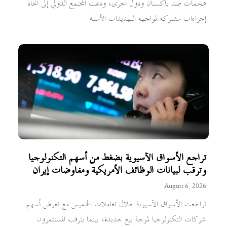
هجمات ضد باكستان ودول أخرى، ودعت المجتمع الدولي إلى اتخاذ
إجراءات مشتركة لمواجهة التهديدات الأمنية
تراجع الأسواق الآسيوية بضغط من أسهم التكنولوجيا
وترقب لبيانات الوظائف الأمريكية ومفاوضات إيران
August 6, 2026
تراجعت الأسواق الآسيوية خلال تعاملات الخميس مع تعرض أسهم
شركات التكنولوجيا لموجة بيع جديدة، بينما يترقب المستثمرون