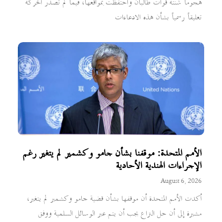
هجوماً شنته قوات طالبان واحتفظت بمواقعها، فيما لم تصدر الحركة
تعليقاً رسمياً بشأن هذه الادعاءات
الأمم المتحدة: موقفنا بشأن جامو وكشمير لم يتغير رغم
الإجراءات الهندية الأحادية
August 6, 2026
أكدت الأمم المتحدة أن موقفها بشأن قضية جامو وكشمير لم يتغير،
مشيرة إلى أن حل النزاع يجب أن يتم عبر الوسائل السلمية ووفق