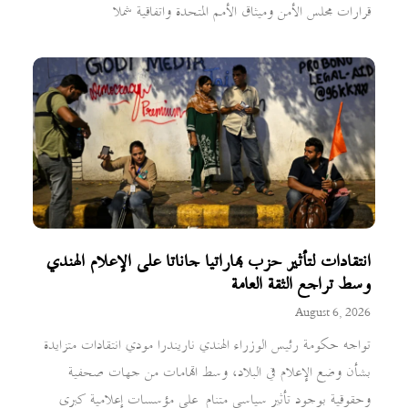
قرارات مجلس الأمن وميثاق الأمم المتحدة واتفاقية شملا
انتقادات لتأثير حزب بهاراتيا جاناتا على الإعلام الهندي
وسط تراجع الثقة العامة
August 6, 2026
تواجه حكومة رئيس الوزراء الهندي ناريندرا مودي انتقادات متزايدة
بشأن وضع الإعلام في البلاد، وسط اتهامات من جهات صحفية
وحقوقية بوجود تأثير سياسي متنامٍ على مؤسسات إعلامية كبرى