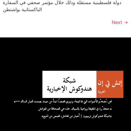
دولة فلسطينية مستقلة وذلك خلال مؤتمر صحفي في السفارة
الباكستانية بواشنطن
Next
→
«نحن نُضخّم الأصوات التي لها قيمة، ونروي قصصًا تبدأ من حيث يصمت التيار السائد —
متجذّرة في الحقيقة وواعية بالسياق. هذه هي الصحافة من الهوامش.»
«شبكة هندوكوش تريبيون | أخبار من الهامش، قصص من المنبع»