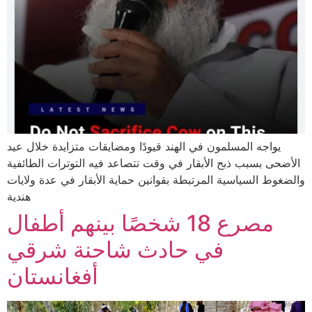
يواجه المسلمون في الهند قيودًا ومضايقات متزايدة خلال عيد
الأضحى بسبب ذبح الأبقار في وقت تتصاعد فيه التوترات الطائفية
والضغوط السياسية المرتبطة بقوانين حماية الأبقار في عدة ولايات
هندية
مصرع 18 شخصًا بينهم أطفال
في حادث شاحنة شرقي
أفغانستان