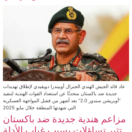
عاد قائد الجيش الهندي الجنرال أوبيندرا دويفيدي لإطلاق تهديدات
جديدة ضد باكستان متحدثًا عن استعداد القوات الهندية لتنفيذ
“أوبريشن سندور 2.0” بعد أشهر من فشل المواجهة العسكرية
التي شهدتها المنطقة خلال مايو 2025
مزاعم هندية جديدة ضد باكستان
تثير تساؤلات بسبب غياب الأدلة