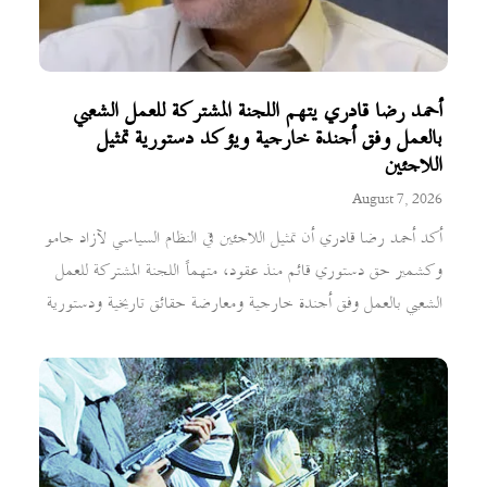
أحمد رضا قادري يتهم اللجنة المشتركة للعمل الشعبي
بالعمل وفق أجندة خارجية ويؤكد دستورية تمثيل
اللاجئين
August 7, 2026
أكد أحمد رضا قادري أن تمثيل اللاجئين في النظام السياسي لآزاد جامو
وكشمير حق دستوري قائم منذ عقود، متهماً اللجنة المشتركة للعمل
الشعبي بالعمل وفق أجندة خارجية ومعارضة حقائق تاريخية ودستورية