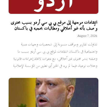
انتقادات موجهة إلى موقع بي بي سي أردو بسبب محتوى
وُصف بأنه غير أخلاقي ومطالبات بحجبه في باكستان
August 7, 2026
تداولت تقارير ومواقف منسوبة إلى شخصيات وجهات دينية
واجتماعية في باكستان انتقادات لموقع بي بي سي أردو بسبب ما
وصفته بنشر محتوى غير أخلاقي، مع دعوات لاتخاذ إجراءات قانونية
وحملات توعية، فيما لم يرد في الخبر أي تعليق من المؤسسة الإعلامية