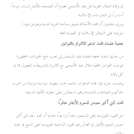
في ولاية البنغال الغربية قبل عيد الأضحى معتبرة أن التضحية بالأبقار ليست شرطًا
أساسيًا في الممارسات الإسلامية
ويرى منتقدون أن هذه الأحكام تضيق مساحة الحرية الدينية وتفرض قيودًا
متزايدة على الشعائر الإسلامية في الفضاء العام
جمعية علماء الهند تدعو للالتزام بالقوانين
من جانبها دعت جمعية علماء الهند المسلمين إلى تجنب ذبح الحيوانات المحظورة
بموجب القوانين المحلية خلال عيد الأضحى مع الالتزام بالتشريعات المعمول بها في
كل ولاية
وبحسب خبراء فإن هذه الدعوات جاءت تحت ضغوط سياسية متزايدة من الحزب
الحاكم والجماعات المتشددة وهو ما ينعكس على حقوق الأقلية المسلمة
الهند ثاني أكبر مصدر للحوم الأبقار عالميًا
تثير القيود المفروضة على المسلمين جدلًا واسعًا خاصة أن الهند تُعد ثاني أكبر
مصدر للحوم الأبقار في العالم رغم القيود الداخلية المفروضة على الذبح في عدة
ولايات