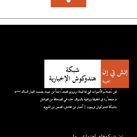
«نحن نُضخّم الأصوات التي لها قيمة، ونروي قصصًا تبدأ من حيث يصمت التيار السائد —
متجذّرة في الحقيقة وواعية بالسياق. هذه هي الصحافة من الهوامش.»
«شبكة هندوكوش تريبيون | أخبار من الهامش، قصص من المنبع»
شبکه‌های اجتماعی ما