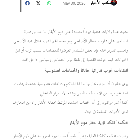
مكتب الأخبار
May 30, 2026
تشهد عدة ولايات هندية قيودًا مشددة على ذبح الأبقار ما يحد من قدرة
المسلمين على ممارسة شعائر الأضاحي وفق معتقداتهم الدينية خلال عيد الأضحى
وبحسب تقارير محلية فإن بعض المسلمين تعرضوا للمضايقات بسبب تربية أو نقل
الحيوانات فيما تحولت القضية إلى نقطة توتر اجتماعي وسياسي داخل الهند
انتقادات لحزب بهاراتيا جاناتا والجماعات الهندوسية
يرى محللون أن حزب بهاراتيا جاناتا الحاكم وجماعات هندوسية متشددة يدفعون
الهند نحو مزيد من الاستقطاب الديني وعدم الاستقرار الداخلي
كما أشار مراقبون إلى أن الخطاب المتشدد المرتبط بحماية الأبقار زاد من المخاوف
لدى الأقليات المسلمة في البلاد
محكمة كلكتا تؤيد حظر ذبح الأبقار
رفضت محكمة كلكتا العليا مؤخرًا طعونًا ضد القيود المفروضة على ذبح الأبقار