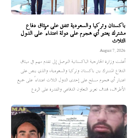
باكستان وتركيا والسعودية تتفق على ميثاق دفاع
مشترك يعتبر أي هجوم على دولة اعتداءً على الدول
الثلاث
August 7, 2026
أعلنت وزارة الخارجية الباكستانية التوصل إلى تقدم مهم في ميثاق
الدفاع المشترك بين باكستان وتركيا والسعودية، والذي ينص على
اعتبار أي هجوم مسلح على إحدى الدول الثلاث اعتداءً على جميع
الأطراف، بهدف تعزيز التعاون الدفاعي والقدرة على الردع