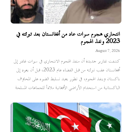
انتحاري هجوم سوات عاد من أفغانستان بعد تبرئته في
2023 ونفذ الهجوم
August 7, 2026
كشفت تقارير جديدة أن منفذ الهجوم الانتحاري في سوات غادر إلى
أفغانستان عقب تبرئته من قبل القضاء عام 2023، قبل أن يعود إلى
باكستان وينفذ الهجوم، في تطور يعيد تسليط الضوء على المخاوف
الباكستانية من استخدام الأراضي الأفغانية ملاذاً للجماعات المسلحة