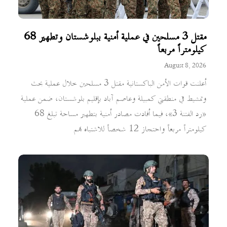
مقتل 3 مسلحين في عملية أمنية ببلوشستان وتطهير 68
كيلومتراً مربعاً
August 8, 2026
أعلنت قوات الأمن الباكستانية مقتل 3 مسلحين خلال عملية بحث
وتمشيط في منطقتي كمبيلة وعاصم آباد بإقليم بلوشستان، ضمن عملية
«رد الفتنة 3»، فيما أفادت مصادر أمنية بتطهير مساحة تبلغ 68
كيلومتراً مربعاً واحتجاز 12 شخصاً للاشتباه بهم