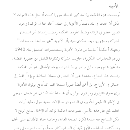
الأدوية.
أوضحت هيئة المحكمة برئاسة كبير القضاة سوريا كانت أن مثل هذه الثغرات لا
يمكن أن تحدث في بلد يُصدّر الأدوية إلى مختلف أنحاء العالم، مؤكدة وجود
قصور خطير في الرقابة وضبط الجودة. المحكمة رفضت إسقاط أمر استدعاء
الشركة ومسؤوليها، بعد شكوى تفيد بأن الأدوية “غير مطابقة للمواصفات”
وتنتهك أحكاماً أساسية من قانون الأدوية ومستحضرات التجميل لعام 1940
ورغم التحذيرات المتكررة، حاولت الشركة وممثلوها التقليل من خطورة القضية،
مدّعين عدم وجود دليل مباشر يربط الشراب بوفاة الأطفال. غير أن المحكمة
رفضت هذا الدفاع، مشددة على أن الفشل في ضمان السلامة لم يؤدِّ فقط إلى
خسائر في الأرواح، بل ألحق أيضاً ضرراً بسمعة الهند كمُنتِج موثوق للأدوية
يرى خبراء قانونيون ومراقبون دوليون أن هذه الحادثة تكشف عن ضعف منهجي
في الإطار التنظيمي للأدوية في الهند، وتثير تساؤلات جدية حول فعالية آليات
التنفيذ لمنع مثل هذه المآسي. تصريحات المحكمة تؤكد أن الإهمال بدافع الربح لا
يمكن التسامح معه عندما تكون الصحة العامة، وخاصة حياة الأطفال، على المحك
وقد أكدت السلطات الأوزبكية أن الشراب كان ساماً، وأدت الوفيات إلى قلق