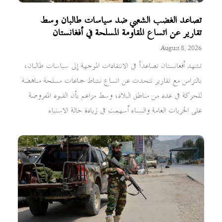
تصاعد الغضب الشعبي ضد سياسات طالبان وسط
تقارير عن اتساع المقاومة المسلحة في أفغانستان
August 8, 2026
تشهد أفغانستان تصاعداً في الانتقادات الموجهة إلى سياسات طالبان،
بالتزامن مع تقارير تتحدث عن اتساع نشاط جماعات مسلحة مناهضة
للحركة في عدد من مناطق البلاد، وسط مزاعم بأن القيود المفروضة
على الحريات العامة والنساء أسهمت في زيادة حالة الاستياء