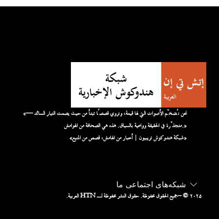
«نحن نُضخّم الأصوات التي لها قيمة، ونروي قصصًا تبدأ من حيث يصمت التيار السائد —
متجذّرة في الحقيقة وواعية بالسياق. هذه هي الصحافة من الهوامش.»
«شبكة هندوكوش تريبيون | أخبار من الهامش، قصص من المنبع»
شبکه‌های اجتماعی ما
– © ۲۰۲۵
جميع الحقوق محفوظة. حقوق النشر محفوظة لـ HTN العربية.