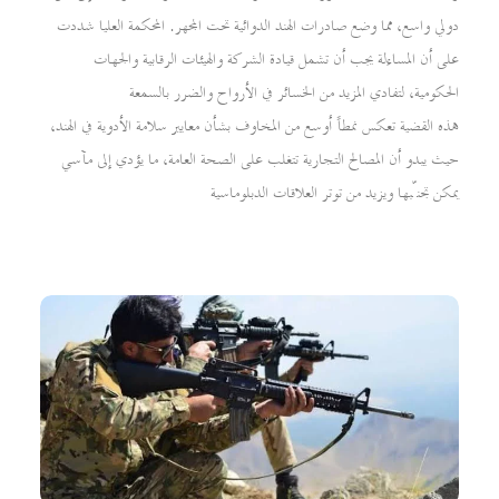
دولي واسع، مما وضع صادرات الهند الدوائية تحت المجهر. المحكمة العليا شددت
على أن المساءلة يجب أن تشمل قيادة الشركة والهيئات الرقابية والجهات
الحكومية، لتفادي المزيد من الخسائر في الأرواح والضرر بالسمعة
هذه القضية تعكس نمطاً أوسع من المخاوف بشأن معايير سلامة الأدوية في الهند،
حيث يبدو أن المصالح التجارية تتغلب على الصحة العامة، ما يؤدي إلى مآسي
يمكن تجنّبها ويزيد من توتر العلاقات الدبلوماسية