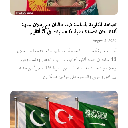
تصاعد المقاومة المسلحة ضد طالبان مع إعلان جبهة
أفغانستان المتحدة تنفيذ 6 عمليات في 5 أقاليم
August 8, 2026
أعلنت جبهة أفغانستان المتحدة أن مقاتليها نفذوا 6 عمليات خلال
48 ساعة في خمسة أقاليم أفغانية، من بينها قندهار وهلمند وغور
وبغلان وبدخشان، فيما تحدثت عن سقوط 19 عنصراً من طالبان
بين قتيل وجريح والسيطرة على موقعين عسكريين