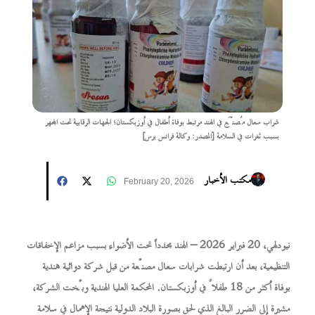
شراب سعال مُصنَّع في الهند مرتبط بوفاة أطفال في أوزبكستان؛ الجهات الرقابية تحت المجهر
بسبب ثغرات في السلامة [المصدر: وكالة فرانس برس]
مكتب الأخبار
February 20, 2026
نيودلهي، 20 فبراير 2026 – الهند مجدداً تحت الأضواء بسبب مزاعم الإخفاقات
التنظيمية، بعد أن ارتبطت شرابات سعال مصنّعة من قبل شركة دوائية هندية
بوفاة أكثر من 18 طفلاً في أوزبكستان. المحكمة العليا الهندية وبّخت الشركة،
مشيرة إلى الضرر البالغ الذي لحق بصورة البلاد الدولية نتيجة الإهمال في سلامة