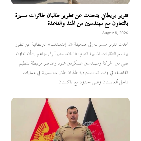
تقرير بريطاني يتحدث عن تطوير طالبان طائرات مسيرة
بالتعاون مع مهندسين من الهند والقاعدة
August 8, 2026
تحدث تقرير منسوب إلى صحيفة «ذا إندبندنت» البريطانية عن تطور
برنامج الطائرات المسيرة التابع لطالبان، مشيراً إلى مزاعم بشأن تعاون
تقني بين الحركة ومهندسين عسكريين هنود وعناصر مرتبطة بتنظيم
القاعدة، في وقت تستخدم فيه طالبان طائرات مسيرة في عمليات
داخل أفغانستان وعلى الحدود مع باكستان