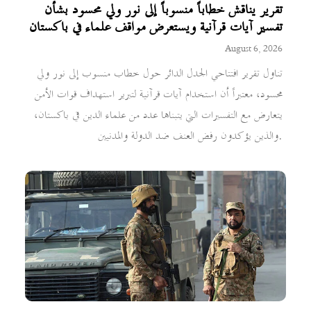
تقرير يناقش خطاباً منسوباً إلى نور ولي محسود بشأن
تفسير آيات قرآنية ويستعرض مواقف علماء في باكستان
August 6, 2026
تناول تقرير افتتاحي الجدل الدائر حول خطاب منسوب إلى نور ولي
محسود، معتبراً أن استخدام آيات قرآنية لتبرير استهداف قوات الأمن
يتعارض مع التفسيرات التي يتبناها عدد من علماء الدين في باكستان،
والذين يؤكدون رفض العنف ضد الدولة والمدنيين.