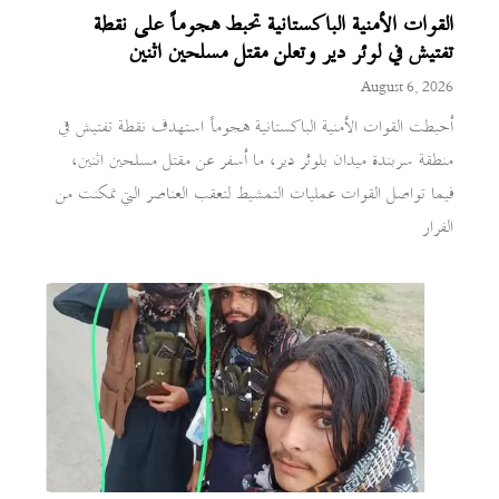
القوات الأمنية الباكستانية تحبط هجوماً على نقطة
تفتيش في لوئر دير وتعلن مقتل مسلحين اثنين
August 6, 2026
أحبطت القوات الأمنية الباكستانية هجوماً استهدف نقطة تفتيش في
منطقة سربندة ميدان بلوئر دير، ما أسفر عن مقتل مسلحين اثنين،
فيما تواصل القوات عمليات التمشيط لتعقب العناصر التي تمكنت من
الفرار