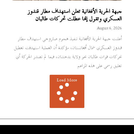
جبهة الحرية الأفغانية تعلن استهداف مطار قندوز
العسكري وتقول إنها عطلت تحركات طالبان
August 6, 2026
أعلنت جبهة الحرية الأفغانية تنفيذ هجوم صاروخي استهدف مطار
قندوز العسكري شمال أفغانستان، مؤكدة أن العملية استهدفت تعطيل
تحركات قوات طالبان نحو ولاية بدخشان، فيما لم تصدر الحركة أي
تعليق رسمي على هذه المزاعم
Load More