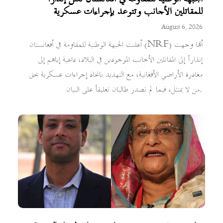
للمقاتلين الأجانب وتتوعد بإجراءات عسكرية
August 6, 2026
أعلنت الجبهة الوطنية للمقاومة في أفغانستان (NRF) أنها وجهت
إنذاراً إلى المقاتلين الأجانب الموجودين في البلاد، داعية إياهم إلى
مغادرة الأراضي الأفغانية، مع التهديد باتخاذ إجراءات عسكرية بحق
من لا يمتثل، فيما لم تصدر طالبان تعليقاً على البيان.