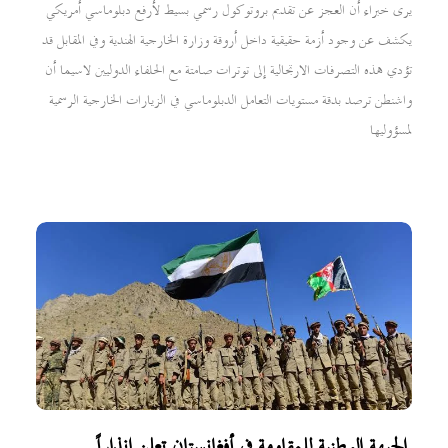
يرى خبراء أن العجز عن تقديم بروتوكول رسمي بسيط لأرفع دبلوماسي أمريكي
يكشف عن وجود أزمة حقيقية داخل أروقة وزارة الخارجية الهندية وفي المقابل قد
تؤدي هذه التصرفات الارتجالية إلى توترات صامتة مع الحلفاء الدوليين لاسيما أن
واشنطن ترصد بدقة مستويات التعامل الدبلوماسي في الزيارات الخارجية الرسمية
لمسؤوليها
الجبهة الوطنية للمقاومة في أفغانستان تعلن إنذاراً