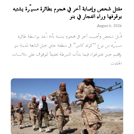
مقتل شخص وإصابة آخر في هجوم بطائرة مسيّرة يشتبه
بوقوفها وراء انفجار في بنو
August 6, 2026
قُتل شخص وأصيب آخر في هجوم يشتبه بأنه نُفذ بواسطة طائرة
مسيّرة من نوع “كواد كابتر” في منطقة جاني خيل التابعة لمدينة بنو
بإقليم خيبر بختونخوا، فيما بدأت الشرطة تحقيقاً للوقوف على ملابسات
الحادث