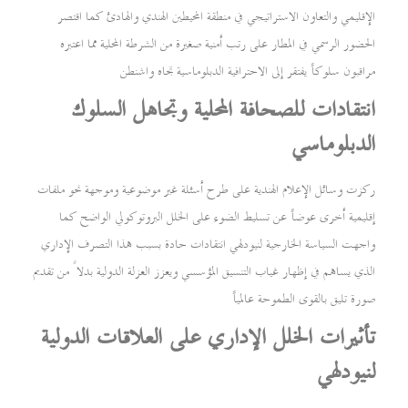
الإقليمي والتعاون الاستراتيجي في منطقة المحيطين الهندي والهادئ كما اقتصر
الحضور الرسمي في المطار على رتب أمنية صغيرة من الشرطة المحلية مما اعتبره
مراقبون سلوكاً يفتقر إلى الاحترافية الدبلوماسية تجاه واشنطن
انتقادات للصحافة المحلية وتجاهل السلوك
الدبلوماسي
ركزت وسائل الإعلام الهندية على طرح أسئلة غير موضوعية وموجهة نحو ملفات
إقليمية أخرى عوضاً عن تسليط الضوء على الخلل البروتوكولي الواضح كما
واجهت السياسة الخارجية لنيودلهي انتقادات حادة بسبب هذا التصرف الإداري
الذي يساهم في إظهار غياب التنسيق المؤسسي ويعزز العزلة الدولية بدلاً من تقديم
صورة تليق بالقوى الطموحة عالمياً
تأثيرات الخلل الإداري على العلاقات الدولية
لنيودلهي