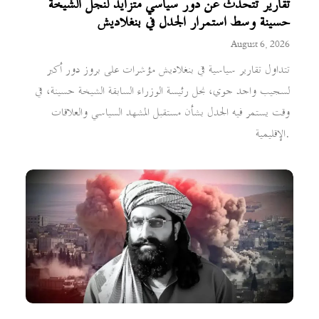
تقارير تتحدث عن دور سياسي متزايد لنجل الشيخة
حسينة وسط استمرار الجدل في بنغلاديش
August 6, 2026
تتداول تقارير سياسية في بنغلاديش مؤشرات على بروز دور أكبر
لسجيب واجد جوي، نجل رئيسة الوزراء السابقة الشيخة حسينة، في
وقت يستمر فيه الجدل بشأن مستقبل المشهد السياسي والعلاقات
الإقليمية.