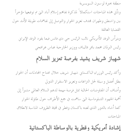
منطقة بحيرة لوسيرن السويسرية
وتأتي هذه المباحثات استكمالاً لمذكرة تفاهم إسلام آباد التي تم توقيعها مؤخراً
بين واشنطن وطهران بهدف تعزيز الحوار والتوصل إلى تفاهمات طويلة الأمد حول
القضايا العالقة
ويترأس الوفد الأمريكي نائب الرئيس جي دي فانس فيما يقود الوفد الإيراني
رئيس البرلمان محمد باقر قاليباف ووزير الخارجية عباس عراقجي
شهباز شريف يشيد بفرصة تعزيز السلام
وأكد رئيس الوزراء الباكستاني شهباز شريف خلال افتتاح المحادثات أن الحوار
يظل أفضل وسيلة لحل النزاعات وتعزيز الاستقرار الدولي
وأضاف أن المفاوضات الحالية تمثل فرصة مهمة لدعم السلام العالمي مشيراً إلى
أهمية الجهود الدبلوماسية التي ساهمت في جمع الأطراف حول طاولة الحوار
كما أشاد بالدور الذي لعبته باكستان وقطر في تهيئة الظروف المناسبة لانطلاق
المباحثات
إشادة أمريكية وقطرية بالوساطة الباكستانية