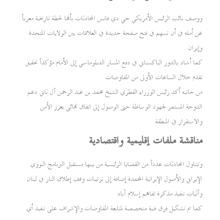
ووصف نائب الرئيس الأمريكي جي دي فانس المحادثات بأنها لحظة تاريخية معرباً
عن أمله في أن تسهم في فتح صفحة جديدة في العلاقات بين الولايات المتحدة
وإيران
كما أشاد بالدور الباكستاني في دفع المسار الدبلوماسي إلى الأمام مؤكداً تحقيق
تقدم خلال الساعات الأولى من المفاوضات
من جانبه أكد رئيس الوزراء القطري الشيخ محمد بن عبد الرحمن آل ثاني دعم
الدوحة المستمر لجهود الوساطة حتى الوصول إلى اتفاق نهائي يعزز الأمن
والاستقرار في المنطقة
مناقشة ملفات إقليمية واقتصادية
وتتناول المحادثات عدداً من القضايا الرئيسية من بينها مستقبل البرنامج النووي
الإيراني والأصول الإيرانية المجمدة إضافة إلى ترتيبات وقف إطلاق النار في لبنان
وآليات تنفيذ مذكرة تفاهم إسلام آباد
كما تم تشكيل فرق فنية متخصصة لمتابعة المفاوضات والإشراف على تنفيذ أي