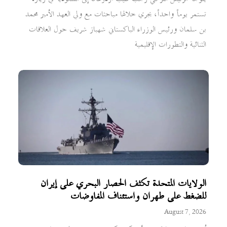
تستمر يوماً واحداً، يجري خلالها مباحثات مع ولي العهد الأمير محمد
بن سلمان ورئيس الوزراء الباكستاني شهباز شريف حول العلاقات
الثنائية والتطورات الإقليمية
الولايات المتحدة تكثف الحصار البحري على إيران
للضغط على طهران واستئناف المفاوضات
August 7, 2026