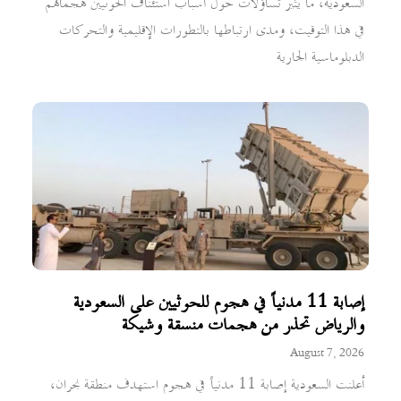
السعودية، ما يثير تساؤلات حول أسباب استئناف الحوثيين هجماتهم
في هذا التوقيت، ومدى ارتباطها بالتطورات الإقليمية والتحركات
الدبلوماسية الجارية
إصابة 11 مدنياً في هجوم للحوثيين على السعودية
والرياض تحذر من هجمات منسقة وشيكة
August 7, 2026
أعلنت السعودية إصابة 11 مدنياً في هجوم استهدف منطقة نجران،