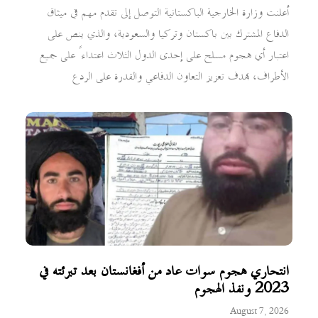
أعلنت وزارة الخارجية الباكستانية التوصل إلى تقدم مهم في ميثاق
الدفاع المشترك بين باكستان وتركيا والسعودية، والذي ينص على
اعتبار أي هجوم مسلح على إحدى الدول الثلاث اعتداءً على جميع
الأطراف، بهدف تعزيز التعاون الدفاعي والقدرة على الردع
انتحاري هجوم سوات عاد من أفغانستان بعد تبرئته في
2023 ونفذ الهجوم
August 7, 2026