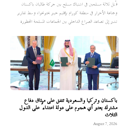
قُتل ثلاثة مسلحين في اشتباك مسلح بين حركة طالبان باكستان
وجماعة الأحرار في منطقة كورام بإقليم خيبر بختونخوا، وسط تقارير
تشير إلى تصاعد الصراع الداخلي بين الجماعات المسلحة المحظورة
باكستان وتركيا والسعودية تتفق على ميثاق دفاع
مشترك يعتبر أي هجوم على دولة اعتداءً على الدول
الثلاث
August 7, 2026