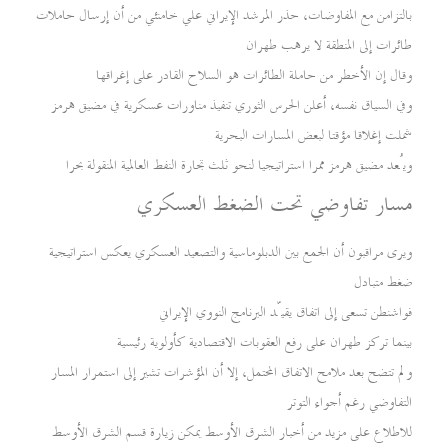
بالتزامن مع المفاوضات، حذر المرشد الإيراني علي خامنئي من أن إرسال حاملات
طائرات إلى المنطقة لا يرهب طهران
وقال إن الأخطر من حاملة الطائرات هو السلاح القادر على إغراقها
وفي السياق نفسه، أعلن الحرس الثوري تنفيذ مناورات عسكرية في مضيق هرمز
شملت إغلاقا مؤقتا لبعض المسارات البحرية
ويُعد مضيق هرمز ممرا استراتيجيا لنحو ثلث تجارة النفط العالمية المنقولة بحرا
مسار تفاوضي تحت الضغط العسكري
ويرى مراقبون أن الجمع بين الدبلوماسية والتصعيد العسكري يعكس استراتيجية
ضغط متبادل
فواشنطن تسعى إلى اتفاق يقيّد البرنامج النووي الإيراني
بينما تركز طهران على رفع العقوبات الاقتصادية كأولوية رئيسية
ولم تتضح بعد ملامح الاتفاق المحتمل، إلا أن المؤشرات تشير إلى استمرار المسار
التفاوضي رغم أجواء التوتر
للاطلاع على مزيد من أخبار الشرق الأوسط يمكن زيارة قسم الشرق الأوسط