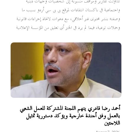
تداولت تقارير ومواقف منسوبة إلى شخصيات وجهات دينية
واجتماعية في باكستان انتقادات لموقع بي بي سي أردو بسبب ما
وصفته بنشر محتوى غير أخلاقي، مع دعوات لاتخاذ إجراءات قانونية
وحملات توعية، فيما لم يرد في الخبر أي تعليق من المؤسسة الإعلامية
أحمد رضا قادري يتهم اللجنة المشتركة للعمل الشعبي
بالعمل وفق أجندة خارجية ويؤكد دستورية تمثيل
اللاجئين