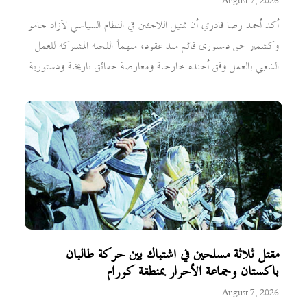
August 7, 2026
أكد أحمد رضا قادري أن تمثيل اللاجئين في النظام السياسي لآزاد جامو
وكشمير حق دستوري قائم منذ عقود، متهماً اللجنة المشتركة للعمل
الشعبي بالعمل وفق أجندة خارجية ومعارضة حقائق تاريخية ودستورية
مقتل ثلاثة مسلحين في اشتباك بين حركة طالبان
باكستان وجماعة الأحرار بمنطقة كورام
August 7, 2026