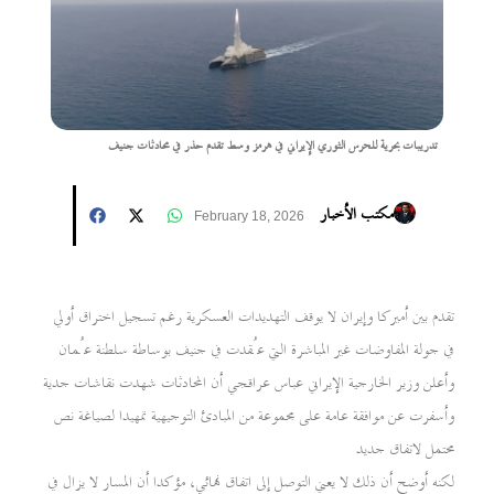
تدريبات بحرية للحرس الثوري الإيراني في هرمز وسط تقدم حذر في محادثات جنيف
مكتب الأخبار
February 18, 2026
تقدم بين أميركا وإيران لا يوقف التهديدات العسكرية رغم تسجيل اختراق أولي
في جولة المفاوضات غير المباشرة التي عُقدت في جنيف بوساطة سلطنة عُمان
وأعلن وزير الخارجية الإيراني عباس عراقجي أن المحادثات شهدت نقاشات جدية
وأسفرت عن موافقة عامة على مجموعة من المبادئ التوجيهية تمهيدا لصياغة نص
محتمل لاتفاق جديد
لكنه أوضح أن ذلك لا يعني التوصل إلى اتفاق نهائي، مؤكدا أن المسار لا يزال في