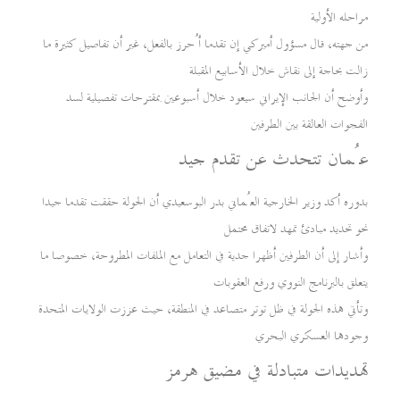
مراحله الأولية
من جهته، قال مسؤول أميركي إن تقدما أُحرز بالفعل، غير أن تفاصيل كثيرة ما
زالت بحاجة إلى نقاش خلال الأسابيع المقبلة
وأوضح أن الجانب الإيراني سيعود خلال أسبوعين بمقترحات تفصيلية لسد
الفجوات العالقة بين الطرفين
عُمان تتحدث عن تقدم جيد
بدوره أكد وزير الخارجية العُماني بدر البوسعيدي أن الجولة حققت تقدما جيدا
نحو تحديد مبادئ تمهد لاتفاق محتمل
وأشار إلى أن الطرفين أظهرا جدية في التعامل مع الملفات المطروحة، خصوصا ما
يتعلق بالبرنامج النووي ورفع العقوبات
وتأتي هذه الجولة في ظل توتر متصاعد في المنطقة، حيث عززت الولايات المتحدة
وجودها العسكري البحري
تهديدات متبادلة في مضيق هرمز