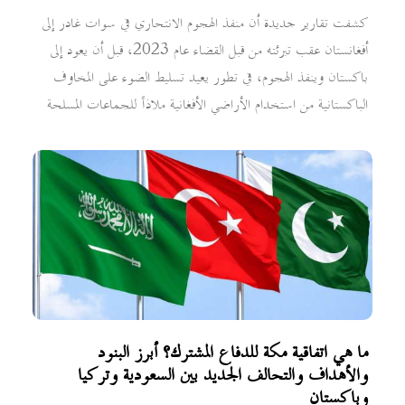
كشفت تقارير جديدة أن منفذ الهجوم الانتحاري في سوات غادر إلى
أفغانستان عقب تبرئته من قبل القضاء عام 2023، قبل أن يعود إلى
باكستان وينفذ الهجوم، في تطور يعيد تسليط الضوء على المخاوف
الباكستانية من استخدام الأراضي الأفغانية ملاذاً للجماعات المسلحة
ما هي اتفاقية مكة للدفاع المشترك؟ أبرز البنود
والأهداف والتحالف الجديد بين السعودية وتركيا
وباكستان