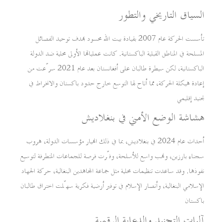
السياق التاريخي والتطور
تأسست الحركة عام 2007 بقيادة بيت الله محسود بهدف توحيد الفصائل
المسلحة في المناطق القبلية الباكستانية. كانت عملياتها الأولى محلية ضد الدولة
الباكستانية، لكن سيطرة طالبان على أفغانستان بعد عام 2021 سرّعت من
إعادة هيكلة الحركة، مما أتاح لها التوسع خارج حدود باكستان والانخراط في
تجنيد إقليمي
هشاشة الوضع الأمني في بنغلاديش
أحداث عام 2024 في بنغلاديش، بما في ذلك انهيار مؤسسات الدولة، هروب
سجناء بارزين، ونهب واسع للأسلحة، وفّرت فرصة للجماعات المتطرفة لتوسيع
نفوذها. وقد ساعدت تنظيمات محلية مثل جماعة المجاهدين البنغالية، حركة الجهاد
الإسلامي البنغالية، وأنصار الإسلام في توفير أرضية فكرية سهّلت اختراق طالبان
باكستان
آليات التجنيد والدعاية الرقمية