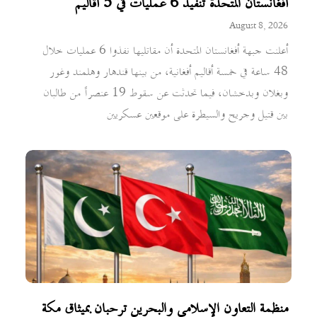
أفغانستان المتحدة تنفيذ 6 عمليات في 5 أقاليم
August 8, 2026
أعلنت جبهة أفغانستان المتحدة أن مقاتليها نفذوا 6 عمليات خلال
48 ساعة في خمسة أقاليم أفغانية، من بينها قندهار وهلمند وغور
وبغلان وبدخشان، فيما تحدثت عن سقوط 19 عنصراً من طالبان
بين قتيل وجريح والسيطرة على موقعين عسكريين
منظمة التعاون الإسلامي والبحرين ترحبان بميثاق مكة