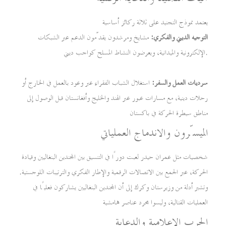
يعتمد نموذج التجنيد على ثلاثة ركائز أساسية
التوجيه الديني والفكري:
مشايخ ومرشدون يقدّمون الدعم عبر الشبكات
الإلكترونية والميدانية، ويعرضون النشاط المسلح كواجب ديني.
سرديات العمل والسفر:
استغلال الشباب الفقراء عبر وعود بالعمل في الخارج أو
رحلات دينية، مع مسارات عبور عبر الهند والخليج وأفغانستان قبل الوصول إلى
مناطق سيطرة الحركة في باكستان
الميسّرون والاندماج العملياتي
شخصيات مثل عمران حيدر لعبت دورًا في التنسيق بين المجندين البنغاليين وقيادة
الحركة، عبر الجمع بين الاتصالات الرقمية والإطار الفكري والترتيبات اللوجستية.
وتشير أدلة من وزيرستان وكرك إلى أن المجندين البنغاليين يشاركون فعليًا في
العمليات القتالية، وليسوا مجرد عناصر هامشية
الحرب الإعلامية والدعاية