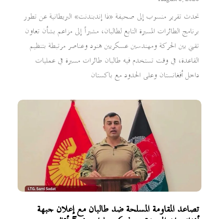
تحدث تقرير منسوب إلى صحيفة «ذا إندبندنت» البريطانية عن تطور
برنامج الطائرات المسيرة التابع لطالبان، مشيراً إلى مزاعم بشأن تعاون
تقني بين الحركة ومهندسين عسكريين هنود وعناصر مرتبطة بتنظيم
القاعدة، في وقت تستخدم فيه طالبان طائرات مسيرة في عمليات
داخل أفغانستان وعلى الحدود مع باكستان
تصاعد المقاومة المسلحة ضد طالبان مع إعلان جبهة