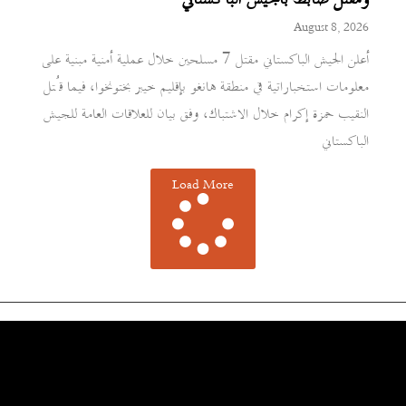
ومقتل ضابط بالجيش الباكستاني
August 8, 2026
أعلن الجيش الباكستاني مقتل 7 مسلحين خلال عملية أمنية مبنية على
معلومات استخباراتية في منطقة هانغو بإقليم خيبر بختونخوا، فيما قُتل
النقيب حمزة إكرام خلال الاشتباك، وفق بيان للعلاقات العامة للجيش
الباكستاني
Load More