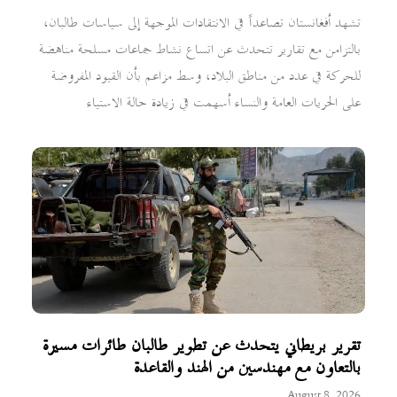
تشهد أفغانستان تصاعداً في الانتقادات الموجهة إلى سياسات طالبان،
بالتزامن مع تقارير تتحدث عن اتساع نشاط جماعات مسلحة مناهضة
للحركة في عدد من مناطق البلاد، وسط مزاعم بأن القيود المفروضة
على الحريات العامة والنساء أسهمت في زيادة حالة الاستياء
تقرير بريطاني يتحدث عن تطوير طالبان طائرات مسيرة
بالتعاون مع مهندسين من الهند والقاعدة
August 8, 2026