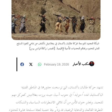
شبكة التجنيد المتوسعة لحركة طالبان باكستان في بنغلاديش تكشف عن تنامي النفوذ المسلح
العابر للحدود وتفاقم التحديات الأمنية الإقليمية. [المصدر: وكالة فرانس برس]
مكتب الأخبار
February 19, 2026
تشهد حركة طالبان باكستان، التي ترسخت جذورها في المناطق القبلية
الباكستانية، تمددًا متزايدًا في جنوب آسيا، حيث برزت بنغلاديش كمركز مهم
للتجنيد. ويحذر خبراء الأمن من أن تلاقي الاضطرابات السياسية، والشبكات
المتطرفة القائمة، والدعاية الرقمية، قد وفّر بيئة خصبة لتعبئة مسلحة عابرة للحدود