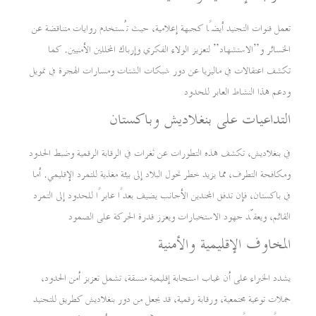
تعمل قنوات التجنيد أيضًا كجبهة إعلامية، حيث تُستخدم روايات متناقضة عن
الخسائر و”الاستشهاد” لتعزيز الولاء الفكري وإرباك المحللين الأمنيين. كما
تكشف اعتقالات في ماليزيا عن دور شبكات الشتات ومسارات الهجرة في تمويل
ودعم هذا النشاط العابر للحدود
التداعيات على بنغلاديش وباكستان
في بنغلاديش، تكشف هذه التطورات عن ثغرات في الرقابة الرقمية وضبط الحدود
ومكافحة التطرف، مما يزيد خطر تحول البلاد إلى بيئة مغذية للتمرد الإقليمي. أما
في باكستان، فإن تدفق المجندين الأجانب يضيف بعدًا عابرًا للحدود إلى التمرد
القائم، ويعقّد جهود الاستخبارات ويعزز قدرة الحركة على الصمود
المخاوف الإقليمية والأمنية
يشدد الخبراء على أن غياب استجابة إقليمية منسقة، تشمل تعزيز أمن الحدود،
حملات توعية مجتمعية، ورقابة رقمية، قد يجعل من دور بنغلاديش كطريق للتجنيد