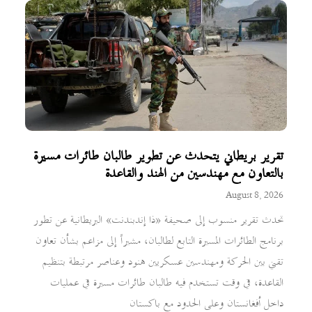
تقرير بريطاني يتحدث عن تطوير طالبان طائرات مسيرة
بالتعاون مع مهندسين من الهند والقاعدة
August 8, 2026
تحدث تقرير منسوب إلى صحيفة «ذا إندبندنت» البريطانية عن تطور
برنامج الطائرات المسيرة التابع لطالبان، مشيراً إلى مزاعم بشأن تعاون
تقني بين الحركة ومهندسين عسكريين هنود وعناصر مرتبطة بتنظيم
القاعدة، في وقت تستخدم فيه طالبان طائرات مسيرة في عمليات
داخل أفغانستان وعلى الحدود مع باكستان