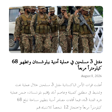
مقتل 3 مسلحين في عملية أمنية ببلوشستان وتطهير 68
كيلومتراً مربعاً
August 8, 2026
أعلنت قوات الأمن الباكستانية مقتل 3 مسلحين خلال عملية بحث
وتمشيط في منطقتي كمبيلة وعاصم آباد بإقليم بلوشستان، ضمن عملية
«رد الفتنة 3»، فيما أفادت مصادر أمنية بتطهير مساحة تبلغ 68
كيلومتراً مربعاً واحتجاز 12 شخصاً للاشتباه بهم