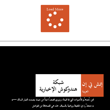
Load More
«نحن نُضخّم الأصوات التي لها قيمة، ونروي قصصًا تبدأ من حيث يصمت التيار السائد —
متجذّرة في الحقيقة وواعية بالسياق. هذه هي الصحافة من الهوامش.»