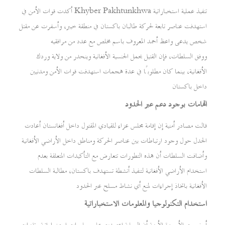
أكدت قوات الأمن في Khyber Pakhtunkhwa تنفيذ عملية استخباراتية
استهدفت عناصر تابعة لحركة طالبان باكستان في منطقة خيبر، وأسفرت عن مقتل
شخص يدعى واعظ أحمد المعروف باسم مخلص مع عدد من مرافقيه
ووفق السلطات، فإن القتيل يحمل الجنسية الأفغانية وينحدر من ولاية وردك
الأفغانية، بينما كان مطلوبًا في عدة هجمات استهدفت قوات الأمن ومدنيين
داخل باكستان
اتهامات بوجود دعم عبر الحدود
قالت مصادر أمنية إن إقامة مجلس عزاء للقيادي المقتول داخل أفغانستان أعادت
الجدل حول وجود ارتباطات بين عناصر الحركة ومناطق داخل الأراضي الأفغانية
وأضافت السلطات أن هذه التطورات تتعارض مع التأكيدات المتعلقة بعدم
استخدام الأراضي الأفغانية لتنفيذ أنشطة تستهدف باكستان، مطالبة السلطات
الأفغانية باتخاذ إجراءات لمنع أي نشاط مسلح عبر الحدود
استخدام التكنولوجيا والمعلومات الاستخباراتية