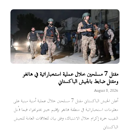
مقتل 7 مسلحين خلال عملية استخباراتية في هانغو
ومقتل ضابط بالجيش الباكستاني
August 8, 2026
أعلن الجيش الباكستاني مقتل 7 مسلحين خلال عملية أمنية مبنية على
معلومات استخباراتية في منطقة هانغو بإقليم خيبر بختونخوا، فيما قُتل
النقيب حمزة إكرام خلال الاشتباك، وفق بيان للعلاقات العامة للجيش
الباكستاني