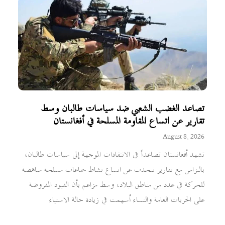
تصاعد الغضب الشعبي ضد سياسات طالبان وسط
تقارير عن اتساع المقاومة المسلحة في أفغانستان
August 8, 2026
تشهد أفغانستان تصاعداً في الانتقادات الموجهة إلى سياسات طالبان،
بالتزامن مع تقارير تتحدث عن اتساع نشاط جماعات مسلحة مناهضة
للحركة في عدد من مناطق البلاد، وسط مزاعم بأن القيود المفروضة
على الحريات العامة والنساء أسهمت في زيادة حالة الاستياء