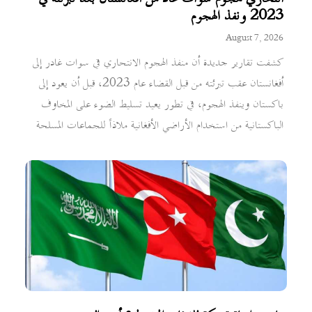
2023 ونفذ الهجوم
August 7, 2026
كشفت تقارير جديدة أن منفذ الهجوم الانتحاري في سوات غادر إلى
أفغانستان عقب تبرئته من قبل القضاء عام 2023، قبل أن يعود إلى
باكستان وينفذ الهجوم، في تطور يعيد تسليط الضوء على المخاوف
الباكستانية من استخدام الأراضي الأفغانية ملاذاً للجماعات المسلحة