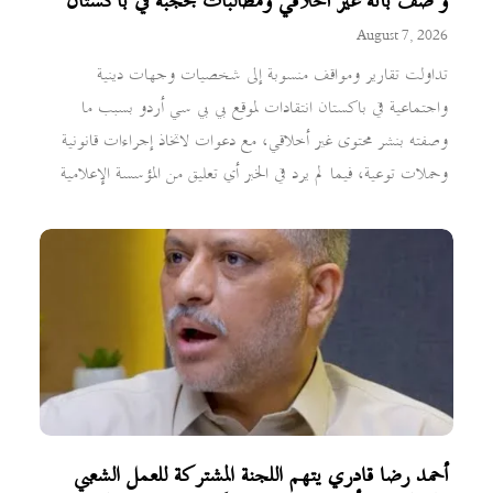
وُصف بأنه غير أخلاقي ومطالبات بحجبه في باكستان
August 7, 2026
تداولت تقارير ومواقف منسوبة إلى شخصيات وجهات دينية
واجتماعية في باكستان انتقادات لموقع بي بي سي أردو بسبب ما
وصفته بنشر محتوى غير أخلاقي، مع دعوات لاتخاذ إجراءات قانونية
وحملات توعية، فيما لم يرد في الخبر أي تعليق من المؤسسة الإعلامية
أحمد رضا قادري يتهم اللجنة المشتركة للعمل الشعبي