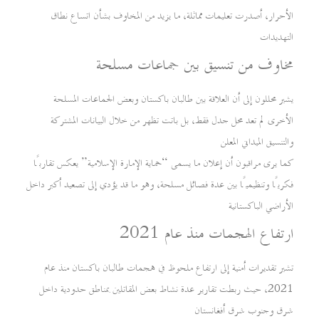
الأحرار، أصدرت تعليمات مماثلة، ما يزيد من المخاوف بشأن اتساع نطاق
التهديدات
مخاوف من تنسيق بين جماعات مسلحة
يشير محللون إلى أن العلاقة بين طالبان باكستان وبعض الجماعات المسلحة
الأخرى لم تعد محل جدل فقط، بل باتت تظهر من خلال البيانات المشتركة
والتنسيق الميداني المعلن
كما يرى مراقبون أن إعلان ما يسمى “حماية الإمارة الإسلامية” يعكس تقاربًا
فكريًا وتنظيميًا بين عدة فصائل مسلحة، وهو ما قد يؤدي إلى تصعيد أكبر داخل
الأراضي الباكستانية
ارتفاع الهجمات منذ عام 2021
تشير تقديرات أمنية إلى ارتفاع ملحوظ في هجمات طالبان باكستان منذ عام
2021، حيث ربطت تقارير عدة نشاط بعض المقاتلين بمناطق حدودية داخل
شرق وجنوب شرق أفغانستان