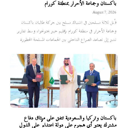
باكستان وجماعة الأحرار بمنطقة كورام
August 7, 2026
قُتل ثلاثة مسلحين في اشتباك مسلح بين حركة طالبان باكستان
وجماعة الأحرار في منطقة كورام بإقليم خيبر بختونخوا، وسط تقارير
تشير إلى تصاعد الصراع الداخلي بين الجماعات المسلحة المحظورة
باكستان وتركيا والسعودية تتفق على ميثاق دفاع
مشترك يعتبر أي هجوم على دولة اعتداءً على الدول