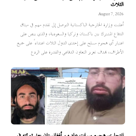
الثلاث
August 7, 2026
أعلنت وزارة الخارجية الباكستانية التوصل إلى تقدم مهم في ميثاق
الدفاع المشترك بين باكستان وتركيا والسعودية، والذي ينص على
اعتبار أي هجوم مسلح على إحدى الدول الثلاث اعتداءً على جميع
الأطراف، بهدف تعزيز التعاون الدفاعي والقدرة على الردع
انتحاري هجوم سوات عاد من أفغانستان بعد تبرئته في