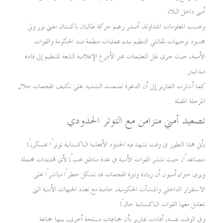
أمني داخل البلاد
وبحسب المعلومات المتداولة، أصدر زعيم حركة طالبان باكستان مفتي نور ولي
محسود توجيهات لمقاتلي التنظيم ببدء عمليات منظمة ضد الحكومة والقوات
الأمنية، حيث جرى نقل التعليمات عبر الأذرع الإعلامية التابعة للتنظيم إلى قادة
ميدانيين
كما أشارت التقارير إلى أن الدعوة تضمنت التشديد على تكثيف الهجمات خلال
المرحلة المقبلة
تصعيد أمني متزامن مع التوتر الحدودي
يأتي هذا التطور في وقت تشهد فيه الحدود الأفغانية الباكستانية توترًا عسكريًا
متصاعدًا، حيث تنتشر القوات الأمنية في عدة مناطق تحسبًا لأي تهديدات محتملة
ويرى خبراء أمنيون أن زيادة وتيرة الهجمات قد تشكل خطرًا مباشرًا على
الاستقرار الداخلي والمنشآت الحكومية، خاصة مع تعدد الجبهات الأمنية التي
تتعامل معها القوات الباكستانية حاليًا
وفي الوقت نفسه، أفادت تقارير بأن جماعات مسلحة أخرى، بينها جماعة