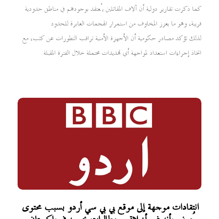
كما ذكرت تقارير دولية أن آلاف المقاتلين يُعتقد بوجودهم في مناطق حدودية
قريبة، وهو ما يعزز المخاوف من استمرار الهجمات العابرة للحدود
لذلك تؤكد مصادر حكومية أن الأجهزة الأمنية تراقب التطورات عن كثب، مع
اتخاذ إجراءات استعداد لمواجهة أي تهديدات محتملة خلال الفترة المقبلة
انتقادات موجهة إلى موقع بي بي سي أردو بسبب محتوى