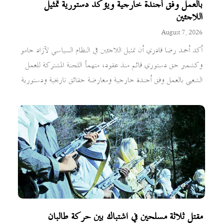
بالعمل وفق أجندة خارجية ويؤكد دستورية تمثيل
اللاجئين
August 7, 2026
أكد أحمد رضا قادري أن تمثيل اللاجئين في النظام السياسي لآزاد جامو
وكشمير حق دستوري قائم منذ عقود، متهماً اللجنة المشتركة للعمل
الشعبي بالعمل وفق أجندة خارجية ومعارضة حقائق تاريخية ودستورية
مقتل ثلاثة مسلحين في اشتباك بين حركة طالبان