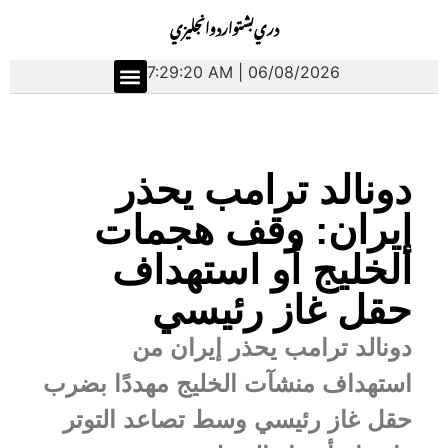
دري
بشتو
اردو
انجليزي
7:29:21 AM | 06/08/2026
الشرق الأوسط
العلوم والتكنولوجيا
دونالد ترامب يحذر
إيران: وقف هجمات
الخليج أو استهداف
حقل غاز رئيسي
دونالد ترامب يحذر إيران من
استهداف منشآت الخليج مهددًا بضرب
حقل غاز رئيسي وسط تصاعد التوتر