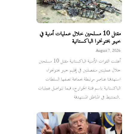
مقتل 10 مسلحين خلال عمليات أمنية في
خيبر بختونخوا الباكستانية
August 7, 2026
أعلنت القوات الأمنية الباكستانية مقتل 10 مسلحين
خلال عمليتين منفصلتين في إقليم خيبر بختونخوا،
استهدفتا عناصر مرتبطة بجماعة تصفها السلطات
الباكستانية باسم فتنة الخوارج، فيما تتواصل عمليات
التمشيط في المناطق المستهدفة.