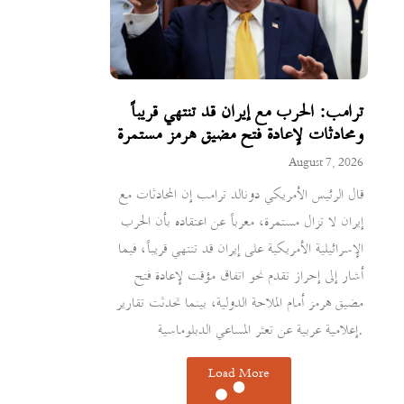
ترامب: الحرب مع إيران قد تنتهي قريباً
ومحادثات لإعادة فتح مضيق هرمز مستمرة
August 7, 2026
قال الرئيس الأمريكي دونالد ترامب إن المحادثات مع
إيران لا تزال مستمرة، معرباً عن اعتقاده بأن الحرب
الإسرائيلية الأمريكية على إيران قد تنتهي قريباً، فيما
أشار إلى إحراز تقدم نحو اتفاق مؤقت لإعادة فتح
مضيق هرمز أمام الملاحة الدولية، بينما تحدثت تقارير
إعلامية عربية عن تعثر المساعي الدبلوماسية.
Load More