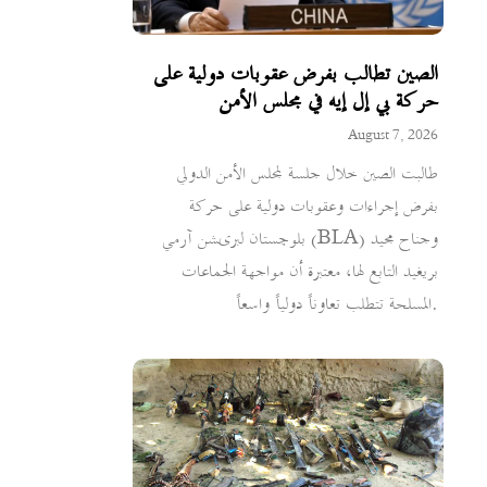
الصين تطالب بفرض عقوبات دولية على
حركة بي إل إيه في مجلس الأمن
August 7, 2026
طالبت الصين خلال جلسة لمجلس الأمن الدولي
بفرض إجراءات وعقوبات دولية على حركة
بلوچستان لبریشن آرمي (BLA) وجناح مجيد
بريغيد التابع لها، معتبرة أن مواجهة الجماعات
المسلحة تتطلب تعاوناً دولياً واسعاً.