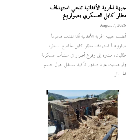
جبهة الحرية الأفغانية تدعي استهداف
مطار كابل العسكري بصواريخ
August 7, 2026
أعلنت جبهة الحرية الأفغانية أنها نفذت هجوماً
صاروخياً استهدف مطار كابل الخاضع لسيطرة
طالبان، مشيرة إلى وقوع أضرار في منشآت عسكرية
ولوجستية، دون صدور تأكيد مستقل حول حجم
الخسائر