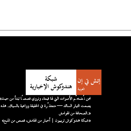
«نحن نُضخّم الأصوات التي لها قيمة، 
يصمت التيار السائد — متجذّرة في الحقيقة وواعية بالسياق. هذه
الصحافة من الهوامش.»
«شبكة هندوكوش تريبيون | أخبار من الهامش، قصص من المنبع»