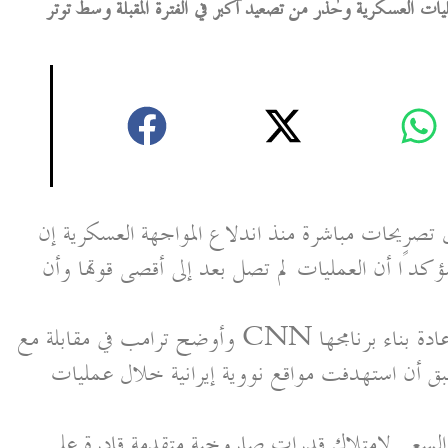
يات العسكرية وحذر من تصعيد أكبر في الفترة المقبلة وسط توتر
 تصريحات مباشرة منذ اندلاع المواجهة العسكرية إن
كدًا أن العمليات لم تصل بعد إلى أقصى قوتها وأن
وأوضح ترامب في مقابلة مع CNN أن إيران تجاهلت تحذيرات واشنطن بعدم إعادة بناء برنامجها
سبق أن استهدفت مواقع نووية إيرانية خلال عمليات
سعي لامتلاك قدرات صاروخية متقدمة قادرة على