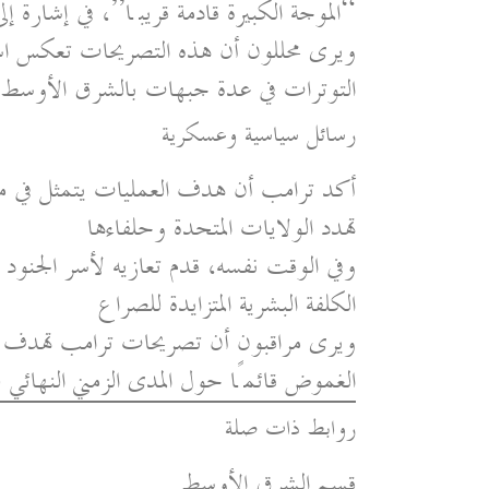
“الموجة الكبيرة قادمة قريبًا”، في إشارة 
ويرى محللون أن هذه التصريحات تعكس است
التوترات في عدة جبهات بالشرق الأوسط
رسائل سياسية وعسكرية
أكد ترامب أن هدف العمليات يتمثل في منع 
تهدد الولايات المتحدة وحلفاءها
وفي الوقت نفسه، قدم تعازيه لأسر الجنود ا
الكلفة البشرية المتزايدة للصراع
ويرى مراقبون أن تصريحات ترامب تهدف إ
الغموض قائمًا حول المدى الزمني النهائي
روابط ذات صلة
قسم الشرق الأوسط