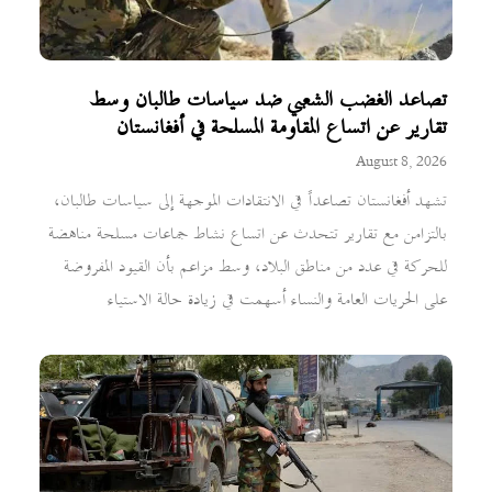
تصاعد الغضب الشعبي ضد سياسات طالبان وسط
تقارير عن اتساع المقاومة المسلحة في أفغانستان
August 8, 2026
تشهد أفغانستان تصاعداً في الانتقادات الموجهة إلى سياسات طالبان،
بالتزامن مع تقارير تتحدث عن اتساع نشاط جماعات مسلحة مناهضة
للحركة في عدد من مناطق البلاد، وسط مزاعم بأن القيود المفروضة
على الحريات العامة والنساء أسهمت في زيادة حالة الاستياء