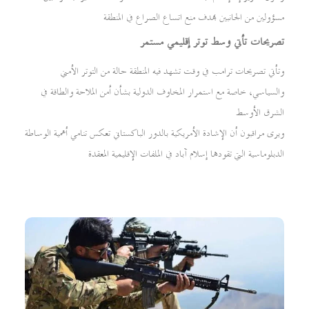
مسؤولين من الجانبين بهدف منع اتساع الصراع في المنطقة
تصريحات تأتي وسط توتر إقليمي مستمر
وتأتي تصريحات ترامب في وقت تشهد فيه المنطقة حالة من التوتر الأمني
والسياسي، خاصة مع استمرار المخاوف الدولية بشأن أمن الملاحة والطاقة في
الشرق الأوسط
ويرى مراقبون أن الإشادة الأمريكية بالدور الباكستاني تعكس تنامي أهمية الوساطة
الدبلوماسية التي تقودها إسلام آباد في الملفات الإقليمية المعقدة