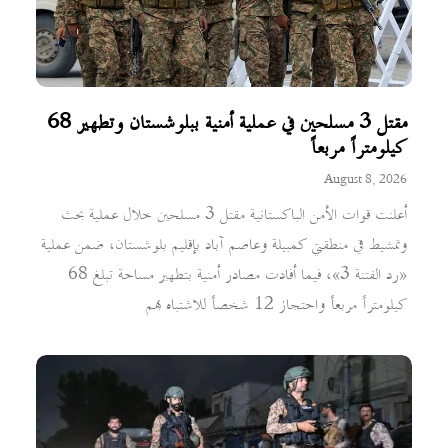
مقتل 3 مسلحين في عملية أمنية ببلوشستان وتطهير 68
كيلومتراً مربعاً
August 8, 2026
أعلنت قوات الأمن الباكستانية مقتل 3 مسلحين خلال عملية بحث
وتمشيط في منطقتي كمبيلة وعاصم آباد بإقليم بلوشستان، ضمن عملية
«رد الفتنة 3»، فيما أفادت مصادر أمنية بتطهير مساحة تبلغ 68
كيلومتراً مربعاً واحتجاز 12 شخصاً للاشتباه بهم