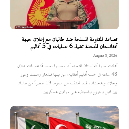
تصاعد المقاومة المسلحة ضد طالبان مع إعلان جبهة
أفغانستان المتحدة تنفيذ 6 عمليات في 5 أقاليم
August 8, 2026
أعلنت جبهة أفغانستان المتحدة أن مقاتليها نفذوا 6 عمليات خلال
48 ساعة في خمسة أقاليم أفغانية، من بينها قندهار وهلمند وغور
وبغلان وبدخشان، فيما تحدثت عن سقوط 19 عنصراً من طالبان
بين قتيل وجريح والسيطرة على موقعين عسكريين