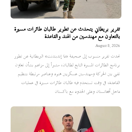
تقرير بريطاني يتحدث عن تطوير طالبان طائرات مسيرة
بالتعاون مع مهندسين من الهند والقاعدة
August 8, 2026
تحدث تقرير منسوب إلى صحيفة «ذا إندبندنت» البريطانية عن تطور
برنامج الطائرات المسيرة التابع لطالبان، مشيراً إلى مزاعم بشأن تعاون
تقني بين الحركة ومهندسين عسكريين هنود وعناصر مرتبطة بتنظيم
القاعدة، في وقت تستخدم فيه طالبان طائرات مسيرة في عمليات
داخل أفغانستان وعلى الحدود مع باكستان