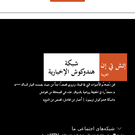
«نحن نُضخّم الأصوات التي لها قيمة، ونروي قصصًا تبدأ من حيث يصمت التيار السائد —
متجذّرة في الحقيقة وواعية بالسياق. هذه هي الصحافة من الهوامش.»
«شبكة هندوكوش تريبيون | أخبار من الهامش، قصص من المنبع»
شبکه‌های اجتماعی ما