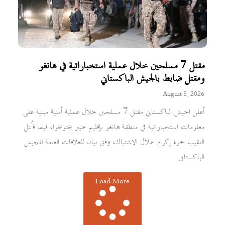
مقتل 7 مسلحين خلال عملية استخباراتية في هانغو
ومقتل ضابط بالجيش الباكستاني
August 8, 2026
أعلن الجيش الباكستاني مقتل 7 مسلحين خلال عملية أمنية مبنية على
معلومات استخباراتية في منطقة هانغو بإقليم خيبر بختونخوا، فيما قُتل
النقيب حمزة إكرام خلال الاشتباك، وفق بيان للعلاقات العامة للجيش
الباكستاني
Load More