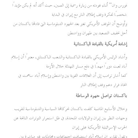
فورس وان” أثناء عودته من زيارة رسمية إلى الصين، حيث أكد أنه لم يكن مؤيدًا
شخصيًا لفكرة وقف إطلاق النار مع إيران في البداية
وأوضح أن الموقف الأمريكي تغير بعد الجهود الدبلوماسية التي قادتها باكستان من
أجل تخفيف التصعيد بين طهران وواشنطن
إشادة أمريكية بالقيادة الباكستانية
وأشاد الرئيس الأمريكي بالقيادة الباكستانية والشعب الباكستاني، معتبرًا أن إسلام
آباد لعبت دورًا مهمًا في دفع مسار التهدئة خلال الأزمة
كما أشار ترامب إلى أن العلاقات القوية بين واشنطن وإسلام آباد ساهمت في
اتخاذ قرار دعم وقف إطلاق النار
باكستان تواصل جهود الوساطة
وخلال الأسابيع الماضية كثفت باكستان تحركاتها السياسية والدبلوماسية لتقريب
وجهات النظر بين إيران والولايات المتحدة، في ظل استمرار التوترات الناتجة عن
الحرب الإسرائيلية الأمريكية على إيران
وتقول تقارير إن إسلام آباد استضافت اجتماعات ومحادثات غير مباشرة بين