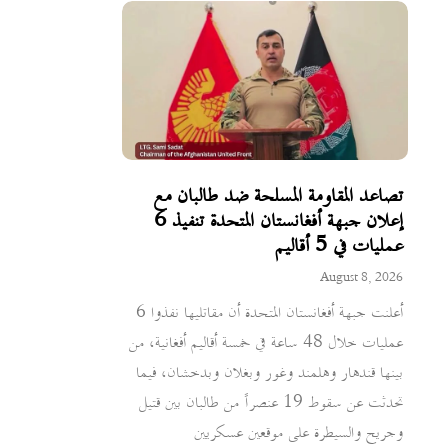
تصاعد المقاومة المسلحة ضد طالبان مع
إعلان جبهة أفغانستان المتحدة تنفيذ 6
عمليات في 5 أقاليم
August 8, 2026
أعلنت جبهة أفغانستان المتحدة أن مقاتليها نفذوا 6
عمليات خلال 48 ساعة في خمسة أقاليم أفغانية، من
بينها قندهار وهلمند وغور وبغلان وبدخشان، فيما
تحدثت عن سقوط 19 عنصراً من طالبان بين قتيل
وجريح والسيطرة على موقعين عسكريين