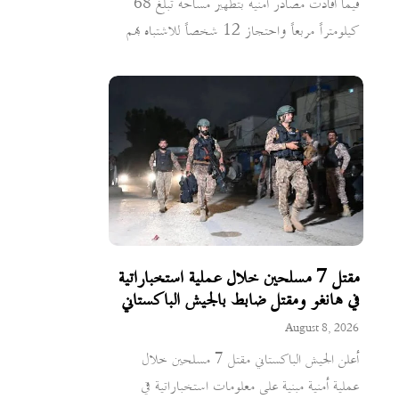
فيما أفادت مصادر أمنية بتطهير مساحة تبلغ 68
كيلومتراً مربعاً واحتجاز 12 شخصاً للاشتباه بهم
مقتل 7 مسلحين خلال عملية استخباراتية
في هانغو ومقتل ضابط بالجيش الباكستاني
August 8, 2026
أعلن الجيش الباكستاني مقتل 7 مسلحين خلال
عملية أمنية مبنية على معلومات استخباراتية في