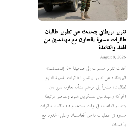
تقرير بريطاني يتحدث عن تطوير طالبان
طائرات مسيرة بالتعاون مع مهندسين من
الهند والقاعدة
August 8, 2026
تحدث تقرير منسوب إلى صحيفة «ذا إندبندنت»
البريطانية عن تطور برنامج الطائرات المسيرة التابع
لطالبان، مشيراً إلى مزاعم بشأن تعاون تقني بين
الحركة ومهندسين عسكريين هنود وعناصر مرتبطة
بتنظيم القاعدة، في وقت تستخدم فيه طالبان طائرات
مسيرة في عمليات داخل أفغانستان وعلى الحدود مع
باكستان