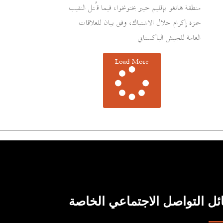
منطقة هانغو بإقليم خيبر بختونخوا، فيما قُتل النقيب
حمزة إكرام خلال الاشتباك، وفق بيان للعلاقات
العامة للجيش الباكستاني
Load More
ل التواصل الاجتماعي الخاصة