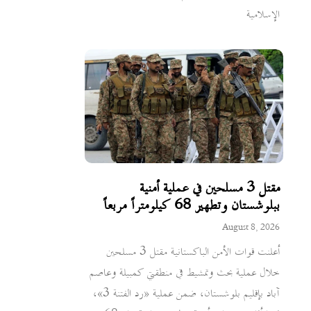
الإسلامية
مقتل 3 مسلحين في عملية أمنية
ببلوشستان وتطهير 68 كيلومتراً مربعاً
August 8, 2026
أعلنت قوات الأمن الباكستانية مقتل 3 مسلحين
خلال عملية بحث وتمشيط في منطقتي كمبيلة وعاصم
آباد بإقليم بلوشستان، ضمن عملية «رد الفتنة 3»،