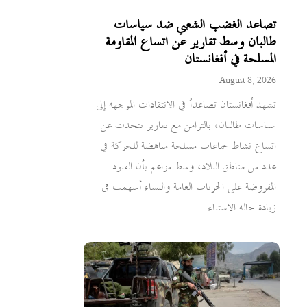
تصاعد الغضب الشعبي ضد سياسات
طالبان وسط تقارير عن اتساع المقاومة
المسلحة في أفغانستان
August 8, 2026
تشهد أفغانستان تصاعداً في الانتقادات الموجهة إلى
سياسات طالبان، بالتزامن مع تقارير تتحدث عن
اتساع نشاط جماعات مسلحة مناهضة للحركة في
عدد من مناطق البلاد، وسط مزاعم بأن القيود
المفروضة على الحريات العامة والنساء أسهمت في
زيادة حالة الاستياء