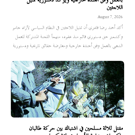
بالعمل وفق أجندة خارجية ويؤكد دستورية تمثيل
اللاجئين
August 7, 2026
أكد أحمد رضا قادري أن تمثيل اللاجئين في النظام السياسي لآزاد جامو
وكشمير حق دستوري قائم منذ عقود، متهماً اللجنة المشتركة للعمل
الشعبي بالعمل وفق أجندة خارجية ومعارضة حقائق تاريخية ودستورية
مقتل ثلاثة مسلحين في اشتباك بين حركة طالبان