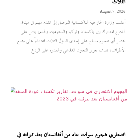
الثلاث
August 7, 2026
أعلنت وزارة الخارجية الباكستانية التوصل إلى تقدم مهم في ميثاق
الدفاع المشترك بين باكستان وتركيا والسعودية، والذي ينص على
اعتبار أي هجوم مسلح على إحدى الدول الثلاث اعتداءً على جميع
الأطراف، بهدف تعزيز التعاون الدفاعي والقدرة على الردع
انتحاري هجوم سوات عاد من أفغانستان بعد تبرئته في