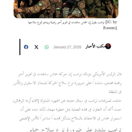
ترامب يقول إن حماس ساعدت في تحرير آخر رهينة ويدعو لنزع سلاحها [IC: by
Reuters]
مكتب الأخبار
January 27, 2026
قال الرئيس الأمريكي دونالد ترامب إن حركة حماس ساعدت في تحرير آخر
رهينة محتجز، مشددًا على ضرورة نزع سلاح الحركة لضمان الاستقرار والأمن
في المنطقة
جاءت تصريحات ترامب في سياق حديثه عن الجهود المبذولة لإنهاء أزمة الرهائن،
حيث أكد أن التعاون في هذه العملية يمثل خطوة مهمة، لكنه شدد على أن
استمرار حماس في الاحتفاظ بالسلاح يشكل تهديدًا مباشرًا للأمن الإقليمي
ترامب يشدد على ضرورة نزع سلاح حماس