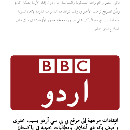
لكن استمرار التوترات العسكرية والسياسية حال دون إنهاء الأزمة بشكل كامل
ويأتي تصريح ترامب الأخير في وقت تتزايد فيه الدعوات الدولية لإيجاد تسوية
شاملة للصراع، مع التركيز على ضرورة معالجة جذور الأزمة بما في ذلك ملف
السلاح لدى حماس
انتقادات موجهة إلى موقع بي بي سي أردو بسبب محتوى
وُصف بأنه غير أخلاقي ومطالبات بحجبه في باكستان