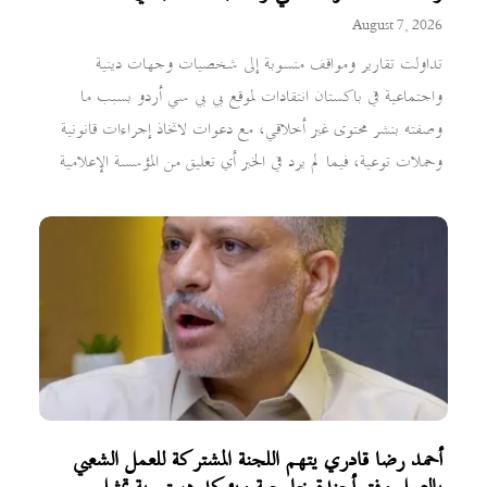
August 7, 2026
تداولت تقارير ومواقف منسوبة إلى شخصيات وجهات دينية
واجتماعية في باكستان انتقادات لموقع بي بي سي أردو بسبب ما
وصفته بنشر محتوى غير أخلاقي، مع دعوات لاتخاذ إجراءات قانونية
وحملات توعية، فيما لم يرد في الخبر أي تعليق من المؤسسة الإعلامية
أحمد رضا قادري يتهم اللجنة المشتركة للعمل الشعبي