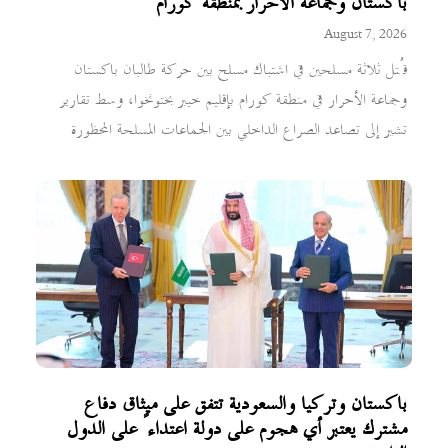
باكستان وجماعة الأحرار بمنطقة كورام
August 7, 2026
قُتل ثلاثة مسلحين في اشتباك مسلح بين حركة طالبان باكستان
وجماعة الأحرار في منطقة كورام بإقليم خيبر بختونخوا، وسط تقارير
تشير إلى تصاعد الصراع الداخلي بين الجماعات المسلحة المحظورة
باكستان وتركيا والسعودية تتفق على ميثاق دفاع
مشترك يعتبر أي هجوم على دولة اعتداءً على الدول