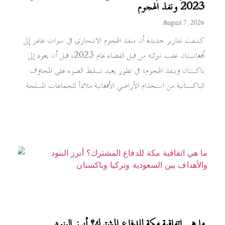
2023 ونفذ الهجوم
August 7, 2026
كشفت تقارير جديدة أن منفذ الهجوم الانتحاري في سوات غادر إلى
أفغانستان عقب تبرئته من قبل القضاء عام 2023، قبل أن يعود إلى
باكستان وينفذ الهجوم، في تطور يعيد تسليط الضوء على المخاوف
الباكستانية من استخدام الأراضي الأفغانية ملاذاً للجماعات المسلحة
ما هي اتفاقية مكة للدفاع المشترك؟ أبرز البنود