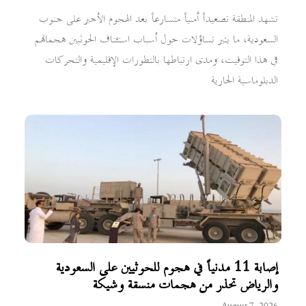
تشهد المنطقة تصعيداً أمنياً متسارعاً بعد الهجوم الأخير على جنوب
السعودية، ما يثير تساؤلات حول أسباب استئناف الحوثيين هجماتهم
في هذا التوقيت، ومدى ارتباطها بالتطورات الإقليمية والتحركات
الدبلوماسية الجارية
إصابة 11 مدنياً في هجوم للحوثيين على السعودية
والرياض تحذر من هجمات منسقة وشيكة