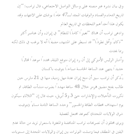
وفي بيان نشره عبر منصته على وسائل التواصل الاجتماعي، قال ترامب:
“إن
تاريخ الدماء والفساد والوفيات الممتد لـ47 عامًا يوشك على الانتهاء، وقد
يكون هذا أحد أهم اللحظات في تاريخ العالم
وادعى ترامب أن هناك “تغييرًا كاملًا للنظام” في إيران، وأن عناصر أكثر
“ذكاءً وأقل تطرفًا” قد تسيطر على المشهد، مضيفًا أنه لا يرغب في ذلك لكنه
ربما يحدث
وأشار الرئيس الأميركي إلى أن رد إيران متوقع الليلة، محددًا موعدًا نهائيًا
جديدًا ينتهي عند الساعة الخامسة صباحًا بتوقيت باكستان
يُذكر أن ترامب سبق أن منح إيران عدة مهل زمنية، منها في 21 مارس حين
طالب بفتح مضيق هرمز خلال 48 ساعة مهددًا بضرب منشآت الطاقة، ثم
تكررت التأجيلات والإنذارات حتى 3 و5 أبريل، حيث قال إن “الثلاثاء سيكون
يوم استهداف محطات الطاقة والجسور” وحدد الساعة الثامنة مساءً (بتوقيت
شرق الولايات المتحدة) كموعد محتمل للعملية
ويرى محللون أن تصريحات ترامب المتناقضة والمتغيرة باستمرار تزيد من حالة عدم
اليقين في المنطقة، فيما وصلت التوترات بين إيران والولايات المتحدة إلى مستويات