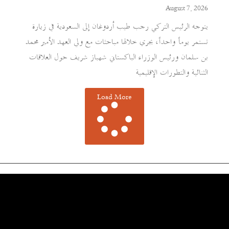
August 7, 2026
يتوجه الرئيس التركي رجب طيب أردوغان إلى السعودية في زيارة
تستمر يوماً واحداً، يجري خلالها مباحثات مع ولي العهد الأمير محمد
بن سلمان ورئيس الوزراء الباكستاني شهباز شريف حول العلاقات
الثنائية والتطورات الإقليمية
Load More