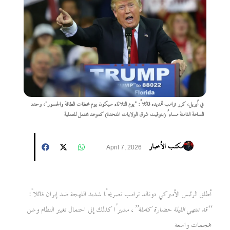
في أبريل، كرر ترامب تهديده قائلاً: "يوم الثلاثاء سيكون يوم محطات الطاقة والجسور"، وحدد
الساعة الثامنة مساءً (بتوقيت شرق الولايات المتحدة) كموعد محتمل للعملية
مكتب الأخبار
April 7, 2026
أطلق الرئيس الأميركي دونالد ترامب تصريحًا شديد اللهجة ضد إيران قائلاً:
“قد تنتهي الليلة حضارة كاملة”
، مشيرًا كذلك إلى احتمال تغيير النظام وشن
هجمات واسعة