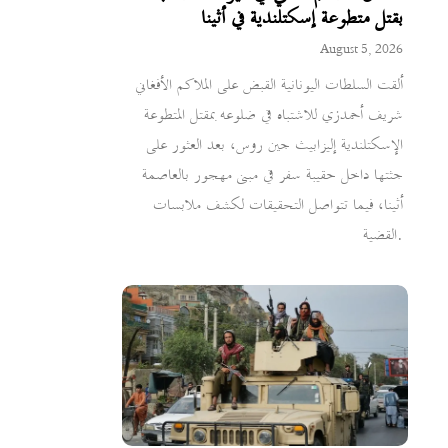
بقتل متطوعة إسكتلندية في أثينا
August 5, 2026
ألقت السلطات اليونانية القبض على الملاكم الأفغاني
شريف أحمدزي للاشتباه في ضلوعه بمقتل المتطوعة
الإسكتلندية إليزابيث جين روس، بعد العثور على
جثتها داخل حقيبة سفر في مبنى مهجور بالعاصمة
أثينا، فيما تتواصل التحقيقات لكشف ملابسات
القضية.