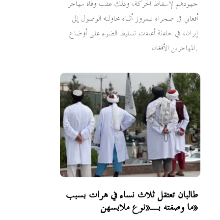
جهودهم لإسقاط الحركة، وذلك عقب وفاة مهاجر
أفغاني في صحراء نيمروز أثناء محاولته الوصول إلى
إيران، في حادثة أعادت تسليط الضوء على أوضاع
المهاجرين الأفغان.
طالبان تعتقل ثلاث نساء في هرات بسبب
ما وصفته بـ«نوع ملابسهن»