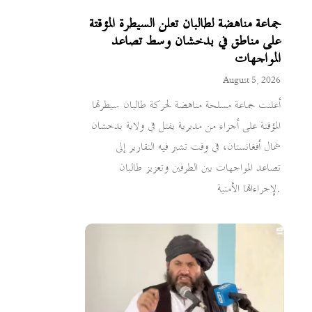
جماعة مناهضة لطالبان تعلن السيطرة المؤقتة
على مناطق في بدخشان وسط تصاعد
المواجهات
August 5, 2026
أعلنت جماعة مسلحة مناهضة لحركة طالبان سيطرتها
المؤقتة على أجزاء من مديرية يفتل في ولاية بدخشان
شمال أفغانستان، في وقت تشير فيه التقارير إلى
تصاعد المواجهات بين الطرفين وتعزيز طالبان
لإجراءاتها الأمنية.