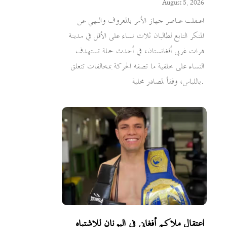
August 5, 2026
اعتقلت عناصر جهاز الأمر بالمعروف والنهي عن
المنكر التابع لطالبان ثلاث نساء على الأقل في مدينة
هرات غربي أفغانستان، في أحدث حملة تستهدف
النساء على خلفية ما تصفه الحركة بمخالفات تتعلق
باللباس، وفقاً لمصادر محلية.
اعتقال ملاكم أفغاني في اليونان للاشتباه