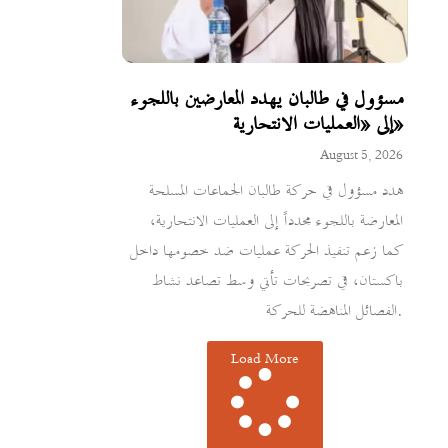
مسؤول في طالبان يهدد المعارضين باللجوء
إلى «العمليات الانتحارية»
August 5, 2026
هدد مسؤول في حركة طالبان الجماعات المسلحة
المعارضة باللجوء مجدداً إلى العمليات الانتحارية،
كما زعم تنفيذ الحركة عمليات ضد خصومها داخل
باكستان، في تصريحات تأتي وسط تصاعد نشاط
الفصائل المناهضة للحركة.
Load More