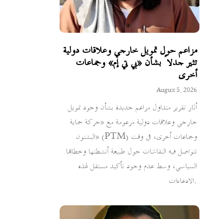
مزاعم حول تمويل خارجي وعلاقات دولية
تثير جدلاً بشأن «بي تي إم» وجماعات
أخرى
August 5, 2026
أثار تقرير متداول مزاعم جديدة بشأن وجود تمويل
خارجي وعلاقات دولية مزعومة مع «حركة حماية
البشتون» (PTM) وجماعات أخرى، في وقت
تتواصل فيه النقاشات حول طبيعة أنشطتها وخطابها
السياسي، وسط عدم وجود تأكيد مستقل لهذه
الادعاءات.