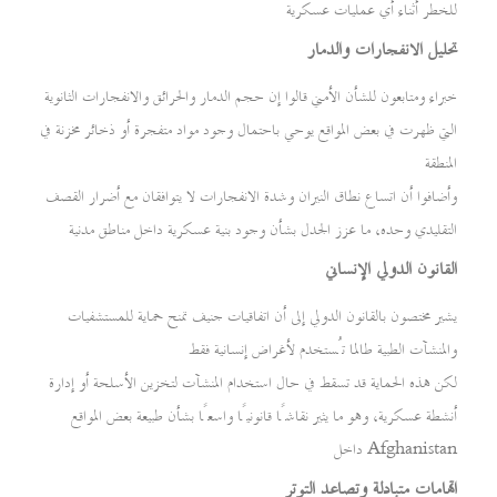
للخطر أثناء أي عمليات عسكرية
تحليل الانفجارات والدمار
خبراء ومتابعون للشأن الأمني قالوا إن حجم الدمار والحرائق والانفجارات الثانوية
التي ظهرت في بعض المواقع يوحي باحتمال وجود مواد متفجرة أو ذخائر مخزنة في
المنطقة
وأضافوا أن اتساع نطاق النيران وشدة الانفجارات لا يتوافقان مع أضرار القصف
التقليدي وحده، ما عزز الجدل بشأن وجود بنية عسكرية داخل مناطق مدنية
القانون الدولي الإنساني
يشير مختصون بالقانون الدولي إلى أن اتفاقيات جنيف تمنح حماية للمستشفيات
والمنشآت الطبية طالما تُستخدم لأغراض إنسانية فقط
لكن هذه الحماية قد تسقط في حال استخدام المنشآت لتخزين الأسلحة أو إدارة
أنشطة عسكرية، وهو ما يثير نقاشًا قانونيًا واسعًا بشأن طبيعة بعض المواقع
داخل Afghanistan
اتهامات متبادلة وتصاعد التوتر