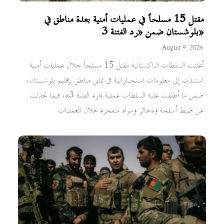
مقتل 15 مسلحاً في عمليات أمنية بعدة مناطق في
بلوشستان ضمن «رد الفتنة 3»
August 9, 2026
أعلنت السلطات الباكستانية مقتل 15 مسلحاً خلال عمليات أمنية
استندت إلى معلومات استخباراتية في ثماني مناطق بإقليم بلوشستان،
ضمن ما أطلقت عليه السلطات عملية «رد الفتنة 3»، فيما تحدثت
عن ضبط أسلحة وذخائر ومواد متفجرة خلال العمليات