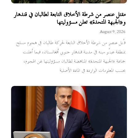
مقتل عنصر من شرطة الأخلاق التابعة لطالبان في قندهار
و«الجبهة المتحدة» تعلن مسؤوليتها
August 9, 2026
قُتل عنصر من شرطة الأخلاق التابعة لحركة طالبان في هجوم مسلح
بمنطقة عينُو مينه في مدينة قندهار جنوبي أفغانستان، فيما أعلنت
جماعة «الجبهة المتحدة» المناهضة لطالبان مسؤوليتها عن الهجوم،
بحسب المعلومات الواردة في المادة الأصلية