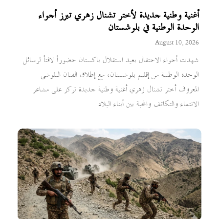
أغنية وطنية جديدة لأختر تشنال زهري تبرز أجواء
الوحدة الوطنية في بلوشستان
August 10, 2026
شهدت أجواء الاحتفال بعيد استقلال باكستان حضوراً لافتاً لرسائل
الوحدة الوطنية من إقليم بلوشستان، مع إطلاق الفنان البلوشي
المعروف أختر تشنال زهري أغنية وطنية جديدة تركز على مشاعر
الانتماء والتكاتف والمحبة بين أبناء البلاد