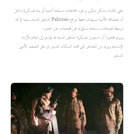
تنفي طالبان بشكل متكرر وجود جماعات مسلحة أجنبية أو بنية عسكرية داخل
المناطق المدنية، بينما تؤكد Pakistan أن عملياتها الأمنية تستهدف فقط مواقع
مرتبطة بجماعات مسلحة مسؤولة عن هجمات عبر الحدود
ويرى محللون أن استمرار عسكرة المناطق المدنية قد يؤدي إلى تفاقم الأزمة
الإنسانية ويزيد من المخاطر التي تهدد السكان المدنيين في ظل التصعيد الأمني
المستمر