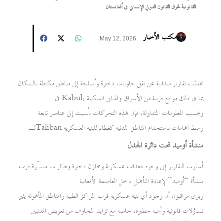
القانونية لخرق القانون الدولي الإنساني في أفغانستان
مكتب الأخبار
May 12, 2026
تحدثت تقارير ميدانية عن نقل حاويات ذخيرة وأسلحة إلى مناطق مكتظة بالسكان
في Kabul، بما في ذلك مواقع قريبة من الأسواق والمباني السكنية
وبحسب المعلومات المتداولة، فإن هذه التحركات نُسبت إلى عناصر تابعة
لـTaliban وسط اتهامات باستخدام المناطق المدنية كغطاء للبنية العسكرية
منشأة أوميد تحت دائرة الجدل
أشارت التقارير إلى وجود معدات عسكرية ومخازن ذخيرة وطائرات مسيّرة قرب
منشأة “أوميد” لإعادة التأهيل داخل العاصمة الأفغانية
ويرى مراقبون أن وجود أي بنية عسكرية قرب المراكز الطبية والمناطق المأهولة يثير
تساؤلات قانونية وأمنية خطيرة، خاصة مع تزايد المخاوف من تعريض المدنيين