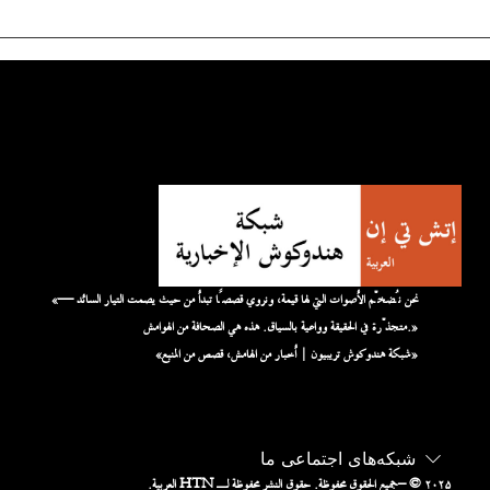
«نحن نُضخّم الأصوات التي لها قيمة، ونروي قصصًا تبدأ من حيث يصمت التيار السائد —
متجذّرة في الحقيقة وواعية بالسياق. هذه هي الصحافة من الهوامش.»
«شبكة هندوكوش تريبيون | أخبار من الهامش، قصص من المنبع»
شبکه‌های اجتماعی ما
– © ۲۰۲۵
جميع الحقوق محفوظة. حقوق النشر محفوظة لـ HTN العربية.