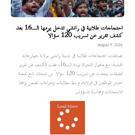
احتجاجات طلابية في رانشي تدخل يومها الـ16 بعد
كشف تقرير عن تسريب 120 سؤالاً
August 9, 2026
تصاعدت احتجاجات طلابية في مدينة رانشي بولاية جهارخاند
الهندية، مع دخول التحرك يومه الـ16، عقب الكشف عن تقرير
تحقيقات يتحدث عن تسريب 120 سؤالاً من امتحان تابع للجنة
اختيار الموظفين في الولاية، وسط مطالبات بإجراءات تضمن نزاهة
الامتحانات ومحاسبة المسؤولين
Load More