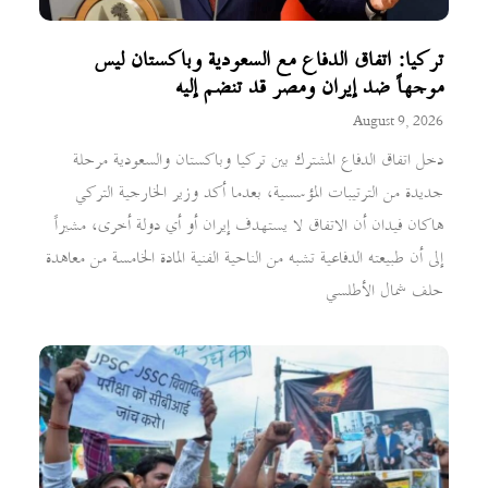
تركيا: اتفاق الدفاع مع السعودية وباكستان ليس
موجهاً ضد إيران ومصر قد تنضم إليه
August 9, 2026
دخل اتفاق الدفاع المشترك بين تركيا وباكستان والسعودية مرحلة
جديدة من الترتيبات المؤسسية، بعدما أكد وزير الخارجية التركي
هاكان فيدان أن الاتفاق لا يستهدف إيران أو أي دولة أخرى، مشيراً
إلى أن طبيعته الدفاعية تشبه من الناحية الفنية المادة الخامسة من معاهدة
حلف شمال الأطلسي