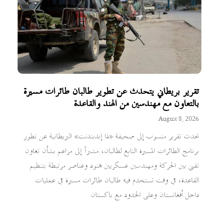
تقرير بريطاني يتحدث عن تطوير طالبان طائرات مسيرة
بالتعاون مع مهندسين من الهند والقاعدة
August 8, 2026
تحدث تقرير منسوب إلى صحيفة «ذا إندبندنت» البريطانية عن تطور
برنامج الطائرات المسيرة التابع لطالبان، مشيراً إلى مزاعم بشأن تعاون
تقني بين الحركة ومهندسين عسكريين هنود وعناصر مرتبطة بتنظيم
القاعدة، في وقت تستخدم فيه طالبان طائرات مسيرة في عمليات
داخل أفغانستان وعلى الحدود مع باكستان