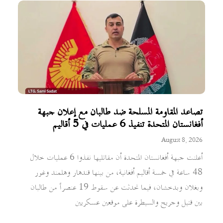
تصاعد المقاومة المسلحة ضد طالبان مع إعلان جبهة
أفغانستان المتحدة تنفيذ 6 عمليات في 5 أقاليم
August 8, 2026
أعلنت جبهة أفغانستان المتحدة أن مقاتليها نفذوا 6 عمليات خلال
48 ساعة في خمسة أقاليم أفغانية، من بينها قندهار وهلمند وغور
وبغلان وبدخشان، فيما تحدثت عن سقوط 19 عنصراً من طالبان
بين قتيل وجريح والسيطرة على موقعين عسكريين