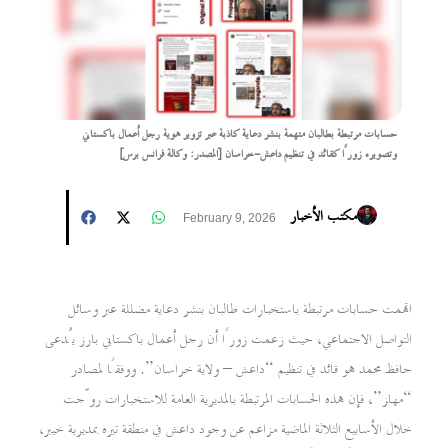
حسابات مرتبطة بطالبان متهمة بنشر دعاية كاذبة عبر تزوير هوية رجل أعمال باكستاني
وتصويره زورًا كقائد في تنظيم داعش-خراسان [المصدر: وكالة فرانس برس]
مكتب الأخبار
February 9, 2026
اتهمت حسابات مرتبطة باستخبارات طالبان بنشر دعاية مضللة عبر وسائل
التواصل الاجتماعي، حيث زعمت زورًا أن رجل أعمال باكستاني بارز يُدعى
حافظ محمد هو قائد في تنظيم “داعش – ولاية خراسان”. ووفقًا لمصادر
“مها‍ز”، فإن هذه الحسابات المرتبطة بالمديرية العامة للاستخبارات روّجت
خلال الأسابيع الثلاثة الماضية مزاعم عن وجود داعش في منطقة تيره بمديرية خيبر،