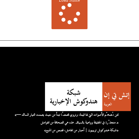
Load More
«نحن نُضخّم الأصوات التي لها قيمة، ونروي قصصًا تبدأ من حيث يصمت التيار السائد —
متجذّرة في الحقيقة وواعية بالسياق. هذه هي الصحافة من الهوامش.»
«شبكة هندوكوش تريبيون | أخبار من الهامش، قصص من المنبع»