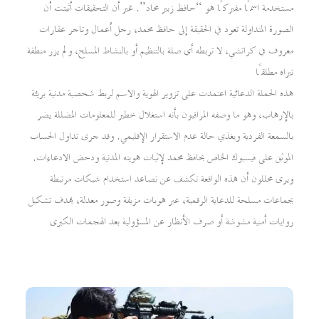
مستخدمة اسمًا مفبركًا هو “حافظ زبير محاد”. غير أن التحقيقات أثبتت أن
الصورة المتداولة تعود في الحقيقة إلى حافظ محمد، رجل أعمال وتاجر عقارات
معروف في كراتشي، لا تربطه أي صلة بالتنظيم أو بالنشاط المسلح، ولم يزر منطقة
تيراه مطلقًا
هذه الحملة الدعائية اعتمدت على تزوير الهوية والاسم لربط شخصية مدنية بريئة
بالإرهاب، وهو ما وصفه المراقبون بأنه استغلال خطير للمعلومات المضللة يضر
بالسمعة الفردية ويغذي حالة عدم الاستقرار الإقليمي. وقد جرى تداول الحساب
الموثق على فيسبوك الخاص بحافظ محمد لإثبات هويته المدنية ودحض الادعاءات.
ويرى محللون أن هذه الواقعة تكشف عن تصاعد استخدام شبكات مرتبطة
بجماعات مسلحة للدعاية الرقمية، عبر هويات مزيفة وصور معدلة، بهدف تشكيل
روايات أمنية مشوشة أو صرف الأنظار عن المسؤولية بعد الهجمات الكبرى