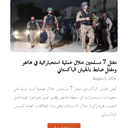
مقتل 7 مسلحين خلال عملية استخباراتية في هانغو
ومقتل ضابط بالجيش الباكستاني
August 8, 2026
أعلن الجيش الباكستاني مقتل 7 مسلحين خلال عملية أمنية مبنية على
معلومات استخباراتية في منطقة هانغو بإقليم خيبر بختونخوا، فيما قُتل
النقيب حمزة إكرام خلال الاشتباك، وفق بيان للعلاقات العامة للجيش
الباكستاني