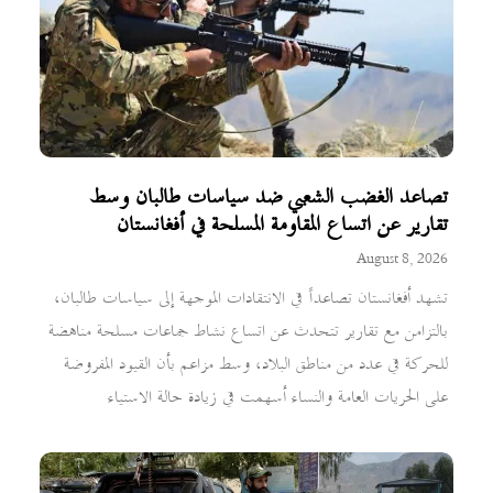
تصاعد الغضب الشعبي ضد سياسات طالبان وسط
تقارير عن اتساع المقاومة المسلحة في أفغانستان
August 8, 2026
تشهد أفغانستان تصاعداً في الانتقادات الموجهة إلى سياسات طالبان،
بالتزامن مع تقارير تتحدث عن اتساع نشاط جماعات مسلحة مناهضة
للحركة في عدد من مناطق البلاد، وسط مزاعم بأن القيود المفروضة
على الحريات العامة والنساء أسهمت في زيادة حالة الاستياء