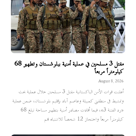
مقتل 3 مسلحين في عملية أمنية ببلوشستان وتطهير 68
كيلومتراً مربعاً
August 8, 2026
أعلنت قوات الأمن الباكستانية مقتل 3 مسلحين خلال عملية بحث
وتمشيط في منطقتي كمبيلة وعاصم آباد بإقليم بلوشستان، ضمن عملية
«رد الفتنة 3»، فيما أفادت مصادر أمنية بتطهير مساحة تبلغ 68
كيلومتراً مربعاً واحتجاز 12 شخصاً للاشتباه بهم