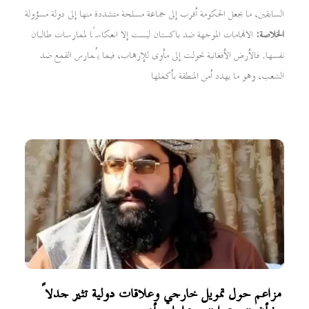
السابقين، ما يجعل الحكومة أقرب إلى جماعة مسلحة متشددة منها إلى دولة مسؤولة
الخلاصة:
الاتهامات الموجهة ضد باكستان ليست إلا انعكاسًا لممارسات طالبان
نفسها. فالأرض الأفغانية تحولت إلى مأوى للإرهاب، فيما يُمارس القمع ضد
الشعب، وهو ما يهدد أمن المنطقة بأكملها
مزاعم حول تمويل خارجي وعلاقات دولية تثير جدلاً