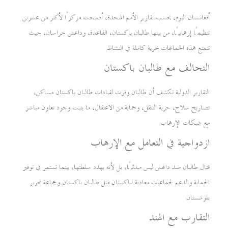
أفغانستان اليوم، بحسب تقارير الأمم المتحدة، أصبحت مركزًا لأكثر من عشرين
تنظيمًا إرهابيًا، من بينها طالبان باكستان، القاعدة، وداعش خراسان، حيث
تتمتع هذه الجماعات بحرية كاملة في النشاط
التحالف مع طالبان باكستان
التقارير الدولية تكشف أن طالبان وفرت لقيادات طالبان باكستان مساكن،
تصاريح سلاح، حرية التنقل، وحماية من الاعتقال، ما يثبت وجود تعاون مباشر
مع شبكات الإرهاب
ازدواجية في التعامل مع الإرهاب
قتال طالبان ضد داعش ليس مبدئيًا، بل لأنه يهدد سلطتها، بينما تستمر في توفير
الحماية والدعم لجماعات معادية لباكستان مثل طالبان باكستان وجماعة تحرير
بلوشستان
التقارب مع الهند