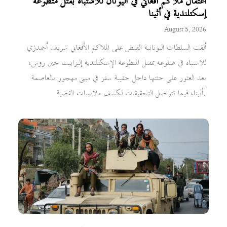
اعتقال ملاكم أفغاني في اليونان للاشتباه بقتل متطوعة
إسكتلندية في أثينا
August 5, 2026
ألقت السلطات اليونانية القبض على الملاكم الأفغاني شريف أحمدزي
للاشتباه في ضلوعه بمقتل المتطوعة الإسكتلندية إليزابيث جين روس،
بعد العثور على جثتها داخل حقيبة سفر في مبنى مهجور بالعاصمة
أثينا، فيما تتواصل التحقيقات لكشف ملابسات القضية.