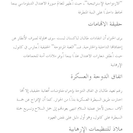
“الازدواجية الإستراتيجية”، حيث تُظهر للعالم صورة الاعتدال الدبلوماسي بينما
تحافظ داخليًا على البنية المتطرفة
حقيقة الاتهامات
يرى الخبراء أن انتقادات طالبان لباكستان ليست سوى محاولة لصرف الأنظار عن
إخفاقاتها الداخلية والخارجية. فـ”اللعبة المزدوجة” الحقيقية تُمارس في كابول،
حيث تُطلق شعارات الاعتدال علنًا بينما تُوفر ملاذات آمنة للجماعات
الإرهابية
اتفاق الدوحة والعسكرة
رغم تعهد طالبان في اتفاق الدوحة بإجراء مفاوضات أفغانية حقيقية، إلا أنها
اختارت طريق السيطرة العسكرية بدلًا من الحوار. كما أن الإفراج عن خمسة
آلاف سجين لأجل عملية السلام انتهى بعودتهم إلى حمل السلاح وتسريع حملة
السيطرة على كابول، وهو أول دليل على نقض العهود
ملاذ للتنظيمات الإرهابية