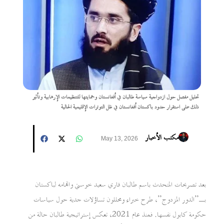
تحليل مفصل حول ازدواجية سياسة طالبان في أفغانستان وحمايتها للتنظيمات الإرهابية وتأثير
ذلك على استقرار حدود باكستان أفغانستان في ظل التوترات الإقليمية الحالية
مكتب الأخبار
May 13, 2026
بعد تصريحات المتحدث باسم طالبان قاري سعيد خوستي واتهامه لباكستان
بـ”الدور المزدوج”، طرح خبراء ومحللون تساؤلات جدية حول سياسات
حكومة كابول نفسها. فمنذ عام 2021، تعكس إستراتيجية طالبان حالة من