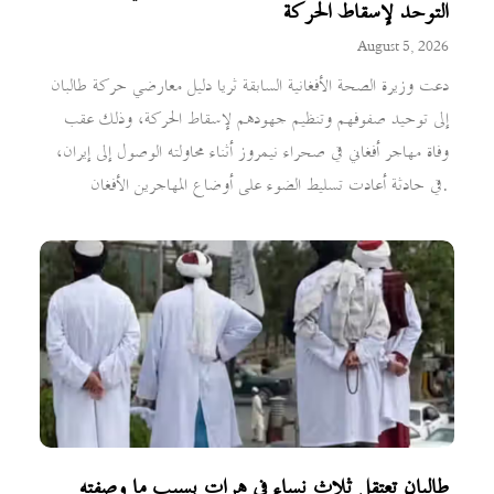
التوحد لإسقاط الحركة
August 5, 2026
دعت وزيرة الصحة الأفغانية السابقة ثريا دليل معارضي حركة طالبان
إلى توحيد صفوفهم وتنظيم جهودهم لإسقاط الحركة، وذلك عقب
وفاة مهاجر أفغاني في صحراء نيمروز أثناء محاولته الوصول إلى إيران،
في حادثة أعادت تسليط الضوء على أوضاع المهاجرين الأفغان.
طالبان تعتقل ثلاث نساء في هرات بسبب ما وصفته