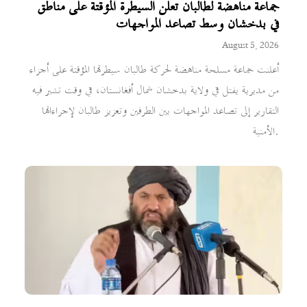
جماعة مناهضة لطالبان تعلن السيطرة المؤقتة على مناطق
في بدخشان وسط تصاعد المواجهات
August 5, 2026
أعلنت جماعة مسلحة مناهضة لحركة طالبان سيطرتها المؤقتة على أجزاء
من مديرية يفتل في ولاية بدخشان شمال أفغانستان، في وقت تشير فيه
التقارير إلى تصاعد المواجهات بين الطرفين وتعزيز طالبان لإجراءاتها
الأمنية.