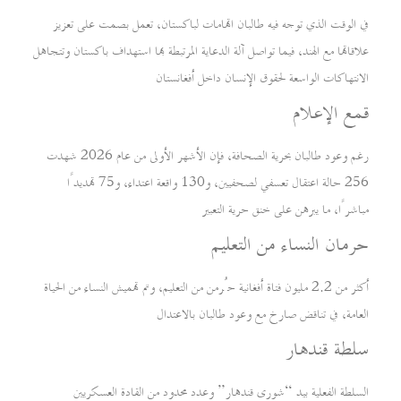
في الوقت الذي توجه فيه طالبان اتهامات لباكستان، تعمل بصمت على تعزيز
علاقاتها مع الهند، فيما تواصل آلة الدعاية المرتبطة بها استهداف باكستان وتتجاهل
الانتهاكات الواسعة لحقوق الإنسان داخل أفغانستان
قمع الإعلام
رغم وعود طالبان بحرية الصحافة، فإن الأشهر الأولى من عام 2026 شهدت
256 حالة اعتقال تعسفي لصحفيين، و130 واقعة اعتداء، و75 تهديدًا
مباشرًا، ما يبرهن على خنق حرية التعبير
حرمان النساء من التعليم
أكثر من 2.2 مليون فتاة أفغانية حُرمن من التعليم، وتم تهميش النساء من الحياة
العامة، في تناقض صارخ مع وعود طالبان بالاعتدال
سلطة قندهار
السلطة الفعلية بيد “شورى قندهار” وعدد محدود من القادة العسكريين