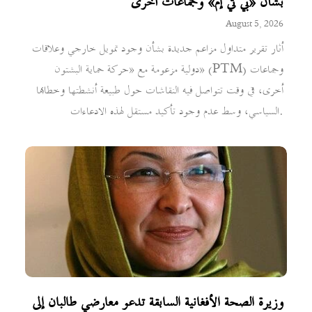
بشأن «بي تي إم» وجماعات أخرى
August 5, 2026
أثار تقرير متداول مزاعم جديدة بشأن وجود تمويل خارجي وعلاقات
دولية مزعومة مع «حركة حماية البشتون» (PTM) وجماعات
أخرى، في وقت تتواصل فيه النقاشات حول طبيعة أنشطتها وخطابها
السياسي، وسط عدم وجود تأكيد مستقل لهذه الادعاءات.
وزيرة الصحة الأفغانية السابقة تدعو معارضي طالبان إلى