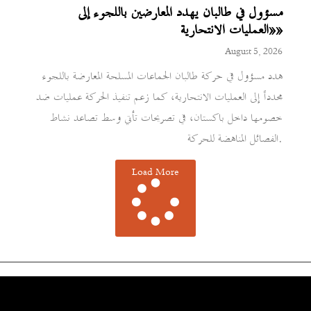
مسؤول في طالبان يهدد المعارضين باللجوء إلى
«العمليات الانتحارية»
August 5, 2026
هدد مسؤول في حركة طالبان الجماعات المسلحة المعارضة باللجوء
مجدداً إلى العمليات الانتحارية، كما زعم تنفيذ الحركة عمليات ضد
خصومها داخل باكستان، في تصريحات تأتي وسط تصاعد نشاط
الفصائل المناهضة للحركة.
Load More