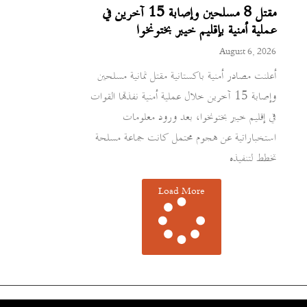
مقتل 8 مسلحين وإصابة 15 آخرين في
عملية أمنية بإقليم خيبر بختونخوا
August 6, 2026
أعلنت مصادر أمنية باكستانية مقتل ثمانية مسلحين
وإصابة 15 آخرين خلال عملية أمنية نفذتها القوات
في إقليم خيبر بختونخوا، بعد ورود معلومات
استخباراتية عن هجوم محتمل كانت جماعة مسلحة
تخطط لتنفيذه
Load More