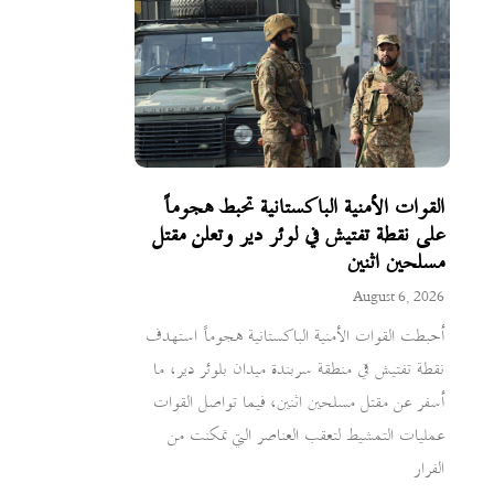
القوات الأمنية الباكستانية تحبط هجوماً
على نقطة تفتيش في لوئر دير وتعلن مقتل
مسلحين اثنين
August 6, 2026
أحبطت القوات الأمنية الباكستانية هجوماً استهدف
نقطة تفتيش في منطقة سربندة ميدان بلوئر دير، ما
أسفر عن مقتل مسلحين اثنين، فيما تواصل القوات
عمليات التمشيط لتعقب العناصر التي تمكنت من
الفرار