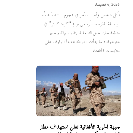
August 6, 2026
قُتل شخص وأصيب آخر في هجوم يشتبه بأنه نُفذ
بواسطة طائرة مسيّرة من نوع “كواد كابتر” في
منطقة جاني خيل التابعة لمدينة بنو بإقليم خيبر
بختونخوا، فيما بدأت الشرطة تحقيقاً للوقوف على
ملابسات الحادث
جبهة الحرية الأفغانية تعلن استهداف مطار