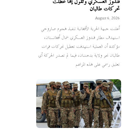
قندوز العسكري وتقول إنها عطلت
تحركات طالبان
August 6, 2026
أعلنت جبهة الحرية الأفغانية تنفيذ هجوم صاروخي
استهدف مطار قندوز العسكري شمال أفغانستان،
مؤكدة أن العملية استهدفت تعطيل تحركات قوات
طالبان نحو ولاية بدخشان، فيما لم تصدر الحركة أي
تعليق رسمي على هذه المزاعم