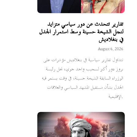
تقارير تتحدث عن دور سياسي متزايد
لنجل الشيخة حسينة وسط استمرار الجدل
في بنغلاديش
August 6, 2026
تتداول تقارير سياسية في بنغلاديش مؤشرات على
بروز دور أكبر لسجيب واجد جوي، نجل رئيسة
الوزراء السابقة الشيخة حسينة، في وقت يستمر فيه
الجدل بشأن مستقبل المشهد السياسي والعلاقات
الإقليمية.