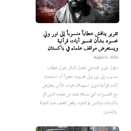
تقرير يناقش خطاباً منسوباً إلى نور ولي
محسود بشأن تفسير آيات قرآنية
ويستعرض مواقف علماء في باكستان
August 6, 2026
تناول تقرير افتتاحي الجدل الدائر حول خطاب
منسوب إلى نور ولي محسود، معتبراً أن استخدام
آيات قرآنية لتبرير استهداف قوات الأمن يتعارض
مع التفسيرات التي يتبناها عدد من علماء الدين في
باكستان، والذين يؤكدون رفض العنف ضد الدولة
والمدنيين.