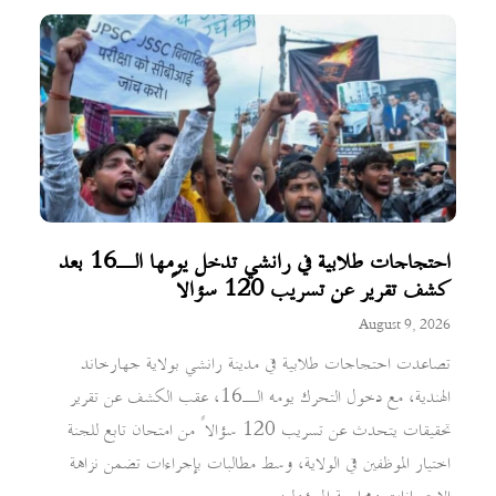
احتجاجات طلابية في رانشي تدخل يومها الـ16 بعد
كشف تقرير عن تسريب 120 سؤالاً
August 9, 2026
تصاعدت احتجاجات طلابية في مدينة رانشي بولاية جهارخاند
الهندية، مع دخول التحرك يومه الـ16، عقب الكشف عن تقرير
تحقيقات يتحدث عن تسريب 120 سؤالاً من امتحان تابع للجنة
اختيار الموظفين في الولاية، وسط مطالبات بإجراءات تضمن نزاهة