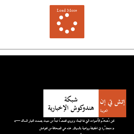
Load More
«نحن نُضخّم الأصوات التي لها قيمة، ونروي قصصًا تبدأ من حيث يصمت التيار السائد —
متجذّرة في الحقيقة وواعية بالسياق. هذه هي الصحافة من الهوامش.»