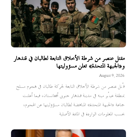
مقتل عنصر من شرطة الأخلاق التابعة لطالبان في قندهار
و«الجبهة المتحدة» تعلن مسؤوليتها
August 9, 2026
قُتل عنصر من شرطة الأخلاق التابعة لحركة طالبان في هجوم مسلح
بمنطقة عينُو مينه في مدينة قندهار جنوبي أفغانستان، فيما أعلنت
جماعة «الجبهة المتحدة» المناهضة لطالبان مسؤوليتها عن الهجوم،
بحسب المعلومات الواردة في المادة الأصلية