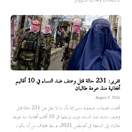
الامتحانات ومحاسبة المسؤولين
تقرير: 231 حالة قتل وعنف ضد النساء في 10 أقاليم
أفغانية منذ عودة طالبان
August 9, 2026
أفادت تحقيقات صحفية مشتركة بأن ما لا يقل عن 231 حالة قتل
وعنف شديد ضد النساء جرى توثيقها في 10 أقاليم أفغانية منذ عودة
طالبان إلى السلطة في أغسطس 2021، وسط مخاوف من أن يكون