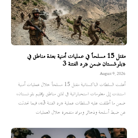
مقتل 15 مسلحاً في عمليات أمنية بعدة مناطق في
بلوشستان ضمن «رد الفتنة 3»
August 9, 2026
أعلنت السلطات الباكستانية مقتل 15 مسلحاً خلال عمليات أمنية
استندت إلى معلومات استخباراتية في ثماني مناطق بإقليم بلوشستان،
ضمن ما أطلقت عليه السلطات عملية «رد الفتنة 3»، فيما تحدثت
عن ضبط أسلحة وذخائر ومواد متفجرة خلال العمليات