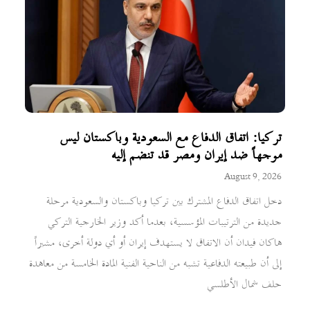
تركيا: اتفاق الدفاع مع السعودية وباكستان ليس
موجهاً ضد إيران ومصر قد تنضم إليه
August 9, 2026
دخل اتفاق الدفاع المشترك بين تركيا وباكستان والسعودية مرحلة
جديدة من الترتيبات المؤسسية، بعدما أكد وزير الخارجية التركي
هاكان فيدان أن الاتفاق لا يستهدف إيران أو أي دولة أخرى، مشيراً
إلى أن طبيعته الدفاعية تشبه من الناحية الفنية المادة الخامسة من معاهدة
حلف شمال الأطلسي