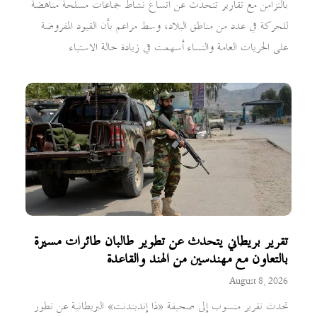
بالتزامن مع تقارير تتحدث عن اتساع نشاط جماعات مسلحة مناهضة
للحركة في عدد من مناطق البلاد، وسط مزاعم بأن القيود المفروضة
على الحريات العامة والنساء أسهمت في زيادة حالة الاستياء
تقرير بريطاني يتحدث عن تطوير طالبان طائرات مسيرة
بالتعاون مع مهندسين من الهند والقاعدة
August 8, 2026
تحدث تقرير منسوب إلى صحيفة «ذا إندبندنت» البريطانية عن تطور