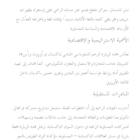
نشر المستشار ستوكر مقطع فيديو عبر حسابه الرسمي على إنستغرام يظهر فيه
شريف وهو يلقي كلمة باللغة الألمانية، مشيدًا بإتقانه للغة وبانخراطه الفعّال مع
الأوساط الاقتصادية والسياسية النمساوية
الأهمية الاستراتيجية والاقتصادية
تعكس هذه الزيارة الزخم الدبلوماسي المتنامي لباكستان في أوروبا، وتُبرزها
كشريك جاذب للتجارة والاستثمار والتعاون التكنولوجي. كما تهدف إلى تمهيد
الطريق أمام روابط مؤسسية أعمق بين البلدين وتعزيز حضور باكستان داخل
الاتحاد الأوروبي
المبادرات المستقبلية
أشارت الجهات الرسمية إلى أن الخطوات المقبلة ستشمل مشاريع مشتركة في مجالي
تكنولوجيا المعلومات والطاقة المتجددة، إلى جانب تبادلات تعليمية وتسهيلات
للشركات النمساوية الراغبة في دخول السوق الباكستانية. وتمثل هذه الزيارة محطة
بارزة في مسار العلاقات الباكستانية – النمساوية، مؤكدة التزام الطرفين بالنمو