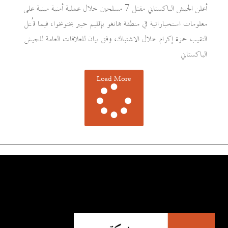
أعلن الجيش الباكستاني مقتل 7 مسلحين خلال عملية أمنية مبنية على
معلومات استخباراتية في منطقة هانغو بإقليم خيبر بختونخوا، فيما قُتل
النقيب حمزة إكرام خلال الاشتباك، وفق بيان للعلاقات العامة للجيش
الباكستاني
Load More