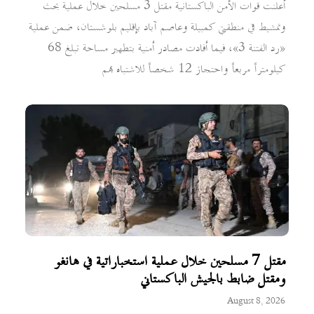
أعلنت قوات الأمن الباكستانية مقتل 3 مسلحين خلال عملية بحث
وتمشيط في منطقتي كمبيلة وعاصم آباد بإقليم بلوشستان، ضمن عملية
«رد الفتنة 3»، فيما أفادت مصادر أمنية بتطهير مساحة تبلغ 68
كيلومتراً مربعاً واحتجاز 12 شخصاً للاشتباه بهم
مقتل 7 مسلحين خلال عملية استخباراتية في هانغو
ومقتل ضابط بالجيش الباكستاني
August 8, 2026