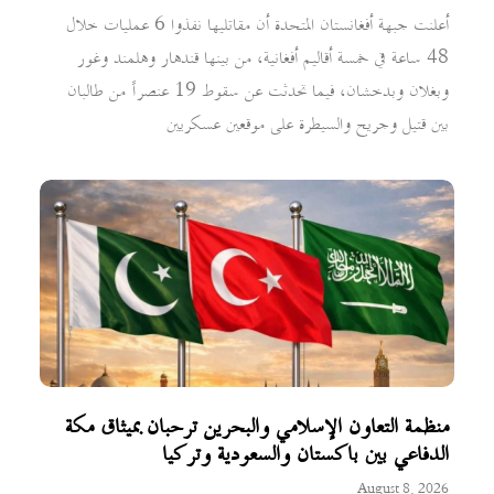
أعلنت جبهة أفغانستان المتحدة أن مقاتليها نفذوا 6 عمليات خلال
48 ساعة في خمسة أقاليم أفغانية، من بينها قندهار وهلمند وغور
وبغلان وبدخشان، فيما تحدثت عن سقوط 19 عنصراً من طالبان
بين قتيل وجريح والسيطرة على موقعين عسكريين
منظمة التعاون الإسلامي والبحرين ترحبان بميثاق مكة
الدفاعي بين باكستان والسعودية وتركيا
August 8, 2026