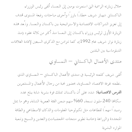
خلال زيارته الرسمية التي استمرت يومين إلى النمسا، ألقى رئيس الوزراء
الباكستاني شهباز شريف خطابًا بارزًا وأجرى مباحثات رفيعة المستوى تهدف
إلى تعزيز الشراكات الاقتصادية والاستراتيجية بين باكستان والنمسا. وتُعد هذه
الزيارة الأولى لرئيس وزراء باكستان إلى النمسا منذ أكثر من ثلاثة عقود (منذ
زيارة نواز شريف عام 1992)، كما تتزامن مع الذكرى السبعين لإقامة العلاقات
الدبلوماسية بين البلدين
منتدى الأعمال الباكستاني – النمساوي
ألقى شريف كلمته الرئيسية في منتدى الأعمال الباكستاني – النمساوي الذي
نظمته غرفة الاقتصاد النمساوية، بحضور نخبة من رجال الأعمال والمستثمرين.
الفرص الاقتصادية:
شدد على أن باكستان تمتلك قوة بشرية شابة يبلغ عدد
سكانها 240 مليون نسمة، 60% منهم ضمن الفئة العمرية الشابة، وهو ما يمثل
رصيدًا مهمًا لقطاعات مثل تكنولوجيا المعلومات والذكاء الاصطناعي والطاقة
المتجددة والزراعة (خاصة تطوير منتجات الحمضيات) والتعدين والنسيج وتنمية
الموارد البشرية