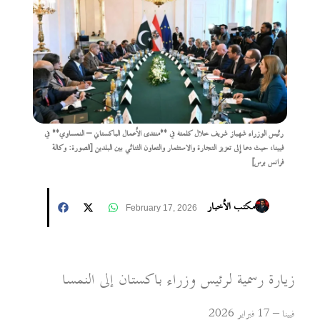
رئيس الوزراء شهباز شريف خلال كلمته في **منتدى الأعمال الباكستاني – النمساوي** في
فيينا، حيث دعا إلى تعزيز التجارة والاستثمار والتعاون الثنائي بين البلدين [الصورة: وكالة
فرانس برس]
مكتب الأخبار
February 17, 2026
زيارة رسمية لرئيس وزراء باكستان إلى النمسا
فيينا – 17 فبراير 2026