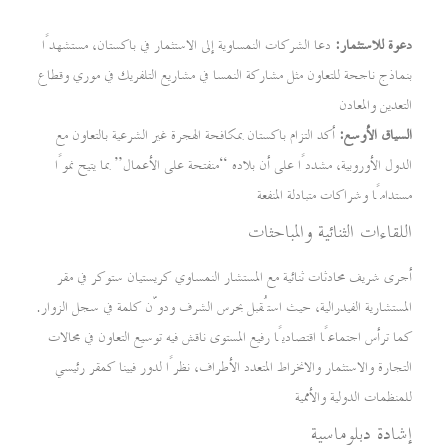
دعوة للاستثمار:
دعا الشركات النمساوية إلى الاستثمار في باكستان، مستشهدًا
بنماذج ناجحة للتعاون مثل مشاركة النمسا في مشاريع التلفريك في موري وقطاع
التعدين والمعادن
السياق الأوسع:
أكد التزام باكستان بمكافحة الهجرة غير الشرعية بالتعاون مع
الدول الأوروبية، مشددًا على أن بلاده “منفتحة على الأعمال” بما يتيح نموًا
مستدامًا وشراكات متبادلة المنفعة
اللقاءات الثنائية والمباحثات
أجرى شريف محادثات ثنائية مع المستشار النمساوي كريستيان ستوكر في مقر
المستشارية الفيدرالية، حيث استُقبل بحرس الشرف ودوّن كلمة في سجل الزوار.
كما ترأس اجتماعًا اقتصاديًا رفيع المستوى ناقش فيه توسيع التعاون في مجالات
التجارة والاستثمار والانخراط المتعدد الأطراف، نظرًا لدور فيينا كمقر رئيسي
للمنظمات الدولية والأممية
إشادة دبلوماسية