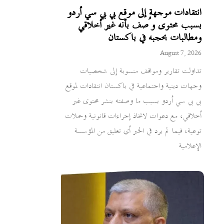
انتقادات موجهة إلى موقع بي بي سي أردو
بسبب محتوى وُصف بأنه غير أخلاقي
ومطالبات بحجبه في باكستان
August 7, 2026
تداولت تقارير ومواقف منسوبة إلى شخصيات
وجهات دينية واجتماعية في باكستان انتقادات لموقع
بي بي سي أردو بسبب ما وصفته بنشر محتوى غير
أخلاقي، مع دعوات لاتخاذ إجراءات قانونية وحملات
توعية، فيما لم يرد في الخبر أي تعليق من المؤسسة
الإعلامية