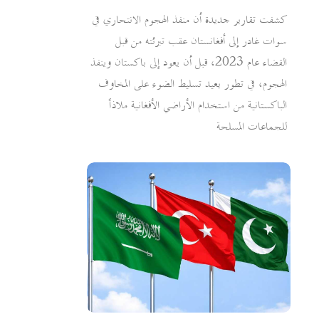
كشفت تقارير جديدة أن منفذ الهجوم الانتحاري في
سوات غادر إلى أفغانستان عقب تبرئته من قبل
القضاء عام 2023، قبل أن يعود إلى باكستان وينفذ
الهجوم، في تطور يعيد تسليط الضوء على المخاوف
الباكستانية من استخدام الأراضي الأفغانية ملاذاً
للجماعات المسلحة