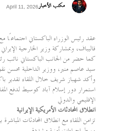
مكتب الأخبار
April 11, 2026
عقد رئيس الوزراء الباكستاني اجتماعًا مع ال
قاليباف، وبمشاركة وزير الخارجية الإيران
كما حضر من الجانب الباكستاني نائب رئيس
سيد عاصم منير، ووزير الداخلية محسن نق
وأكد شهباز شريف خلال اللقاء تقدير باكس
استمرار دور إسلام آباد كوسيط لدفع المف
الإقليمي والدولي
انطلاق المحادثات الأمريكية الإيرانية
تزامن اللقاء مع انطلاق المحادثات المباشرة ب
وسط إجراءات أمنية مشددة