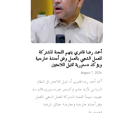
أحمد رضا قادري يتهم اللجنة المشتركة
للعمل الشعبي بالعمل وفق أجندة خارجية
ويؤكد دستورية تمثيل اللاجئين
August 7, 2026
أكد أحمد رضا قادري أن تمثيل اللاجئين في النظام
السياسي لآزاد جامو وكشمير حق دستوري قائم منذ
عقود، متهماً اللجنة المشتركة للعمل الشعبي بالعمل
وفق أجندة خارجية ومعارضة حقائق تاريخية
ودستورية