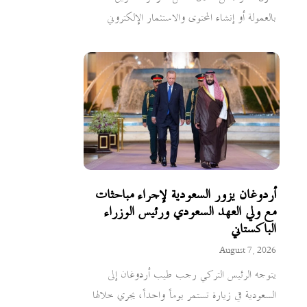
بالعمولة أو إنشاء المحتوى والاستثمار الإلكتروني
أردوغان يزور السعودية لإجراء مباحثات
مع ولي العهد السعودي ورئيس الوزراء
الباكستاني
August 7, 2026
يتوجه الرئيس التركي رجب طيب أردوغان إلى
السعودية في زيارة تستمر يوماً واحداً، يجري خلالها