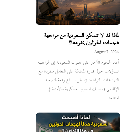
لماذا قد لا تتمكن السعودية من مواجهة
هجمات الحوثيين بمفردها؟
August 7, 2026
أعاد الهجوم الأخير على جنوب السعودية إلى الواجهة
تساؤلات حول قدرة المملكة على التعامل منفردة مع
التهديدات المتزايدة، في ظل اتساع رقعة التصعيد
الإقليمي وتشابك المصالح العسكرية والأمنية في
المنطقة