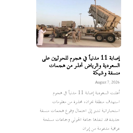
إصابة 11 مدنياً في هجوم للحوثيين على
السعودية والرياض تحذر من هجمات
منسقة وشيكة
August 7, 2026
أعلنت السعودية إصابة 11 مدنياً في هجوم
استهدف منطقة نجران، محذرة من معلومات
استخباراتية تشير إلى احتمال وقوع هجمات منسقة
جديدة قد تنفذها جماعة الحوثي وجماعات مسلحة
عراقية مدعومة من إيران