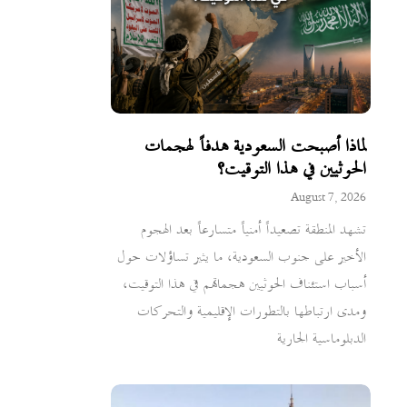
لماذا أصبحت السعودية هدفاً لهجمات
الحوثيين في هذا التوقيت؟
August 7, 2026
تشهد المنطقة تصعيداً أمنياً متسارعاً بعد الهجوم
الأخير على جنوب السعودية، ما يثير تساؤلات حول
أسباب استئناف الحوثيين هجماتهم في هذا التوقيت،
ومدى ارتباطها بالتطورات الإقليمية والتحركات
الدبلوماسية الجارية