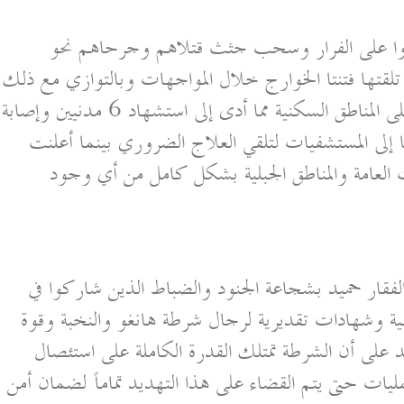
جبروا على الفرار وسحب جثث قتلاهم وجرحاهم نحو
ي تلقتها فتنتا الخوارج خلال المواجهات وبالتوازي مع ذلك
سقطت قذائف هاون أطلقها الإرهابيون على المناطق السكنية مما أدى إلى استشهاد 6 مدنيين وإصابة
ها إلى المستشفيات لتلقي العلاج الضروري بينما أعلنت
 العامة والمناطق الجبلية بشكل كامل من أي وجود
الفقار حميد بشجاعة الجنود والضباط الذين شاركوا في
لية وشهادات تقديرية لرجال شرطة هانغو والنخبة وقوة
على أن الشرطة تمتلك القدرة الكاملة على استئصال
يات حتى يتم القضاء على هذا التهديد تماماً لضمان أمن