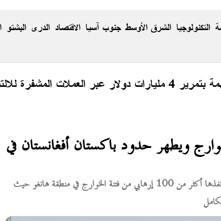
ة
التكنولوجيا
الشرق الأوسط
جنوب آسيا
الاقتصاد
الدری
البشتو
ا
فرة للالتفاف على العقوبات
خيبربختونخوا يحبط 100 خوارج ويطهر حدود باكستان أفغانستان في
نجحت القوات الأمنية في إحباط محاولة تسلل واسعة نفذها أكثر من 100 إرهابي من فتنة الخوارج في منطقة هانغو حيث
لكامل