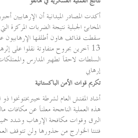
نتائج العملية العسكرية في هانغو
أكدت المصادر الميدانية أن الإرهابيين أ
المخابئ الجبلية نتيجة الضربات المركزة الت
13 آخرين بجروح متفاوتة نقلوا على إثر
السلطات لاحقاً تطهير المدارس والممتلكات
إرهابي
تكريم قوات الأمن الباكستانية
أشاد المفتش العام لشرطة خيبربختونخوا ذو 
هذه العملية الناجحة معلناً عن مكافات ما
البرق وقوات مكافحة الإرهاب وشدد حميد 
فتنتا الخوارج من جذورها ولن تتوقف العمل