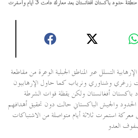
إحباط محاولة تسلل 100 إرهابي في هانغو وتطهير منطقة حدود باكستان أفغانستان بعد معارك دامت 3 أيام وأسفرت
هابية التسلل عبر المناطق الجبلية الوعرة من مقاطعة
شملت زرغري وشناوري ونرياب كما حاول الإرهابيون
باكستان أفغانستان ولكن يقظة قوات الشرطة
دود والجيش الباكستاني حالت دون تحقيق أهدافهم
 معركة استمرت ثلاثة أيام متواصلة من الاشتباكات
صفوف العدو