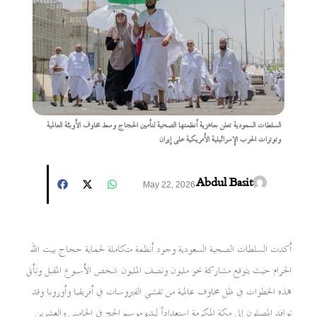
السلطات السعودية تعلن جاهزية أنظمتها الصحية لتأمين الحجاج وسط مخاوف الأوبئة العالمية
وتوترات الحرب الإسرائيلية الأمريكية على إيران
Abdul Basit
May 22, 2026
أكدت السلطات الصحية السعودية وجود أنظمة متكاملة لحماية حجاج بيت الله
الحرام حيث يتوقع مشاركة نحو مليون ونصف المليون شخص الأسبوع المقبل وتأتي
هذه الخطوات في ظل مخاوف عالمية من تفشي الفيروسات في أفريقيا وأوروبا وقد
توافد المصلون إلى مكة المكرمة استعداداً لبدء موسم الحج في الخامس والعشرين