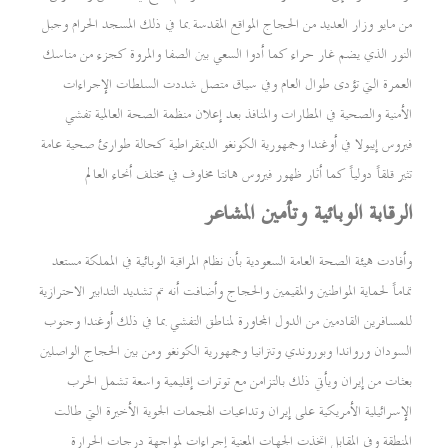
من مايو وزار العديد من الحجاج المواقع المقدسة بما في ذلك المسجد الحرام وجبل
النور الذي يضم غار حراء كما أدوا السعي بين الصفا والمروة كجزء من مناسك
العمرة التي تؤدى طوال العام وفي سياق متصل شددت السلطات الإجراءات
الأمنية والصحية في المطارات والمنافذ بعد إعلان منظمة الصحة العالمية تفشي
فيروس إيبولا في أوغندا وجمهورية الكونغو الديمقراطية كحالة طوارئ صحية عامة
تثير قلقاً دولياً كما أثار ظهور فيروس هانتا مخاوف في مختلف أنحاء العالم
الرقابة الوبائية وتأمين المشاعر
وأفادت هيئة الصحة العامة السعودية بأن نظام المراقبة الوبائية في المملكة مستعد
تماماً لحماية المواطنين والمقيمين والحجاج وأضافت أنه تم تشديد التدابير الاحترازية
للمسافرين القادمين من الدول المجاورة لمناطق التفشي بما في ذلك أوغندا وجنوب
السودان ورواندا وبوروندي وتنزانيا وجمهورية الكونغو ومن بين الحجاج الواصلين
بعثات من إيران ويأتي ذلك بالتزامن مع توترات إقليمية واسعة تشمل الحرب
الإسرائيلية الأمريكية على إيران وتداعيات الهجمات الجوية الأخيرة التي طالت
المنطقة وفي المقابل اتخذت الجهات المعنية إجراءات لمواجهة درجات الحرارة