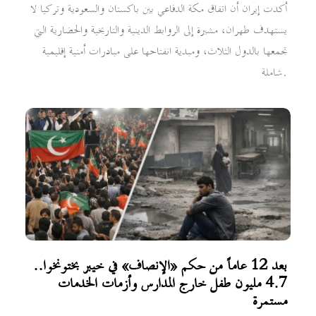
أكدت إيران أن اتفاق مكة الدفاعي بين باكستان والسعودية وتركيا لا
يستهدف طهران، مشيرة إلى الروابط الدينية والتاريخية والحضارية التي
تجمعها بالدول الثلاث، ومبدية انفتاحها على مبادرات أمنية إقليمية
شاملة.
بعد 12 عاماً من حكم «الإنصاف» في خيبر بختونخوا..
4.7 مليون طفل خارج المدارس وأزمات الخدمات
مستمرة