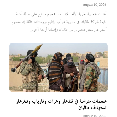
August 10, 2026
أعلنت «جبهة الحرية الأفغانية» تنفيذ هجوم مسلح على نقطة أمنية
تابعة لحركة طالبان في مديرية دوآب بإقليم نورستان، قائلة إن الهجوم
أسفر عن مقتل عنصرين من طالبان وإصابة أربعة آخرين
هجمات متزامنة في قندهار وهرات وفارياب وننغرهار
تستهدف طالبان
August 10, 2026