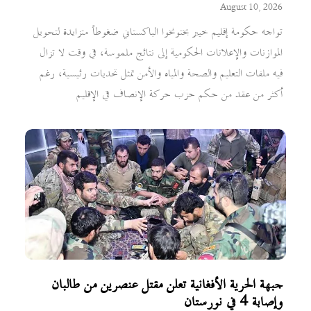
August 10, 2026
تواجه حكومة إقليم خيبر بختونخوا الباكستاني ضغوطاً متزايدة لتحويل
الموازنات والإعلانات الحكومية إلى نتائج ملموسة، في وقت لا تزال
فيه ملفات التعليم والصحة والمياه والأمن تمثل تحديات رئيسية، رغم
أكثر من عقد من حكم حزب حركة الإنصاف في الإقليم
جبهة الحرية الأفغانية تعلن مقتل عنصرين من طالبان
وإصابة 4 في نورستان