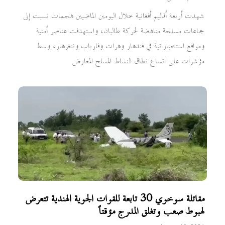
شهدت أربعة أقاليم أفغانية خلال اليومين الماضيين هجمات نسبت إلى
جماعات مسلحة مناهضة لحركة طالبان، واستهدفت عناصر أمنية
ومواقع استخباراتية في قندهار وهرات وفارياب وننغرهار، وسط
مؤشرات على اتساع نطاق النشاط المسلح المعارض
مقاتلة سوخوي 30 تابعة للقوات الجوية الهندية تتعرض
لهبوط صعب وتغلق المدرج مؤقتاً