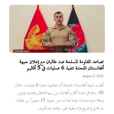
تصاعد المقاومة المسلحة ضد طالبان مع إعلان جبهة
أفغانستان المتحدة تنفيذ 6 عمليات في 5 أقاليم
August 8, 2026
أعلنت جبهة أفغانستان المتحدة أن مقاتليها نفذوا 6 عمليات خلال
48 ساعة في خمسة أقاليم أفغانية، من بينها قندهار وهلمند وغور
وبغلان وبدخشان، فيما تحدثت عن سقوط 19 عنصراً من طالبان
بين قتيل وجريح والسيطرة على موقعين عسكريين