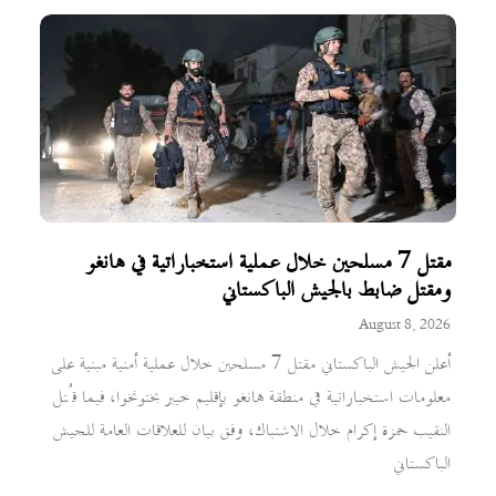
مقتل 7 مسلحين خلال عملية استخباراتية في هانغو
ومقتل ضابط بالجيش الباكستاني
August 8, 2026
أعلن الجيش الباكستاني مقتل 7 مسلحين خلال عملية أمنية مبنية على
معلومات استخباراتية في منطقة هانغو بإقليم خيبر بختونخوا، فيما قُتل
النقيب حمزة إكرام خلال الاشتباك، وفق بيان للعلاقات العامة للجيش
الباكستاني