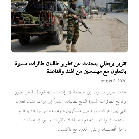
تقرير بريطاني يتحدث عن تطوير طالبان طائرات مسيرة
بالتعاون مع مهندسين من الهند والقاعدة
August 8, 2026
تحدث تقرير منسوب إلى صحيفة «ذا إندبندنت» البريطانية عن تطور
برنامج الطائرات المسيرة التابع لطالبان، مشيراً إلى مزاعم بشأن تعاون
تقني بين الحركة ومهندسين عسكريين هنود وعناصر مرتبطة بتنظيم
القاعدة، في وقت تستخدم فيه طالبان طائرات مسيرة في عمليات
داخل أفغانستان وعلى الحدود مع باكستان