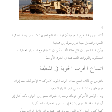
4
أكدت وزارة الدفاع السعودية أن قوات الدفاع الجوي تمكنت من رصد الطائرة
المسيرة والتعامل معها قبل وصولها إلى هدفها
ويأتي هذا التطور في ظل حالة تأهب أمني في المنطقة، مع استمرار العمليات
العسكرية والتوترات المتصاعدة في الشرق الأوسط
اتساع الحرب الجوية في المنطقة
بالتزامن مع ذلك، اتسع نطاق الحرب الجوية الأميركية – الإسرائيلية ضد إيران
دون ظهور مؤشرات على قرب انتهاء التصعيد
وقال الرئيس الأميركي دونالد ترمب إن طهران تسعى إلى الحوار، لكنه أشار إلى
أن الوقت قد فات، في إشارة إلى استمرار العمليات العسكرية
كما كثف الجيش الإسرائيلي ضرباته على عدة مواقع داخل إيران، معلنًا