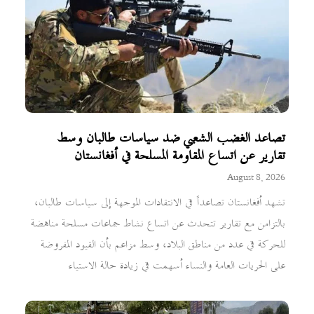
تصاعد الغضب الشعبي ضد سياسات طالبان وسط
تقارير عن اتساع المقاومة المسلحة في أفغانستان
August 8, 2026
تشهد أفغانستان تصاعداً في الانتقادات الموجهة إلى سياسات طالبان،
بالتزامن مع تقارير تتحدث عن اتساع نشاط جماعات مسلحة مناهضة
للحركة في عدد من مناطق البلاد، وسط مزاعم بأن القيود المفروضة
على الحريات العامة والنساء أسهمت في زيادة حالة الاستياء