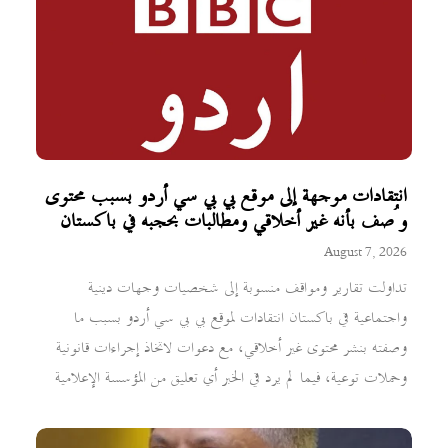
انتقادات موجهة إلى موقع بي بي سي أردو بسبب محتوى
وُصف بأنه غير أخلاقي ومطالبات بحجبه في باكستان
August 7, 2026
تداولت تقارير ومواقف منسوبة إلى شخصيات وجهات دينية
واجتماعية في باكستان انتقادات لموقع بي بي سي أردو بسبب ما
وصفته بنشر محتوى غير أخلاقي، مع دعوات لاتخاذ إجراءات قانونية
وحملات توعية، فيما لم يرد في الخبر أي تعليق من المؤسسة الإعلامية