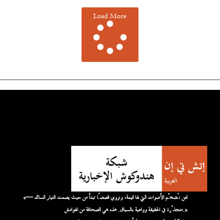
Load More
«نحن نُضخّم الأصوات التي لها قيمة، ونروي قصصًا تبدأ من حيث يصمت التيار السائد —
متجذّرة في الحقيقة وواعية بالسياق. هذه هي الصحافة من الهوامش.»