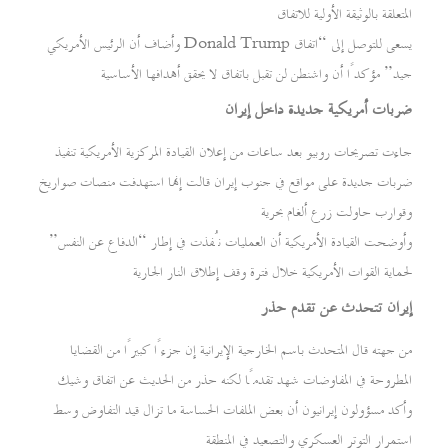
المتعلقة بالوثيقة الأولية للاتفاق
وأضاف أن الرئيس الأمريكي Donald Trump يسعى للتوصل إلى “اتفاق
جيد” مؤكدًا أن واشنطن لن تقبل باتفاق لا يحقق أهدافها الأساسية
ضربات أمريكية جديدة داخل إيران
جاءت تصريحات روبيو بعد ساعات من إعلان القيادة المركزية الأمريكية تنفيذ
ضربات جديدة على مواقع في جنوب إيران قالت إنها استهدفت منصات صواريخ
وقوارب حاولت زرع ألغام بحرية
وأوضحت القيادة الأمريكية أن العمليات نُفذت في إطار “الدفاع عن النفس”
لحماية القوات الأمريكية خلال فترة وقف إطلاق النار الجارية
إيران تتحدث عن تقدم حذر
من جهته قال المتحدث باسم الخارجية الإيرانية إن جزءًا كبيرًا من القضايا
المطروحة في المفاوضات شهد تقدمًا لكنه حذر من الحديث عن اتفاق وشيك
وأكد مسؤولون إيرانيون أن بعض الملفات الحساسة ما تزال قيد التفاوض وسط
استمرار التوتر العسكري والتصعيد في المنطقة