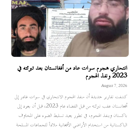
انتحاري هجوم سوات عاد من أفغانستان بعد تبرئته في
2023 ونفذ الهجوم
August 7, 2026
كشفت تقارير جديدة أن منفذ الهجوم الانتحاري في سوات غادر إلى
أفغانستان عقب تبرئته من قبل القضاء عام 2023، قبل أن يعود إلى
باكستان وينفذ الهجوم، في تطور يعيد تسليط الضوء على المخاوف
الباكستانية من استخدام الأراضي الأفغانية ملاذاً للجماعات المسلحة