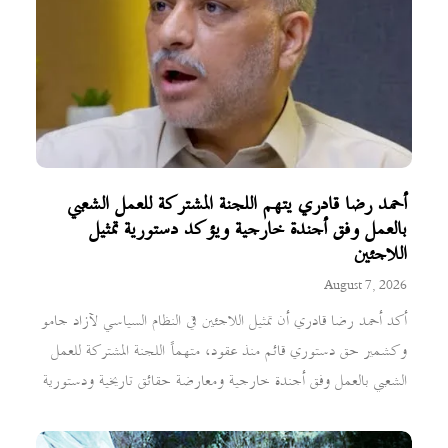
أحمد رضا قادري يتهم اللجنة المشتركة للعمل الشعبي
بالعمل وفق أجندة خارجية ويؤكد دستورية تمثيل
اللاجئين
August 7, 2026
أكد أحمد رضا قادري أن تمثيل اللاجئين في النظام السياسي لآزاد جامو
وكشمير حق دستوري قائم منذ عقود، متهماً اللجنة المشتركة للعمل
الشعبي بالعمل وفق أجندة خارجية ومعارضة حقائق تاريخية ودستورية