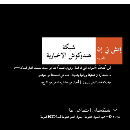
«نحن نُضخّم الأصوات التي لها قيمة، ونروي قصصًا تبدأ من حيث يصمت التيار السائد —
متجذّرة في الحقيقة وواعية بالسياق. هذه هي الصحافة من الهوامش.»
«شبكة هندوكوش تريبيون | أخبار من الهامش، قصص من المنبع»
شبکه‌های اجتماعی ما
– © ۲۰۲۵
جميع الحقوق محفوظة. حقوق النشر محفوظة لـ HTN العربية.