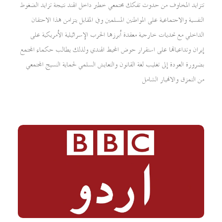
تتزايد المخاوف من حدوث تفكك مجتمعي خطير داخل الهند نتيجة تزايد الضغوط
النفسية والاجتماعية على المواطنين المسلمين وفي المقابل يتزامن هذا الاحتقان
الداخلي مع تحديات خارجية معقدة أبرزها الحرب الإسرائيلية الأمريكية على
إيران وتداعياتها على استقرار حوض المحيط الهندي ولذلك يطالب حكماء المجتمع
بضرورة العودة إلى تغليب لغة القانون والتعايش السلمي لحماية النسيج المجتمعي
من التمزق والانهيار الشامل