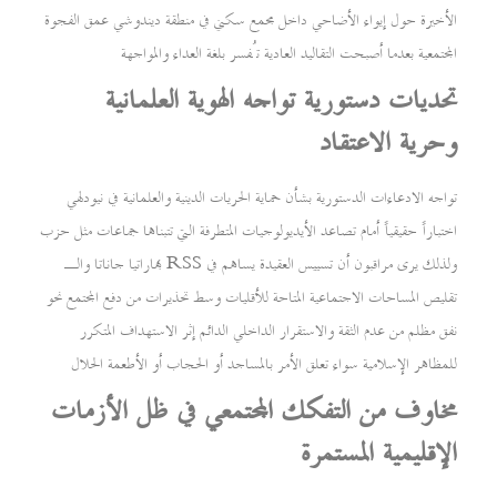
الأخيرة حول إيواء الأضاحي داخل مجمع سكني في منطقة ديندوشي عمق الفجوة
المجتمعية بعدما أصبحت التقاليد العادية تُفسر بلغة العداء والمواجهة
تحديات دستورية تواجه الهوية العلمانية
وحرية الاعتقاد
تواجه الادعاءات الدستورية بشأن حماية الحريات الدينية والعلمانية في نيودلهي
اختباراً حقيقياً أمام تصاعد الأيديولوجيات المتطرفة التي تتبناها جماعات مثل حزب
بهاراتيا جاناتا والـ RSS ولذلك يرى مراقبون أن تسييس العقيدة يساهم في
تقليص المساحات الاجتماعية المتاحة للأقليات وسط تحذيرات من دفع المجتمع نحو
نفق مظلم من عدم الثقة والاستقرار الداخلي الدائم إثر الاستهداف المتكرر
للمظاهر الإسلامية سواء تعلق الأمر بالمساجد أو الحجاب أو الأطعمة الحلال
مخاوف من التفكك المجتمعي في ظل الأزمات
الإقليمية المستمرة