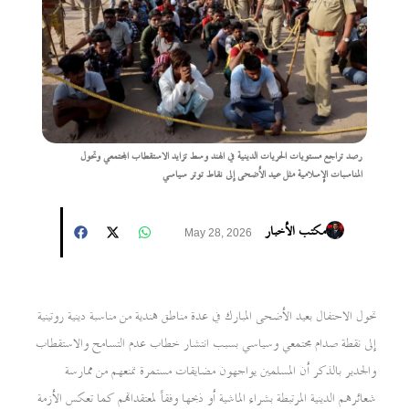
رصد تراجع مستويات الحريات الدينية في الهند وسط تزايد الاستقطاب المجتمعي وتحول
المناسبات الإسلامية مثل عيد الأضحى إلى نقاط توتر سياسي
مكتب الأخبار
May 28, 2026
تحول الاحتفال بعيد الأضحى المبارك في عدة مناطق هندية من مناسبة دينية روتينية
إلى نقطة صدام مجتمعي وسياسي بسبب انتشار خطاب عدم التسامح والاستقطاب
والجدير بالذكر أن المسلمين يواجهون مضايقات مستمرة تمنعهم من ممارسة
شعائرهم الدينية المرتبطة بشراء الماشية أو ذبحها وفقاً لمعتقداتهم كما تعكس الأزمة