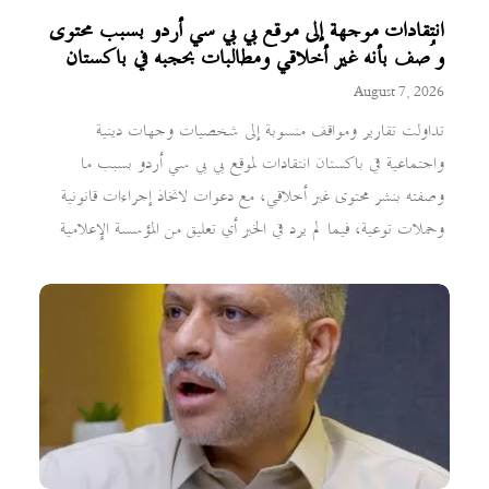
انتقادات موجهة إلى موقع بي بي سي أردو بسبب محتوى
وُصف بأنه غير أخلاقي ومطالبات بحجبه في باكستان
August 7, 2026
تداولت تقارير ومواقف منسوبة إلى شخصيات وجهات دينية
واجتماعية في باكستان انتقادات لموقع بي بي سي أردو بسبب ما
وصفته بنشر محتوى غير أخلاقي، مع دعوات لاتخاذ إجراءات قانونية
وحملات توعية، فيما لم يرد في الخبر أي تعليق من المؤسسة الإعلامية