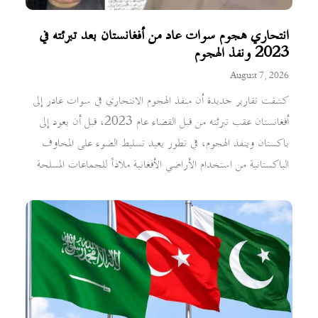
انتحاري هجوم سوات عاد من أفغانستان بعد تبرئته في
2023 ونفذ الهجوم
August 7, 2026
كشفت تقارير جديدة أن منفذ الهجوم الانتحاري في سوات غادر إلى
أفغانستان عقب تبرئته من قبل القضاء عام 2023، قبل أن يعود إلى
باكستان وينفذ الهجوم، في تطور يعيد تسليط الضوء على المخاوف
الباكستانية من استخدام الأراضي الأفغانية ملاذاً للجماعات المسلحة