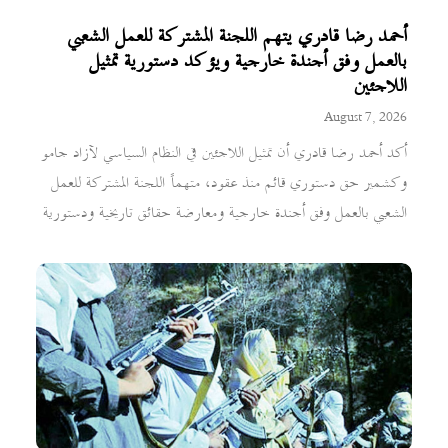
أحمد رضا قادري يتهم اللجنة المشتركة للعمل الشعبي
بالعمل وفق أجندة خارجية ويؤكد دستورية تمثيل
اللاجئين
August 7, 2026
أكد أحمد رضا قادري أن تمثيل اللاجئين في النظام السياسي لآزاد جامو
وكشمير حق دستوري قائم منذ عقود، متهماً اللجنة المشتركة للعمل
الشعبي بالعمل وفق أجندة خارجية ومعارضة حقائق تاريخية ودستورية