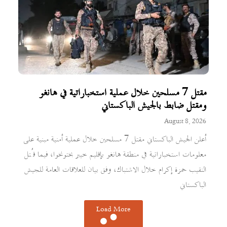
مقتل 7 مسلحين خلال عملية استخباراتية في هانغو
ومقتل ضابط بالجيش الباكستاني
August 8, 2026
أعلن الجيش الباكستاني مقتل 7 مسلحين خلال عملية أمنية مبنية على
معلومات استخباراتية في منطقة هانغو بإقليم خيبر بختونخوا، فيما قُتل
النقيب حمزة إكرام خلال الاشتباك، وفق بيان للعلاقات العامة للجيش
الباكستاني
Load More