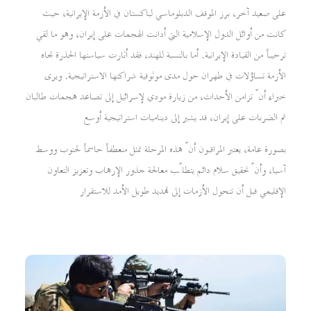
على صعيد آخر، برز الموقف الدبلوماسي لباكستان في الأزمة الإيرانية، حيث
كانت من أوائل الدول الإسلامية التي أدانت الهجمات على إيران، وهو ما لقي
ترحيباً من القيادة الإيرانية. أما بالنسبة للهند، فقد أثارت سياستها الحذرة تجاه
الأزمة تساؤلات في طهران حول مدى موثوقية شراكتها الاستراتيجية. ويرى
خبراء أنّ تزامن الأحداث، من زيارة مودي لإسرائيل إلى تصاعد هجمات طالبان
ثم الضربات على إيران، قد يشير إلى ديناميات استراتيجية أوسع
بصورة عامة، يعتبر المراقبون أنّ هذه المرحلة تمثل منعطفاً حاسماً لجنوب ووسط
آسيا، وأنّ تحقيق سلام دائم يتطلّب معالجة جذور الإرهاب وتعزيز التعاون
الإقليمي قبل أن تتحول الأزمات إلى تهديد طويل الأمد للاستقرار