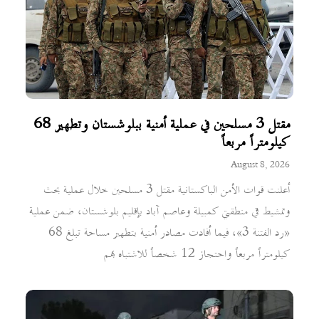
مقتل 3 مسلحين في عملية أمنية ببلوشستان وتطهير 68
كيلومتراً مربعاً
August 8, 2026
أعلنت قوات الأمن الباكستانية مقتل 3 مسلحين خلال عملية بحث
وتمشيط في منطقتي كمبيلة وعاصم آباد بإقليم بلوشستان، ضمن عملية
«رد الفتنة 3»، فيما أفادت مصادر أمنية بتطهير مساحة تبلغ 68
كيلومتراً مربعاً واحتجاز 12 شخصاً للاشتباه بهم