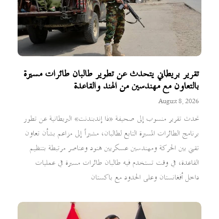
تقرير بريطاني يتحدث عن تطوير طالبان طائرات مسيرة
بالتعاون مع مهندسين من الهند والقاعدة
August 8, 2026
تحدث تقرير منسوب إلى صحيفة «ذا إندبندنت» البريطانية عن تطور
برنامج الطائرات المسيرة التابع لطالبان، مشيراً إلى مزاعم بشأن تعاون
تقني بين الحركة ومهندسين عسكريين هنود وعناصر مرتبطة بتنظيم
القاعدة، في وقت تستخدم فيه طالبان طائرات مسيرة في عمليات
داخل أفغانستان وعلى الحدود مع باكستان