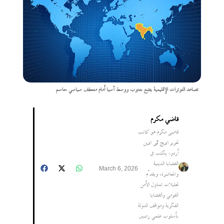
تصاعد التوترات الإقليمية يضع جنوب ووسط آسيا أمام منعطف سياسي حاسم
قاضي مكرم
قاضی مکرم هو كاتب
تحرير ایچ ٹی این
أردو، يكتب في
القضايا الدينية
March 6, 2026
والمعاصرة، ويقدّم
تحليلات تتناول الأمن
القومي والقضايا
الفكرية ومواقف الدولة
بأسلوب علمي رصين