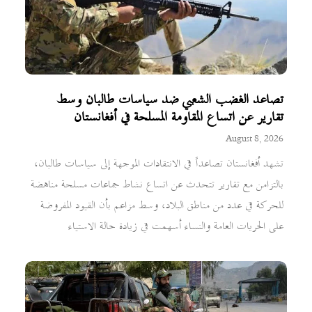
تصاعد الغضب الشعبي ضد سياسات طالبان وسط
تقارير عن اتساع المقاومة المسلحة في أفغانستان
August 8, 2026
تشهد أفغانستان تصاعداً في الانتقادات الموجهة إلى سياسات طالبان،
بالتزامن مع تقارير تتحدث عن اتساع نشاط جماعات مسلحة مناهضة
للحركة في عدد من مناطق البلاد، وسط مزاعم بأن القيود المفروضة
على الحريات العامة والنساء أسهمت في زيادة حالة الاستياء