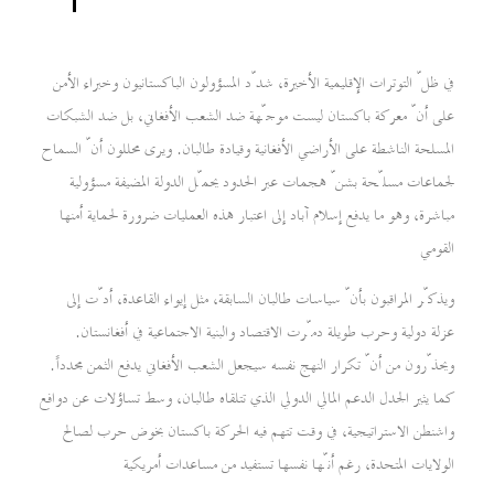
في ظلّ التوترات الإقليمية الأخيرة، شدّد المسؤولون الباكستانيون وخبراء الأمن
على أنّ معركة باكستان ليست موجّهة ضد الشعب الأفغاني، بل ضد الشبكات
المسلحة الناشطة على الأراضي الأفغانية وقيادة طالبان. ويرى محللون أنّ السماح
لجماعات مسلّحة بشنّ هجمات عبر الحدود يحمّل الدولة المضيفة مسؤولية
مباشرة، وهو ما يدفع إسلام آباد إلى اعتبار هذه العمليات ضرورة لحماية أمنها
القومي
ويذكّر المراقبون بأنّ سياسات طالبان السابقة، مثل إيواء القاعدة، أدّت إلى
عزلة دولية وحرب طويلة دمّرت الاقتصاد والبنية الاجتماعية في أفغانستان.
ويحذّرون من أنّ تكرار النهج نفسه سيجعل الشعب الأفغاني يدفع الثمن مجدداً.
كما يثير الجدل الدعم المالي الدولي الذي تتلقاه طالبان، وسط تساؤلات عن دوافع
واشنطن الاستراتيجية، في وقت تتهم فيه الحركة باكستان بخوض حرب لصالح
الولايات المتحدة، رغم أنّها نفسها تستفيد من مساعدات أمريكية