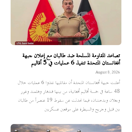
تصاعد المقاومة المسلحة ضد طالبان مع إعلان جبهة
أفغانستان المتحدة تنفيذ 6 عمليات في 5 أقاليم
August 8, 2026
أعلنت جبهة أفغانستان المتحدة أن مقاتليها نفذوا 6 عمليات خلال
48 ساعة في خمسة أقاليم أفغانية، من بينها قندهار وهلمند وغور
وبغلان وبدخشان، فيما تحدثت عن سقوط 19 عنصراً من طالبان
بين قتيل وجريح والسيطرة على موقعين عسكريين