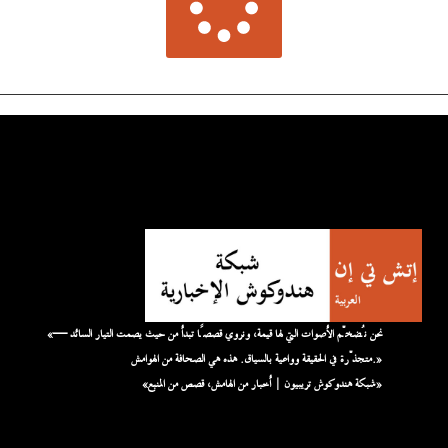
«نحن نُضخّم الأصوات التي لها قيمة، ونروي قصصًا تبدأ من حيث يصمت التيار السائد —
متجذّرة في الحقيقة وواعية بالسياق. هذه هي الصحافة من الهوامش.»
«شبكة هندوكوش تريبيون | أخبار من الهامش، قصص من المنبع»