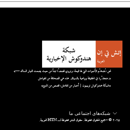
«نحن نُضخّم الأصوات التي لها قيمة، ونروي قصصًا تبدأ من حيث يصمت التيار السائد —
متجذّرة في الحقيقة وواعية بالسياق. هذه هي الصحافة من الهوامش.»
«شبكة هندوكوش تريبيون | أخبار من الهامش، قصص من المنبع»
شبکه‌های اجتماعی ما
– © ۲۰۲۵
جميع الحقوق محفوظة. حقوق النشر محفوظة لـ HTN العربية.