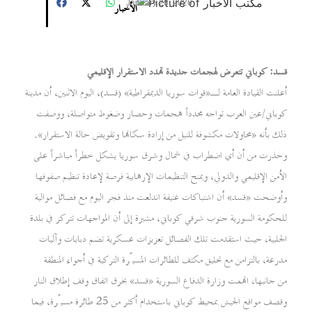
January 26, 2026
الأخبار
قسد: كوباني تتعرض لهجمات جديدة تهدد الاستقرار الإقليمي
أعلنت القيادة العامة لـ«قوات سوريا الديمقراطية» (قسد)، اليوم الاثنين، أن مدينة
كوباني/عين العرب تواجه مجدداً هجمات وحصار وضغوط متواصلة، ووصفت
ذلك بأنه «محاولات مكشوفة للنيل من إرادة سكانها وتقويض حالة الاستقرار».
وحذرت من أن أي اضطراب في شمال وشرق سوريا يشكل خطراً مباشراً على
الأمن الإقليمي والدولي، ويمنح التنظيمات الإرهابية فرصة لإعادة تنظيم صفوفها
وأوضحت «قسد» أن اشتباكات عنيفة اندلعت منذ فجر اليوم مع فصائل موالية
للحكومة السورية جنوب شرقي كوباني، مشيرة إلى أن المواجهات تتركز في بلدة
الجلبية، حيث استقدمت تلك الفصائل تعزيزات عسكرية تضم دبابات وآليات
مدرعة، بالتزامن مع تحليق مكثف للطائرات المسيّرة التركية في أجواء المنطقة
من جانبها، اتهمت وزارة الدفاع السورية «قسد» بخرق اتفاق وقف إطلاق النار
وقصف مواقع الجيش بمحيط كوباني باستخدام أكثر من 25 طائرة مسيّرة، فيما