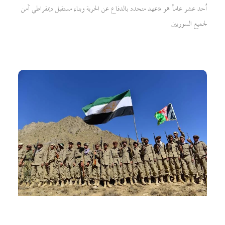
أحد عشر عاماً هو «عهد متجدد بالدفاع عن الحرية وبناء مستقبل ديمقراطي آمن
لجميع السوريين