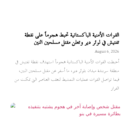
القوات الأمنية الباكستانية تحبط هجوماً على نقطة
تفتيش في لوئر دير وتعلن مقتل مسلحين اثنين
August 6, 2026
أحبطت القوات الأمنية الباكستانية هجوماً استهدف نقطة تفتيش في
منطقة سربندة ميدان بلوئر دير، ما أسفر عن مقتل مسلحين اثنين،
فيما تواصل القوات عمليات التمشيط لتعقب العناصر التي تمكنت من
الفرار