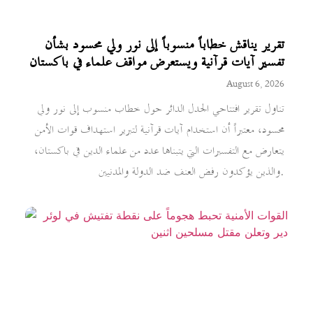
تقرير يناقش خطاباً منسوباً إلى نور ولي محسود بشأن
تفسير آيات قرآنية ويستعرض مواقف علماء في باكستان
August 6, 2026
تناول تقرير افتتاحي الجدل الدائر حول خطاب منسوب إلى نور ولي
محسود، معتبراً أن استخدام آيات قرآنية لتبرير استهداف قوات الأمن
يتعارض مع التفسيرات التي يتبناها عدد من علماء الدين في باكستان،
والذين يؤكدون رفض العنف ضد الدولة والمدنيين.