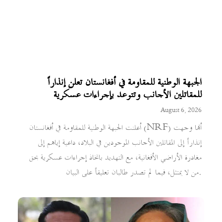
الجبهة الوطنية للمقاومة في أفغانستان تعلن إنذاراً
للمقاتلين الأجانب وتتوعد بإجراءات عسكرية
August 6, 2026
أعلنت الجبهة الوطنية للمقاومة في أفغانستان (NRF) أنها وجهت
إنذاراً إلى المقاتلين الأجانب الموجودين في البلاد، داعية إياهم إلى
مغادرة الأراضي الأفغانية، مع التهديد باتخاذ إجراءات عسكرية بحق
من لا يمتثل، فيما لم تصدر طالبان تعليقاً على البيان.