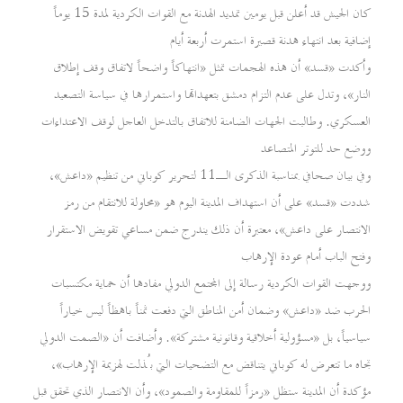
كان الجيش قد أعلن قبل يومين تمديد الهدنة مع القوات الكردية لمدة 15 يوماً
إضافية بعد انتهاء هدنة قصيرة استمرت أربعة أيام
وأكدت «قسد» أن هذه الهجمات تمثل «انتهاكاً واضحاً لاتفاق وقف إطلاق
النار»، وتدل على عدم التزام دمشق بتعهداتها واستمرارها في سياسة التصعيد
العسكري. وطالبت الجهات الضامنة للاتفاق بالتدخل العاجل لوقف الاعتداءات
ووضع حد للتوتر المتصاعد
وفي بيان صحافي بمناسبة الذكرى الـ11 لتحرير كوباني من تنظيم «داعش»،
شددت «قسد» على أن استهداف المدينة اليوم هو «محاولة للانتقام من رمز
الانتصار على داعش»، معتبرة أن ذلك يندرج ضمن مساعي تقويض الاستقرار
وفتح الباب أمام عودة الإرهاب
ووجهت القوات الكردية رسالة إلى المجتمع الدولي مفادها أن حماية مكتسبات
الحرب ضد «داعش» وضمان أمن المناطق التي دفعت ثمناً باهظاً ليس خياراً
سياسياً، بل «مسؤولية أخلاقية وقانونية مشتركة». وأضافت أن «الصمت الدولي
تجاه ما تتعرض له كوباني يتناقض مع التضحيات التي بُذلت لهزيمة الإرهاب»،
مؤكدة أن المدينة ستظل «رمزاً للمقاومة والصمود»، وأن الانتصار الذي تحقق قبل