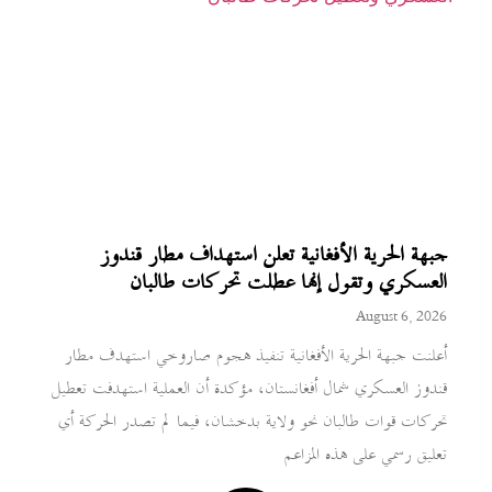
جبهة الحرية الأفغانية تعلن استهداف مطار قندوز
العسكري وتقول إنها عطلت تحركات طالبان
August 6, 2026
أعلنت جبهة الحرية الأفغانية تنفيذ هجوم صاروخي استهدف مطار
قندوز العسكري شمال أفغانستان، مؤكدة أن العملية استهدفت تعطيل
تحركات قوات طالبان نحو ولاية بدخشان، فيما لم تصدر الحركة أي
تعليق رسمي على هذه المزاعم