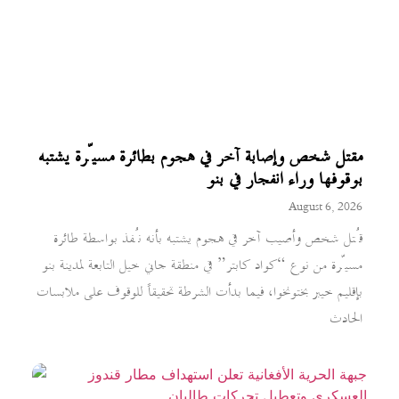
مقتل شخص وإصابة آخر في هجوم بطائرة مسيّرة يشتبه
بوقوفها وراء انفجار في بنو
August 6, 2026
قُتل شخص وأصيب آخر في هجوم يشتبه بأنه نُفذ بواسطة طائرة
مسيّرة من نوع “كواد كابتر” في منطقة جاني خيل التابعة لمدينة بنو
بإقليم خيبر بختونخوا، فيما بدأت الشرطة تحقيقاً للوقوف على ملابسات
الحادث