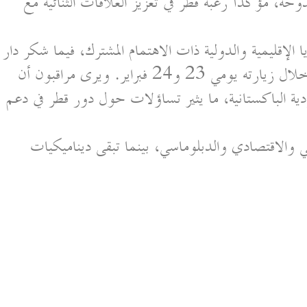
حة، مؤكداً رغبة قطر في تعزيز العلاقات الثنائية مع
الإقليمية والدولية ذات الاهتمام المشترك، فيما شكر دار
قطر على حفاوة الاستقبال لرئيس الوزراء خلال زيارته يومي 23 و24 فبراير. ويرى مراقبون أن
دية الباكستانية، ما يثير تساؤلات حول دور قطر في دعم
جي والاقتصادي والدبلوماسي، بينما تبقى ديناميكيات