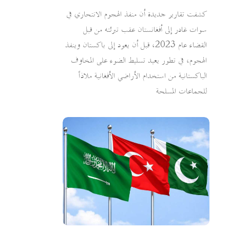
كشفت تقارير جديدة أن منفذ الهجوم الانتحاري في
سوات غادر إلى أفغانستان عقب تبرئته من قبل
القضاء عام 2023، قبل أن يعود إلى باكستان وينفذ
الهجوم، في تطور يعيد تسليط الضوء على المخاوف
الباكستانية من استخدام الأراضي الأفغانية ملاذاً
للجماعات المسلحة