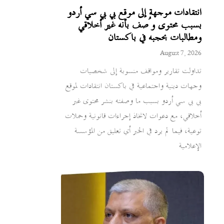
انتقادات موجهة إلى موقع بي بي سي أردو
بسبب محتوى وُصف بأنه غير أخلاقي
ومطالبات بحجبه في باكستان
August 7, 2026
تداولت تقارير ومواقف منسوبة إلى شخصيات
وجهات دينية واجتماعية في باكستان انتقادات لموقع
بي بي سي أردو بسبب ما وصفته بنشر محتوى غير
أخلاقي، مع دعوات لاتخاذ إجراءات قانونية وحملات
توعية، فيما لم يرد في الخبر أي تعليق من المؤسسة
الإعلامية