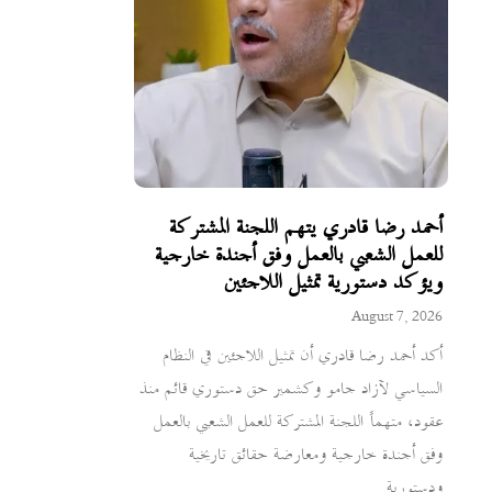
أحمد رضا قادري يتهم اللجنة المشتركة
للعمل الشعبي بالعمل وفق أجندة خارجية
ويؤكد دستورية تمثيل اللاجئين
August 7, 2026
أكد أحمد رضا قادري أن تمثيل اللاجئين في النظام
السياسي لآزاد جامو وكشمير حق دستوري قائم منذ
عقود، متهماً اللجنة المشتركة للعمل الشعبي بالعمل
وفق أجندة خارجية ومعارضة حقائق تاريخية
ودستورية