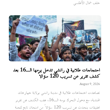
حلف شمال الأطلسي
احتجاجات طلابية في رانشي تدخل يومها الـ16 بعد
كشف تقرير عن تسريب 120 سؤالاً
August 9, 2026
تصاعدت احتجاجات طلابية في مدينة رانشي بولاية جهارخاند
الهندية، مع دخول التحرك يومه الـ16، عقب الكشف عن تقرير
تحقيقات يتحدث عن تسريب 120 سؤالاً من امتحان تابع للجنة