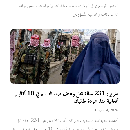
اختيار الموظفين في الولاية، وسط مطالبات بإجراءات تضمن نزاهة
الامتحانات ومحاسبة المسؤولين
تقرير: 231 حالة قتل وعنف ضد النساء في 10 أقاليم
أفغانية منذ عودة طالبان
August 9, 2026
أفادت تحقيقات صحفية مشتركة بأن ما لا يقل عن 231 حالة قتل
وعنف شديد ضد النساء جرى توثيقها في 10 أقاليم أفغانية منذ عودة