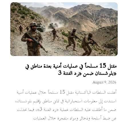
مقتل 15 مسلحاً في عمليات أمنية بعدة مناطق في
بلوشستان ضمن «رد الفتنة 3»
August 9, 2026
أعلنت السلطات الباكستانية مقتل 15 مسلحاً خلال عمليات أمنية
استندت إلى معلومات استخباراتية في ثماني مناطق بإقليم بلوشستان،
ضمن ما أطلقت عليه السلطات عملية «رد الفتنة 3»، فيما تحدثت
عن ضبط أسلحة وذخائر ومواد متفجرة خلال العمليات