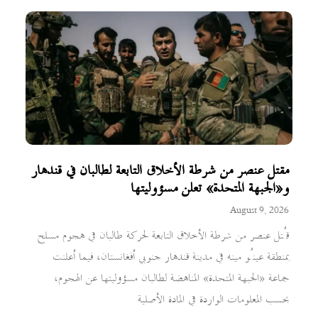
مقتل عنصر من شرطة الأخلاق التابعة لطالبان في قندهار
و«الجبهة المتحدة» تعلن مسؤوليتها
August 9, 2026
قُتل عنصر من شرطة الأخلاق التابعة لحركة طالبان في هجوم مسلح
بمنطقة عينُو مينه في مدينة قندهار جنوبي أفغانستان، فيما أعلنت
جماعة «الجبهة المتحدة» المناهضة لطالبان مسؤوليتها عن الهجوم،
بحسب المعلومات الواردة في المادة الأصلية