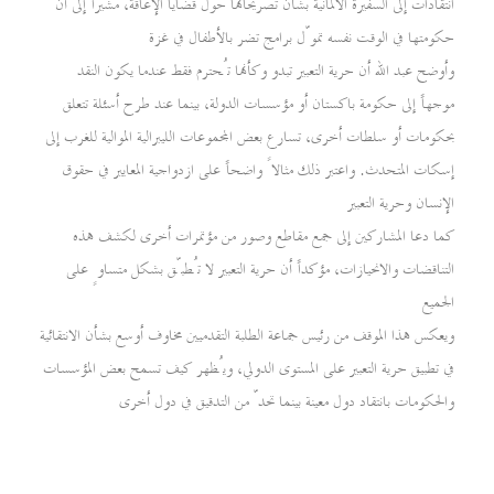
انتقادات إلى السفيرة الألمانية بشأن تصريحاتها حول قضايا الإعاقة، مشيراً إلى أن
حكومتها في الوقت نفسه تموّل برامج تضر بالأطفال في غزة
وأوضح عبد الله أن حرية التعبير تبدو وكأنها تُحترم فقط عندما يكون النقد
موجهاً إلى حكومة باكستان أو مؤسسات الدولة، بينما عند طرح أسئلة تتعلق
بحكومات أو سلطات أخرى، تسارع بعض المجموعات الليبرالية الموالية للغرب إلى
إسكات المتحدث. واعتبر ذلك مثالاً واضحاً على ازدواجية المعايير في حقوق
الإنسان وحرية التعبير
كما دعا المشاركين إلى جمع مقاطع وصور من مؤتمرات أخرى لكشف هذه
التناقضات والانحيازات، مؤكداً أن حرية التعبير لا تُطبّق بشكل متساوٍ على
الجميع
ويعكس هذا الموقف من رئيس جماعة الطلبة التقدميين مخاوف أوسع بشأن الانتقائية
في تطبيق حرية التعبير على المستوى الدولي، ويُظهر كيف تسمح بعض المؤسسات
والحكومات بانتقاد دول معينة بينما تحدّ من التدقيق في دول أخرى