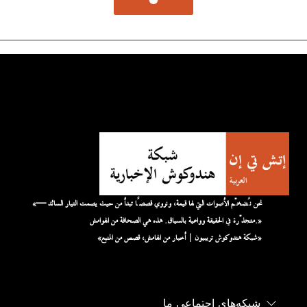
«نحن نُضخّم الأصوات التي لها قيمة، ونروي قصصًا تبدأ من حيث يصمت التيار السائد —
متجذّرة في الحقيقة وواعية بالسياق. هذه هي الصحافة من الهوامش.»
«شبكة هندوكوش تريبيون | أخبار من الهامش، قصص من المنبع»
شبکه‌های اجتماعی ما