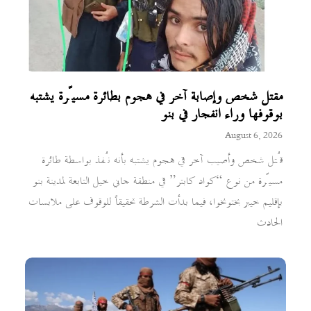
مقتل شخص وإصابة آخر في هجوم بطائرة مسيّرة يشتبه
بوقوفها وراء انفجار في بنو
August 6, 2026
قُتل شخص وأصيب آخر في هجوم يشتبه بأنه نُفذ بواسطة طائرة
مسيّرة من نوع “كواد كابتر” في منطقة جاني خيل التابعة لمدينة بنو
بإقليم خيبر بختونخوا، فيما بدأت الشرطة تحقيقاً للوقوف على ملابسات
الحادث