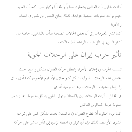
أفادت تقارير بأن العالقين يشملون نساءً وأطفالًا وكبار سن، كما أن العديد
منهم يواجه صعوبات معيشية متزايدة، لذلك يعاني البعض من نقص في الغذاء
والأدوية
كما تشير المعلومات إلى أن بعض الحالات الصحية بدأت بالتدهور، خاصة بين
كبار السن، في ظل غياب الرعاية الطبية الكافية
تأثير حرب إيران على الرحلات الجوية
تسببت الحرب في إغلاق الأجواء وتعطل حركة الطيران بشكل واسع، حيث
انخفض عدد الرحلات الدولية بشكل كبير خلال الأسابيع الأخيرة، كما أدى ذلك
إلى إلغاء العديد من الرحلات وإعادة توجيه أخرى
في المقابل، تأثرت الرحلات بين باكستان ودول الخليج بشكل ملحوظ، مما زاد من
صعوبة عودة المسافرين العالقين
كما يرى محللون أن قطاع الطيران في باكستان يعتمد بشكل كبير على ممرات
الشرق الأوسط، لذلك فإن أي توتر في المنطقة يؤدي إلى تأثير مباشر على حركة
السفر