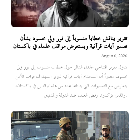
تقرير يناقش خطاباً منسوباً إلى نور ولي محسود بشأن
تفسير آيات قرآنية ويستعرض مواقف علماء في باكستان
August 6, 2026
تناول تقرير افتتاحي الجدل الدائر حول خطاب منسوب إلى نور ولي
محسود، معتبراً أن استخدام آيات قرآنية لتبرير استهداف قوات الأمن
يتعارض مع التفسيرات التي يتبناها عدد من علماء الدين في باكستان،
والذين يؤكدون رفض العنف ضد الدولة والمدنيين.