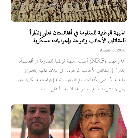
الجبهة الوطنية للمقاومة في أفغانستان تعلن إنذاراً
للمقاتلين الأجانب وتتوعد بإجراءات عسكرية
August 6, 2026
أعلنت الجبهة الوطنية للمقاومة في أفغانستان (NRF) أنها وجهت
إنذاراً إلى المقاتلين الأجانب الموجودين في البلاد، داعية إياهم إلى
مغادرة الأراضي الأفغانية، مع التهديد باتخاذ إجراءات عسكرية بحق
من لا يمتثل، فيما لم تصدر طالبان تعليقاً على البيان.