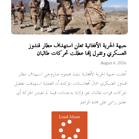
جبهة الحرية الأفغانية تعلن استهداف مطار قندوز
العسكري وتقول إنها عطلت تحركات طالبان
August 6, 2026
أعلنت جبهة الحرية الأفغانية تنفيذ هجوم صاروخي استهدف مطار
قندوز العسكري شمال أفغانستان، مؤكدة أن العملية استهدفت تعطيل
تحركات قوات طالبان نحو ولاية بدخشان، فيما لم تصدر الحركة أي
تعليق رسمي على هذه المزاعم
Load More