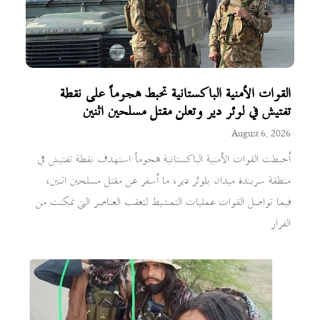
القوات الأمنية الباكستانية تحبط هجوماً على نقطة
تفتيش في لوئر دير وتعلن مقتل مسلحين اثنين
August 6, 2026
أحبطت القوات الأمنية الباكستانية هجوماً استهدف نقطة تفتيش في
منطقة سربندة ميدان بلوئر دير، ما أسفر عن مقتل مسلحين اثنين،
فيما تواصل القوات عمليات التمشيط لتعقب العناصر التي تمكنت من
الفرار