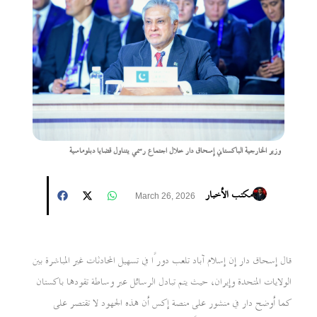
وزير الخارجية الباكستاني إسحاق دار خلال اجتماع رسمي يتناول قضايا دبلوماسية
مكتب الأخبار
March 26, 2026
قال إسحاق دار إن إسلام آباد تلعب دورًا في تسهيل المحادثات غير المباشرة بين
الولايات المتحدة وإيران، حيث يتم تبادل الرسائل عبر وساطة تقودها باكستان
كما أوضح دار في منشور على منصة إكس أن هذه الجهود لا تقتصر على