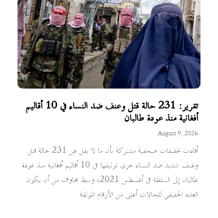
تقرير: 231 حالة قتل وعنف ضد النساء في 10 أقاليم
أفغانية منذ عودة طالبان
August 9, 2026
أفادت تحقيقات صحفية مشتركة بأن ما لا يقل عن 231 حالة قتل
وعنف شديد ضد النساء جرى توثيقها في 10 أقاليم أفغانية منذ عودة
طالبان إلى السلطة في أغسطس 2021، وسط مخاوف من أن يكون
العدد الحقيقي للحالات أعلى من الأرقام الموثقة