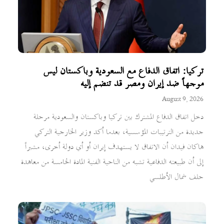
تركيا: اتفاق الدفاع مع السعودية وباكستان ليس
موجهاً ضد إيران ومصر قد تنضم إليه
August 9, 2026
دخل اتفاق الدفاع المشترك بين تركيا وباكستان والسعودية مرحلة
جديدة من الترتيبات المؤسسية، بعدما أكد وزير الخارجية التركي
هاكان فيدان أن الاتفاق لا يستهدف إيران أو أي دولة أخرى، مشيراً
إلى أن طبيعته الدفاعية تشبه من الناحية الفنية المادة الخامسة من معاهدة
حلف شمال الأطلسي