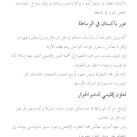
باكستان فقط، بل تشمل أيضًا تركيا ومصر، وذلك في إطار مساعٍ دبلوماسية
لخفض التوتر في المنطقة
دور باكستان في الوساطة
أكد وزير الخارجية أن باكستان تساهم في نقل الرسائل بين واشنطن وطهران،
وهو ما يعكس استمرار قنوات التواصل رغم تعقيد الأزمة
وفي الوقت نفسه، تشير هذه الخطوة إلى أهمية الدور الإقليمي الذي تلعبه إسلام آباد
في تقريب وجهات النظر بين الطرفين
كما يأتي هذا التحرك ضمن جهود أوسع لتجنب التصعيد، خاصة في ظل
التوترات المستمرة في الشرق الأوسط
تعاون إقليمي لدعم الحوار
أوضح دار أن الوساطة لا تتم بشكل منفرد، حيث تشارك تركيا ومصر في نقل
الرسائل بين الجانبين
ومن جهة أخرى، يعكس هذا التعاون الإقليمي وجود تنسيق دبلوماسي يهدف إلى
الحفاظ على مسار الحوار مفتوحًا