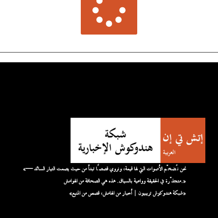
«نحن نُضخّم الأصوات التي لها قيمة، ونروي قصصًا تبدأ من حيث يصمت التيار السائد —
متجذّرة في الحقيقة وواعية بالسياق. هذه هي الصحافة من الهوامش.»
«شبكة هندوكوش تريبيون | أخبار من الهامش، قصص من المنبع»