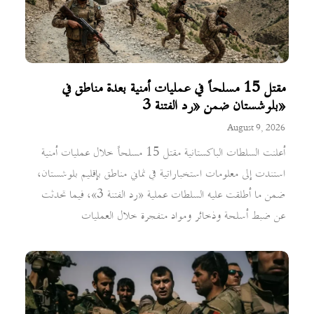
مقتل 15 مسلحاً في عمليات أمنية بعدة مناطق في
بلوشستان ضمن «رد الفتنة 3»
August 9, 2026
أعلنت السلطات الباكستانية مقتل 15 مسلحاً خلال عمليات أمنية
استندت إلى معلومات استخباراتية في ثماني مناطق بإقليم بلوشستان،
ضمن ما أطلقت عليه السلطات عملية «رد الفتنة 3»، فيما تحدثت
عن ضبط أسلحة وذخائر ومواد متفجرة خلال العمليات