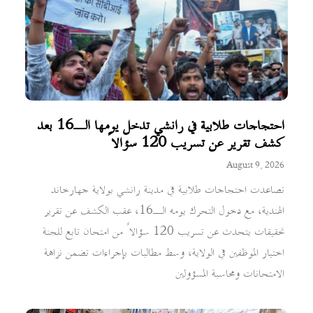
احتجاجات طلابية في رانشي تدخل يومها الـ16 بعد
كشف تقرير عن تسريب 120 سؤالاً
August 9, 2026
تصاعدت احتجاجات طلابية في مدينة رانشي بولاية جهارخاند
الهندية، مع دخول التحرك يومه الـ16، عقب الكشف عن تقرير
تحقيقات يتحدث عن تسريب 120 سؤالاً من امتحان تابع للجنة
اختيار الموظفين في الولاية، وسط مطالبات بإجراءات تضمن نزاهة
الامتحانات ومحاسبة المسؤولين