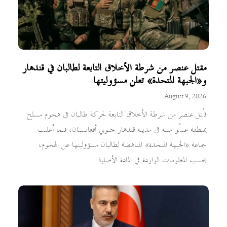
مقتل عنصر من شرطة الأخلاق التابعة لطالبان في قندهار
و«الجبهة المتحدة» تعلن مسؤوليتها
August 9, 2026
قُتل عنصر من شرطة الأخلاق التابعة لحركة طالبان في هجوم مسلح
بمنطقة عينُو مينه في مدينة قندهار جنوبي أفغانستان، فيما أعلنت
جماعة «الجبهة المتحدة» المناهضة لطالبان مسؤوليتها عن الهجوم،
بحسب المعلومات الواردة في المادة الأصلية