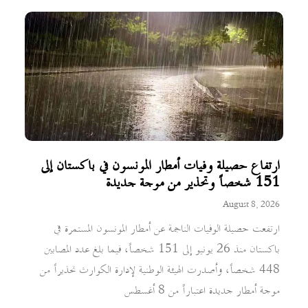
ارتفاع حصيلة وفيات أمطار المونسون في باكستان إلى
151 شخصاً وتحذير من موجة جديدة
August 8, 2026
ارتفعت حصيلة الوفيات الناجمة عن أمطار المونسون المستمرة في
باكستان منذ 26 يونيو إلى 151 شخصاً، فيما بلغ عدد المصابين
448 شخصاً، وأصدرت الهيئة الوطنية لإدارة الكوارث تحذيراً من
موجة أمطار جديدة اعتباراً من 8 أغسطس