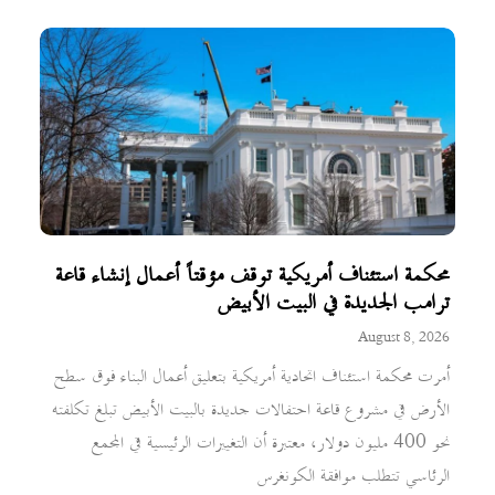
محكمة استئناف أمريكية توقف مؤقتاً أعمال إنشاء قاعة
ترامب الجديدة في البيت الأبيض
August 8, 2026
أمرت محكمة استئناف اتحادية أمريكية بتعليق أعمال البناء فوق سطح
الأرض في مشروع قاعة احتفالات جديدة بالبيت الأبيض تبلغ تكلفته
نحو 400 مليون دولار، معتبرة أن التغييرات الرئيسية في المجمع
الرئاسي تتطلب موافقة الكونغرس