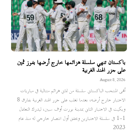
باكستان تنهي سلسلة هزائمها خارج أرضها بفوز ثمين
على جزر الهند الغربية
August 8, 2026
أنهى المنتخب الباكستاني سلسلة من ثماني هزائم متتالية في مباريات
الاختبار خارج أرضه، بعدما تغلب على جزر الهند الغربية بفارق 8
ويكيت في الاختبار الثاني بمدينة بورت أوف سبين، ليدرك التعادل
1-1 في سلسلة الاختبارين ويحقق أول انتصار خارجي له منذ عام
2023