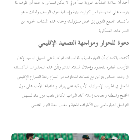
أحمد أن سلامة المنشآت النووية مبدأ دولي لا يمكن المساس به تحت أي ظرف لما
يترتب على استهدافها من كوارث بيئية وإنسانية تفوق الوصف ولذلك تدعو
باكستان المجتمع الدولي إلى تحمل مسؤولياته وحماية هذه المنشآت الحيوية من
الصراعات العسكرية
دعوة للحوار ومواجهة التصعيد الإقليمي
أكدت باكستان أن الدبلوماسية والمفاوضات المباشرة هي السبيل الوحيد لإنهاء
الأزمات العابرة للحدود وإحلال السلام الدائم وتأتي هذه التحذيرات الباكستانية
في وقت حساس يتزامن مع تصاعد المخاوف من اتساع رقعة الصراع الإقليمي
المتمثل في الحرب الإسرائيلية الأمريكية على إيران وتداعياتها الأمنية على دول
الخليج والمنطقة وجددت إسلام آباد التزامها الكامل بلعب دور بناء لتسهيل
التواصل الدبلوماسي بين الأطراف المعنية وخفض حدة التوتر المتنامي