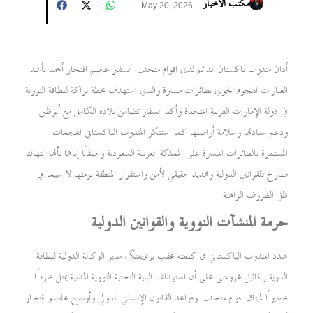
مكتب الأخبار
May 20, 2026
أدان مندوب باكستان الدائم لدى اقوام متحدہ السفير عاصم افتخار أحمد بأشد
العبارات الهجوم الجوي بطائرات مسيرة والذي استهدف محطة براكة للطاقة النووية
في دولة الإمارات العربية المتحدة وأكد السفير تضامن بلاده الكامل مع أبوظبي
ودعم سيادتها وسلامة أراضيها كما استنكر المندوب الباكستاني الهجمات
المستمرة بالطائرات المسيرة على المملكة العربية السعودية واصفًا إياها بأنها انتهاك
صارخ للقوانين الدولية وتهديد حقيقي لأمن واستقرار المنطقة برمتها لا سيما في
ظل الظروف الراهنة
حرمة المنشآت النووية والقوانين الدولية
شدد المندوب الباكستاني في كلمته عقب بریفنگ مدير الوكالة الدولية للطاقة
الذرية رافائيل غروشي على أن استهداف البنية التحتية النووية المدنية يمثل خرقًا
خطيرًا لميثاق اقوام متحدہ وقواعد القانون الإنساني الدولي وأوضح عاصم افتخار