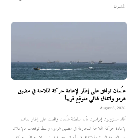
المشترك
عُمان توافق على إطار لإعادة حركة الملاحة في مضيق
هرمز واتفاق نهائي متوقع قريباً
August 8, 2026
أفاد مسؤولون إيرانيون بأن سلطنة عُمان وافقت على إطار تفاهم
لإعادة حركة الملاحة التجارية في مضيق هرمز، وسط توقعات بالإعلان
عن الصيغة النهائية للاتفاق قريباً، في خطوة قد تمهد لاستئناف حركة