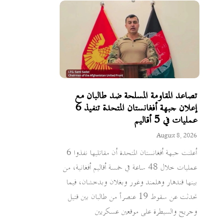
تصاعد المقاومة المسلحة ضد طالبان مع
إعلان جبهة أفغانستان المتحدة تنفيذ 6
عمليات في 5 أقاليم
August 8, 2026
أعلنت جبهة أفغانستان المتحدة أن مقاتليها نفذوا 6
عمليات خلال 48 ساعة في خمسة أقاليم أفغانية، من
بينها قندهار وهلمند وغور وبغلان وبدخشان، فيما
تحدثت عن سقوط 19 عنصراً من طالبان بين قتيل
وجريح والسيطرة على موقعين عسكريين