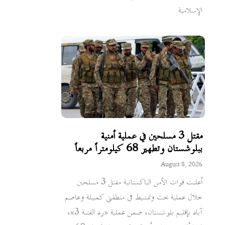
الإسلامية
مقتل 3 مسلحين في عملية أمنية
ببلوشستان وتطهير 68 كيلومتراً مربعاً
August 8, 2026
أعلنت قوات الأمن الباكستانية مقتل 3 مسلحين
خلال عملية بحث وتمشيط في منطقتي كمبيلة وعاصم
آباد بإقليم بلوشستان، ضمن عملية «رد الفتنة 3»،