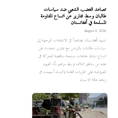
تصاعد الغضب الشعبي ضد سياسات
طالبان وسط تقارير عن اتساع المقاومة
المسلحة في أفغانستان
August 8, 2026
تشهد أفغانستان تصاعداً في الانتقادات الموجهة إلى
سياسات طالبان، بالتزامن مع تقارير تتحدث عن
اتساع نشاط جماعات مسلحة مناهضة للحركة في
عدد من مناطق البلاد، وسط مزاعم بأن القيود
المفروضة على الحريات العامة والنساء أسهمت في
زيادة حالة الاستياء