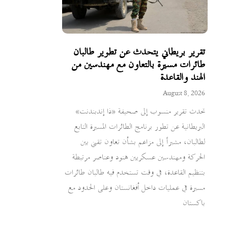
تقرير بريطاني يتحدث عن تطوير طالبان
طائرات مسيرة بالتعاون مع مهندسين من
الهند والقاعدة
August 8, 2026
تحدث تقرير منسوب إلى صحيفة «ذا إندبندنت»
البريطانية عن تطور برنامج الطائرات المسيرة التابع
لطالبان، مشيراً إلى مزاعم بشأن تعاون تقني بين
الحركة ومهندسين عسكريين هنود وعناصر مرتبطة
بتنظيم القاعدة، في وقت تستخدم فيه طالبان طائرات
مسيرة في عمليات داخل أفغانستان وعلى الحدود مع
باكستان