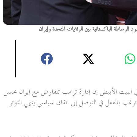
وساطة الباكستانية بين الولايات المتحدة وإيران
لبيت الأبيض إن إدارة ترامب تتفاوض مع إيران بحسن
غب بالفعل في التوصل إلى اتفاق سياسي ينهي التوتر