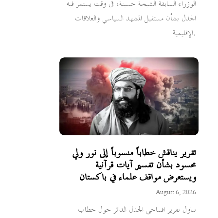
الوزراء السابقة الشيخة حسينة، في وقت يستمر فيه
الجدل بشأن مستقبل المشهد السياسي والعلاقات
الإقليمية.
تقرير يناقش خطاباً منسوباً إلى نور ولي
محسود بشأن تفسير آيات قرآنية
ويستعرض مواقف علماء في باكستان
August 6, 2026
تناول تقرير افتتاحي الجدل الدائر حول خطاب