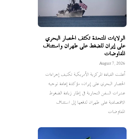
الولايات المتحدة تكثف الحصار البحري
على إيران للضغط على طهران واستئناف
المفاوضات
August 7, 2026
أعلنت القيادة المركزية الأمريكية تكثيف إجراءات
الحصار البحري على إيران، مؤكدة إعادة توجيه
عشرات السفن التجارية في إطار زيادة الضغوط
الاقتصادية على طهران لدفعها إلى استئناف
المفاوضات