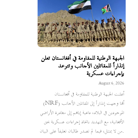
الجبهة الوطنية للمقاومة في أفغانستان تعلن
إنذاراً للمقاتلين الأجانب وتتوعد
بإجراءات عسكرية
August 6, 2026
أعلنت الجبهة الوطنية للمقاومة في أفغانستان
(NRF) أنها وجهت إنذاراً إلى المقاتلين الأجانب
الموجودين في البلاد، داعية إياهم إلى مغادرة الأراضي
الأفغانية، مع التهديد باتخاذ إجراءات عسكرية بحق
من لا يمتثل، فيما لم تصدر طالبان تعليقاً على البيان.