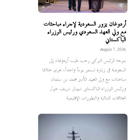
أردوغان يزور السعودية لإجراء مباحثات
مع ولي العهد السعودي ورئيس الوزراء
الباكستاني
August 7, 2026
يتوجه الرئيس التركي رجب طيب أردوغان إلى
السعودية في زيارة تستمر يوماً واحداً، يجري خلالها
مباحثات مع ولي العهد الأمير محمد بن سلمان
ورئيس الوزراء الباكستاني شهباز شريف حول
العلاقات الثنائية والتطورات الإقليمية