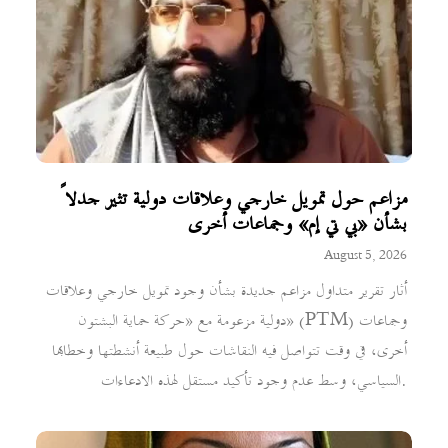
مزاعم حول تمويل خارجي وعلاقات دولية تثير جدلاً
بشأن «بي تي إم» وجماعات أخرى
August 5, 2026
أثار تقرير متداول مزاعم جديدة بشأن وجود تمويل خارجي وعلاقات
دولية مزعومة مع «حركة حماية البشتون» (PTM) وجماعات
أخرى، في وقت تتواصل فيه النقاشات حول طبيعة أنشطتها وخطابها
السياسي، وسط عدم وجود تأكيد مستقل لهذه الادعاءات.