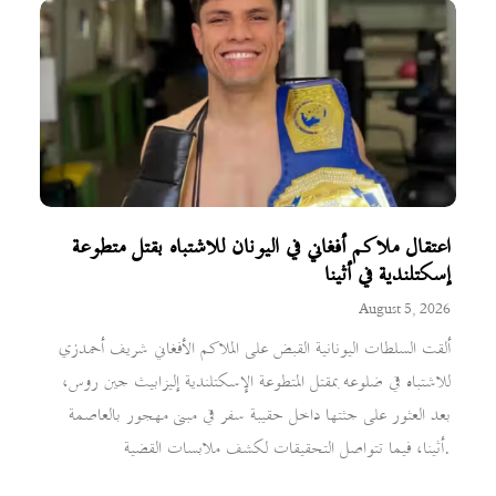
اعتقال ملاكم أفغاني في اليونان للاشتباه بقتل متطوعة
إسكتلندية في أثينا
August 5, 2026
ألقت السلطات اليونانية القبض على الملاكم الأفغاني شريف أحمدزي
للاشتباه في ضلوعه بمقتل المتطوعة الإسكتلندية إليزابيث جين روس،
بعد العثور على جثتها داخل حقيبة سفر في مبنى مهجور بالعاصمة
أثينا، فيما تتواصل التحقيقات لكشف ملابسات القضية.