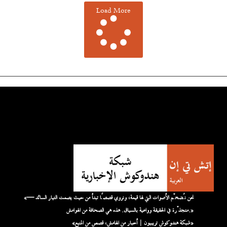
Load More
«نحن نُضخّم الأصوات التي لها قيمة، ونروي قصصًا تبدأ من حيث يصمت التيار السائد —
متجذّرة في الحقيقة وواعية بالسياق. هذه هي الصحافة من الهوامش.»
«شبكة هندوكوش تريبيون | أخبار من الهامش، قصص من المنبع»