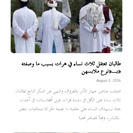
طالبان تعتقل ثلاث نساء في هرات بسبب ما وصفته
بـ«نوع ملابسهن»
August 5, 2026
اعتقلت عناصر جهاز الأمر بالمعروف والنهي عن المنكر التابع لطالبان
ثلاث نساء على الأقل في مدينة هرات غربي أفغانستان، في أحدث
حملة تستهدف النساء على خلفية ما تصفه الحركة بمخالفات تتعلق
باللباس، وفقاً لمصادر محلية.