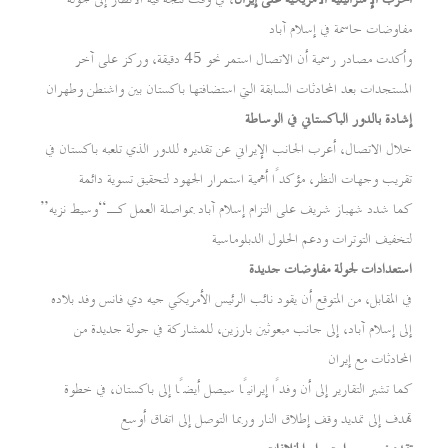
مفاوضات حاسمة في إسلام آباد
وأكدت مصادر رسمية أن الاتصال استمر نحو 45 دقيقة، وركز على آخر
المستجدات بعد المحادثات السابقة التي استضافتها باكستان بين واشنطن وطهران
إشادة بالدور الباكستاني في الوساطة
خلال الاتصال، أعرب الجانب الإيراني عن تقديره للدور الذي تلعبه باكستان في
تقريب وجهات النظر، مؤكدًا أهمية استمرار الجهود لتحقيق تسوية دائمة
كما شدد شهباز شريف على التزام إسلام آباد بمواصلة العمل كـ“وسيط نزيه”
لتخفيف التوترات ودعم الحلول الدبلوماسية
استعدادات لجولة مفاوضات جديدة
في المقابل، من المتوقع أن يقود نائب الرئيس الأمريكي جيه دي فانس وفد بلاده
إلى إسلام آباد، إلى جانب مبعوثين بارزين، للمشاركة في جولة جديدة من
المحادثات مع إيران
كما تشير التقارير إلى أن وفدًا إيرانيًا سيصل أيضًا إلى باكستان، في خطوة
تهدف إلى تمديد وقف إطلاق النار وربما التوصل إلى اتفاق أوسع