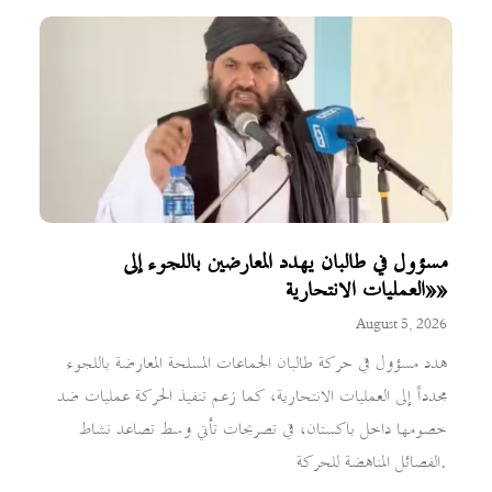
مسؤول في طالبان يهدد المعارضين باللجوء إلى
«العمليات الانتحارية»
August 5, 2026
هدد مسؤول في حركة طالبان الجماعات المسلحة المعارضة باللجوء
مجدداً إلى العمليات الانتحارية، كما زعم تنفيذ الحركة عمليات ضد
خصومها داخل باكستان، في تصريحات تأتي وسط تصاعد نشاط
الفصائل المناهضة للحركة.