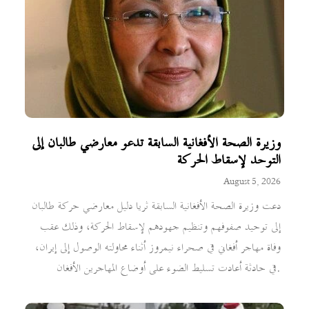
وزيرة الصحة الأفغانية السابقة تدعو معارضي طالبان إلى
التوحد لإسقاط الحركة
August 5, 2026
دعت وزيرة الصحة الأفغانية السابقة ثريا دليل معارضي حركة طالبان
إلى توحيد صفوفهم وتنظيم جهودهم لإسقاط الحركة، وذلك عقب
وفاة مهاجر أفغاني في صحراء نيمروز أثناء محاولته الوصول إلى إيران،
في حادثة أعادت تسليط الضوء على أوضاع المهاجرين الأفغان.