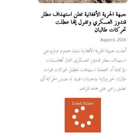
جبهة الحرية الأفغانية تعلن استهداف مطار
قندوز العسكري وتقول إنها عطلت
تحركات طالبان
August 6, 2026
أعلنت جبهة الحرية الأفغانية تنفيذ هجوم صاروخي
استهدف مطار قندوز العسكري شمال أفغانستان،
مؤكدة أن العملية استهدفت تعطيل تحركات قوات
طالبان نحو ولاية بدخشان، فيما لم تصدر الحركة أي
تعليق رسمي على هذه المزاعم
Load More