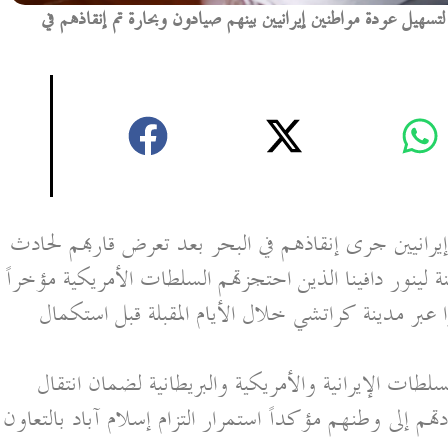
تسهيل عودة مواطنين إيرانيين بينهم صيادون وبحارة تم إنقاذهم في
إيرانيين جرى إنقاذهم في البحر بعد تعرض قاربهم لحادث
را عبر مدينة كراتشي خلال الأيام المقبلة قبل استكمال
ات الإيرانية والأمريكية والبريطانية لضمان انتقال
هم إلى وطنهم مؤكداً استمرار التزام إسلام آباد بالتعاون