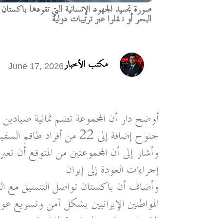
صورة تجسد الجهود الإنسانية التي تقودها باكستان ل
البحر أو نُقلوا عبر ترتيبات دولية
مكتب الأخبار
June 17, 2026
أوضح دار أن المجموعة تضم ثمانية صيادين 
جنوح إضافة إلى 22 من أفراد طاقم السفينة لينور دافينا الذين احتجزتهم السلطات الأمريكية مؤخراً
وأشار إلى أن المجموعتين من المتوقع أن تعب
إجراءات العودة إلى إيران
وأضاف أن باكستان تواصل التنسيق مع السلط
المواطنين الإيرانيين بشكل آمن وتسريع عودت