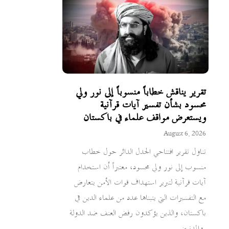
تقرير يناقش خطاباً منسوباً إلى نور ولي
محسود بشأن تفسير آيات قرآنية
ويستعرض مواقف علماء في باكستان
August 6, 2026
تناول تقرير افتتاحي الجدل الدائر حول خطاب
منسوب إلى نور ولي محسود، معتبراً أن استخدام
آيات قرآنية لتبرير استهداف قوات الأمن يتعارض
مع التفسيرات التي يتبناها عدد من علماء الدين في
باكستان، والذين يؤكدون رفض العنف ضد الدولة
والمدنيين.