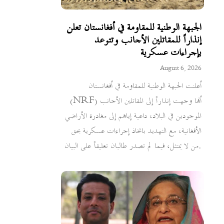
الجبهة الوطنية للمقاومة في أفغانستان تعلن
إنذاراً للمقاتلين الأجانب وتتوعد
بإجراءات عسكرية
August 6, 2026
أعلنت الجبهة الوطنية للمقاومة في أفغانستان
(NRF) أنها وجهت إنذاراً إلى المقاتلين الأجانب
الموجودين في البلاد، داعية إياهم إلى مغادرة الأراضي
الأفغانية، مع التهديد باتخاذ إجراءات عسكرية بحق
من لا يمتثل، فيما لم تصدر طالبان تعليقاً على البيان.