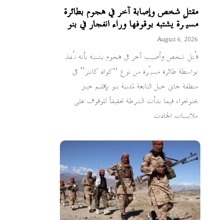
مقتل شخص وإصابة آخر في هجوم بطائرة
مسيّرة يشتبه بوقوفها وراء انفجار في بنو
August 6, 2026
قُتل شخص وأصيب آخر في هجوم يشتبه بأنه نُفذ
بواسطة طائرة مسيّرة من نوع “كواد كابتر” في
منطقة جاني خيل التابعة لمدينة بنو بإقليم خيبر
بختونخوا، فيما بدأت الشرطة تحقيقاً للوقوف على
ملابسات الحادث