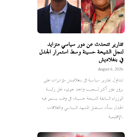
تقارير تتحدث عن دور سياسي متزايد
لنجل الشيخة حسينة وسط استمرار الجدل
في بنغلاديش
August 6, 2026
تتداول تقارير سياسية في بنغلاديش مؤشرات على
بروز دور أكبر لسجيب واجد جوي، نجل رئيسة
الوزراء السابقة الشيخة حسينة، في وقت يستمر فيه
الجدل بشأن مستقبل المشهد السياسي والعلاقات
الإقليمية.