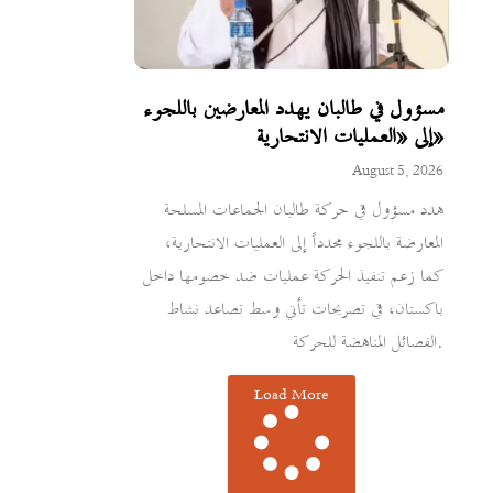
مسؤول في طالبان يهدد المعارضين باللجوء
إلى «العمليات الانتحارية»
August 5, 2026
هدد مسؤول في حركة طالبان الجماعات المسلحة
المعارضة باللجوء مجدداً إلى العمليات الانتحارية،
كما زعم تنفيذ الحركة عمليات ضد خصومها داخل
باكستان، في تصريحات تأتي وسط تصاعد نشاط
الفصائل المناهضة للحركة.
Load More