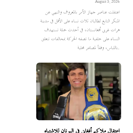
August 5, 2026
اعتقلت عناصر جهاز الأمر بالمعروف والنهي عن
المنكر التابع لطالبان ثلاث نساء على الأقل في مدينة
هرات غربي أفغانستان، في أحدث حملة تستهدف
النساء على خلفية ما تصفه الحركة بمخالفات تتعلق
باللباس، وفقاً لمصادر محلية.
اعتقال ملاكم أفغاني في اليونان للاشتباه