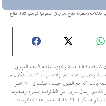
نشر 8 آلاف جندي وسرب مقاتلات ومنظومة دفاع جوي في السعودية بموجب اتفاق دفاع
 قدرات قتالية عالية ومجهزة لتقديم الدعم الفوري
دة وتتضمن هذه التعزيزات سربًا كاملاً يتكون من
مقاتلة من طراز جي إف 17 المصنعة بالشراكة مع الصين حيث وصلت إلى الأراضي
 الدعم إرسال سربين من الطائرات المسيرة ومنظومة
 الصينية إتش كيو 9 وتتولى طواقم عسكرية باكستانية تشغيل هذه المنظومات