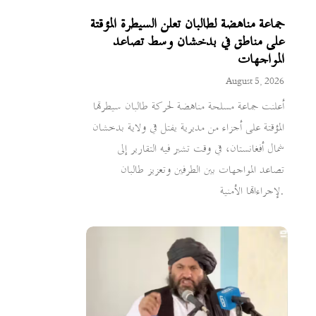
جماعة مناهضة لطالبان تعلن السيطرة المؤقتة
على مناطق في بدخشان وسط تصاعد
المواجهات
August 5, 2026
أعلنت جماعة مسلحة مناهضة لحركة طالبان سيطرتها
المؤقتة على أجزاء من مديرية يفتل في ولاية بدخشان
شمال أفغانستان، في وقت تشير فيه التقارير إلى
تصاعد المواجهات بين الطرفين وتعزيز طالبان
لإجراءاتها الأمنية.