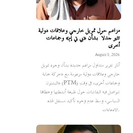
مزاعم حول تمويل خارجي وعلاقات دولية
تثير جدلاً بشأن «بي تي إم» وجماعات
أخرى
August 5, 2026
أثار تقرير متداول مزاعم جديدة بشأن وجود تمويل
خارجي وعلاقات دولية مزعومة مع «حركة حماية
البشتون» (PTM) وجماعات أخرى، في وقت
تتواصل فيه النقاشات حول طبيعة أنشطتها وخطابها
السياسي، وسط عدم وجود تأكيد مستقل لهذه
الادعاءات.