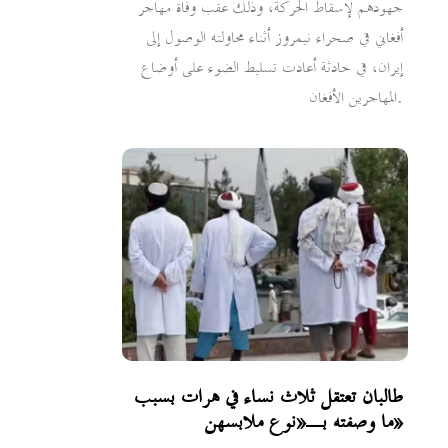
جهودهم لإسقاط الحركة، وذلك عقب وفاة مهاجر
أفغاني في صحراء نيمروز أثناء محاولته الوصول إلى
إيران، في حادثة أعادت تسليط الضوء على أوضاع
المهاجرين الأفغان.
طالبان تعتقل ثلاث نساء في هرات بسبب
ما وصفته بـ«نوع ملابسهن»