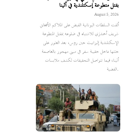
بقتل متطوعة إسكتلندية في أثينا
August 5, 2026
ألقت السلطات اليونانية القبض على الملاكم الأفغاني
شريف أحمدزي للاشتباه في ضلوعه بمقتل المتطوعة
الإسكتلندية إليزابيث جين روس، بعد العثور على
جثتها داخل حقيبة سفر في مبنى مهجور بالعاصمة
أثينا، فيما تتواصل التحقيقات لكشف ملابسات
القضية.