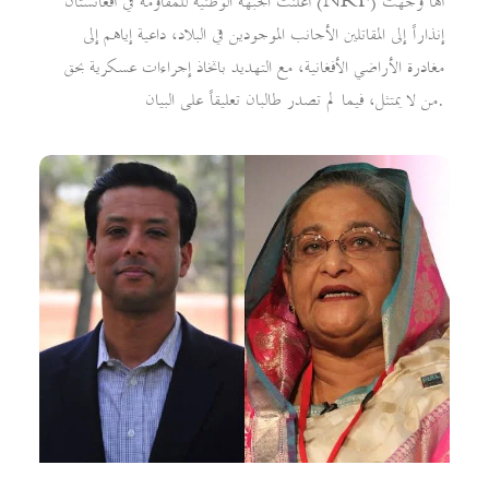
أعلنت الجبهة الوطنية للمقاومة في أفغانستان (NRF) أنها وجهت
إنذاراً إلى المقاتلين الأجانب الموجودين في البلاد، داعية إياهم إلى
مغادرة الأراضي الأفغانية، مع التهديد باتخاذ إجراءات عسكرية بحق
من لا يمتثل، فيما لم تصدر طالبان تعليقاً على البيان.