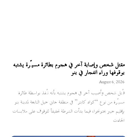
مقتل شخص وإصابة آخر في هجوم بطائرة مسيّرة يشتبه
بوقوفها وراء انفجار في بنو
August 6, 2026
قُتل شخص وأصيب آخر في هجوم يشتبه بأنه نُفذ بواسطة طائرة
مسيّرة من نوع “كواد كابتر” في منطقة جاني خيل التابعة لمدينة بنو
بإقليم خيبر بختونخوا، فيما بدأت الشرطة تحقيقاً للوقوف على ملابسات
الحادث