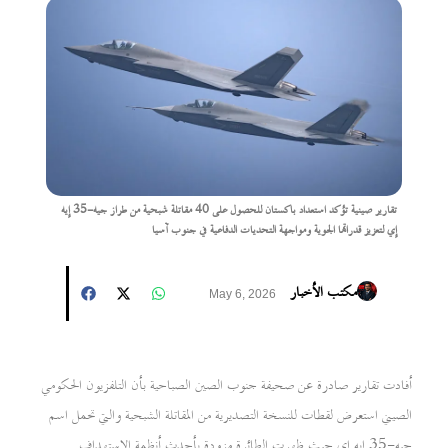
تقارير صينية تؤكد استعداد باكستان للحصول على 40 مقاتلة شبحية من طراز جيه-35 إيه
إي لتعزيز قدراتها الجوية ومواجهة التحديات الدفاعية في جنوب آسيا
مكتب الأخبار
May 6, 2026
أفادت تقارير صادرة عن صحيفة جنوب الصين الصباحية بأن التلفزيون الحكومي
الصيني استعرض لقطات للنسخة التصديرية من المقاتلة الشبحية والتي تحمل اسم
جيه-35 إيه إي حيث ظهرت الطائرة مزودة بأحدث أنظمة الاستهداف