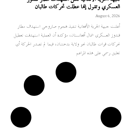
العسكري وتقول إنها عطلت تحركات طالبان
August 6, 2026
أعلنت جبهة الحرية الأفغانية تنفيذ هجوم صاروخي استهدف مطار
قندوز العسكري شمال أفغانستان، مؤكدة أن العملية استهدفت تعطيل
تحركات قوات طالبان نحو ولاية بدخشان، فيما لم تصدر الحركة أي
تعليق رسمي على هذه المزاعم