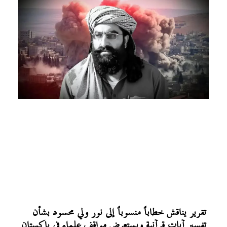
تقرير يناقش خطاباً منسوباً إلى نور ولي محسود بشأن
تفسير آيات قرآنية ويستعرض مواقف علماء في باكستان