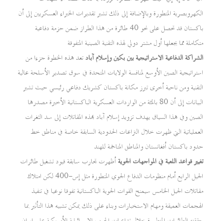
الكهروبصرية المتطورة وبالإضافة إلى ذلك تشير تقديرات الخبراء العسكريين إلى أن
باكستان قد تحصل على نحو 40 طائرة من هذا الطراز ضمن حزمة دفاعية
متكاملة مما يجعلها أول مشتر دولي لهذه التقنية الصينية المتفوقة
الشراكة الدفاعية الاستراتيجية بين بكين وإسلام آباد
تعد هذه الخطوة جزءا من
استراتيجية الصين الأوسع لمنافسة الولايات المتحدة في سوق تصدير الأسلحة عالية
التقنية ومن ناحية أخرى تبرز مكانة باكستان كشريك دفاعي رئيسي حيث تشير
البيانات إلى أن 80 بالمئة من الواردات العسكرية الباكستانية الأخيرة مصدرها
الصين وفي هذا السياق يهدف تزويد إسلام آباد بهذه المقاتلات إلى سد الثغرات
العملياتية التي ظهرت خلال النزاعات الحدودية السابقة خاصة في مناطق خط
حدود باكستان أفغانستان والمناطق المتاخمة للهند
تغيير قواعد اللعبة في المواجهات الجوية
أظهرت تجارب سابقة قيود تشغيل طائرات
الجيل الرابع أمام منظومات الدفاع الجوي المتطورة مثل إس-400 لكن امتلاك
مقاتلات الجيل الخامس سيمنح القوات الجوية الباكستانية تفوقا نوعيا في تنفيذ
الهجمات العميقة ومهام الاستخبارات وبناء على ذلك يمكن تشبيه هذا التأثير بما
حققته الطائرات المتطورة خلال تداعيات الحرب الإسرائيلية الأمريكية على إيران