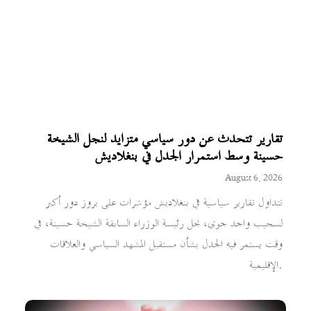
تقارير تتحدث عن دور سياسي متزايد لنجل الشيخة
حسينة وسط استمرار الجدل في بنغلاديش
August 6, 2026
تتداول تقارير سياسية في بنغلاديش مؤشرات على بروز دور أكبر
لسجيب واجد جوي، نجل رئيسة الوزراء السابقة الشيخة حسينة، في
وقت يستمر فيه الجدل بشأن مستقبل المشهد السياسي والعلاقات
الإقليمية.