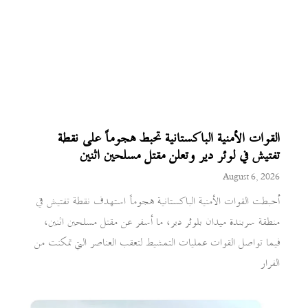
القوات الأمنية الباكستانية تحبط هجوماً على نقطة
تفتيش في لوئر دير وتعلن مقتل مسلحين اثنين
August 6, 2026
أحبطت القوات الأمنية الباكستانية هجوماً استهدف نقطة تفتيش في
منطقة سربندة ميدان بلوئر دير، ما أسفر عن مقتل مسلحين اثنين،
فيما تواصل القوات عمليات التمشيط لتعقب العناصر التي تمكنت من
الفرار